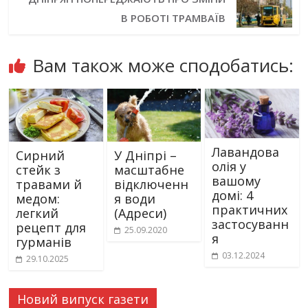
В РОБОТІ ТРАМВАЇВ
Вам також може сподобатись:
Лавандова
Сирний
У Дніпрі –
олія у
стейк з
масштабне
вашому
травами й
відключенн
домі: 4
медом:
я води
практичних
легкий
(Адреси)
застосуванн
рецепт для
25.09.2020
я
гурманів
03.12.2024
29.10.2025
Новий випуск газети