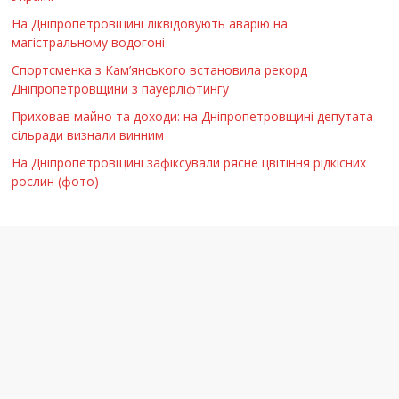
На Дніпропетровщині ліквідовують аварію на
магістральному водогоні
Спортсменка з Кам’янського встановила рекорд
Дніпропетровщини з пауерліфтингу
Приховав майно та доходи: на Дніпропетровщині депутата
сільради визнали винним
На Дніпропетровщині зафіксували рясне цвітіння рідкісних
рослин (фото)