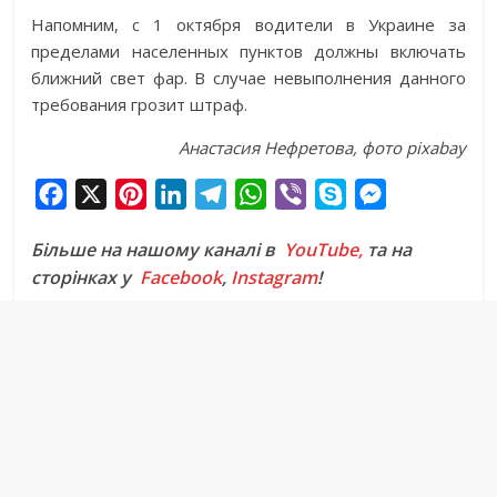
Напомним, с 1 октября водители в Украине за
пределами населенных пунктов должны включать
ближний свет фар. В случае невыполнения данного
требования грозит штраф.
Анастасия Нефретова, фото pixabay
F
X
P
L
T
W
V
S
M
a
i
i
e
h
i
k
e
Більше на нашому каналі в
YouTube,
та на
c
n
n
l
a
b
y
s
сторінках у
Facebook
,
Instagram
!
e
t
k
e
t
e
p
s
b
e
e
g
s
r
e
e
o
r
d
r
A
n
o
e
I
a
p
g
k
s
n
m
p
e
t
r