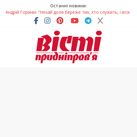
Останні новини:
Жінки, які повертають життя: у Дніпрі відкрили унікальну
фотовиставку
Педагогиню з Дніпра відзначили у престижному
всеукраїнському конкурсі
Дніпро стане головним центром молодіжних проєктів та
ініціатив України
Засинання після півночі може негативно впливати на
здоров’я
Андрій Горинін: “Нехай доля береже тих, хто служить, і всіх
українців!”