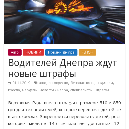
Авто
НОВИНИ
Новини Дніпра
РЕГІОН
Водителей Днепра ждут
новые штрафы
,
,
,
,
01.11.2019
авто
автокресло
безопасность
водители
,
,
,
,
кресла
нардепы
новости Днепра
специалисты
штрафы
Верховная Рада ввела штрафы в размере 510 и 850
грн для тех водителей, которые перевозят детей не
в автокреслах. Запрещается перевозить детей, рост
которых меньше 145 см или не достигших 12-