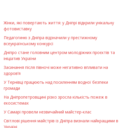
Жінки, які повертають життя: у Дніпрі відкрили унікальну
фотовиставку
Педагогиню з Дніпра відзначили у престижному
всеукраїнському конкурсі
Дніпро стане головним центром молодіжних проєктів та
ініціатив України
Засинання після півночі може негативно впливати на
здоров’я
У Тернівці працюють над посиленням водної безпеки
громади
На Дніпропетровщині різко зросла кількість пожеж в
екосистемах
У Самарі провели незвичайний майстер-клас
Світлові рішення майстрів із Дніпра визнали найкращими в
Україні