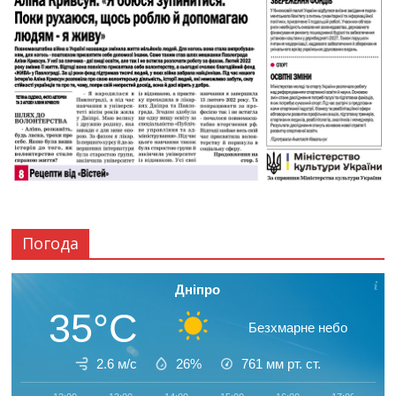
Погода
Дніпро
35°C
Безхмарне небо
2.6 м/с
26%
761
мм рт. ст.