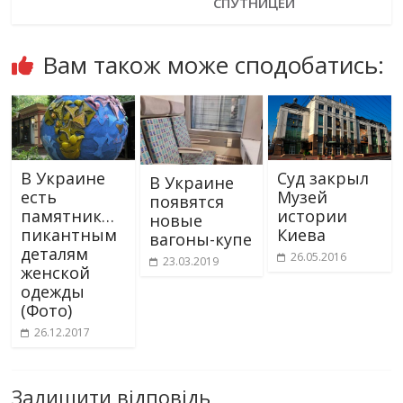
СПУТНИЦЕЙ
Вам також може сподобатись:
В Украине
Суд закрыл
В Украине
есть
Музей
появятся
памятник…
истории
новые
пикантным
Киева
вагоны-купе
деталям
26.05.2016
23.03.2019
женской
одежды
(Фото)
26.12.2017
Залишити відповідь