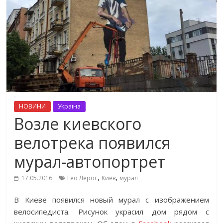
НОВИНИ
Україна
Возле киевского
велотрека появился
мурал-автопортрет
,
,
17.05.2016
Гео Лерос
Киев
мурал
В Киеве появился новый мурал с изображением
велосипедиста. Рисунок украсил дом рядом с