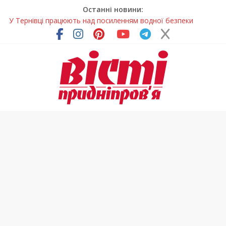
Останні новини:
У Тернівці працюють над посиленням водної безпеки
громади
На Дніпропетровщині різко зросла кількість пожеж в
екосистемах
У Самарі провели незвичайний майстер-клас
Світлові рішення майстрів із Дніпра визнали найкращими в
Україні
Засинання після півночі може негативно впливати на
здоров’я