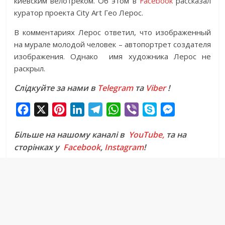
киевским велотреком. Об этом в
Facebook
рассказал
куратор проекта City Art Гео Лерос.
В комментариях Лерос ответил, что изображенный
на мурале молодой человек – автопортрет создателя
изображения. Однако имя художника Лерос не
раскрыл.
Слідкуйте за нами в
Telegram
та
Viber
!
F
X
P
L
T
W
V
S
M
a
i
i
e
h
i
k
e
Більше на нашому каналі в
YouTube,
та на
c
n
n
l
a
b
y
s
сторінках у
Facebook
,
Instagram
!
e
t
k
e
t
e
p
s
b
e
e
g
s
r
e
e
o
r
d
r
A
n
o
e
I
a
p
g
k
s
n
m
p
e
t
r