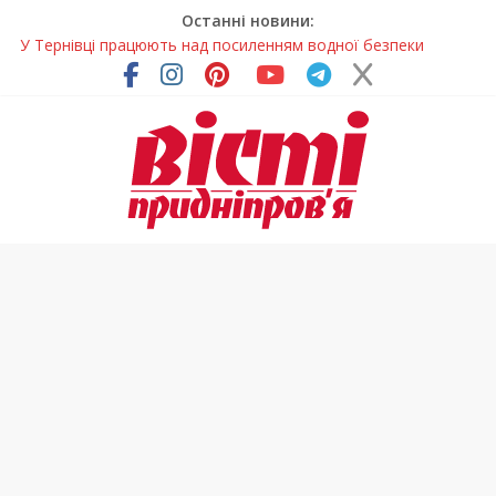
Останні новини:
У Тернівці працюють над посиленням водної безпеки
громади
На Дніпропетровщині різко зросла кількість пожеж в
екосистемах
У Самарі провели незвичайний майстер-клас
Світлові рішення майстрів із Дніпра визнали найкращими в
Україні
Засинання після півночі може негативно впливати на
здоров’я