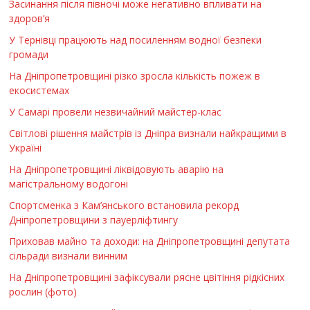
Засинання після півночі може негативно впливати на
здоров’я
У Тернівці працюють над посиленням водної безпеки
громади
На Дніпропетровщині різко зросла кількість пожеж в
екосистемах
У Самарі провели незвичайний майстер-клас
Світлові рішення майстрів із Дніпра визнали найкращими в
Україні
На Дніпропетровщині ліквідовують аварію на
магістральному водогоні
Спортсменка з Кам’янського встановила рекорд
Дніпропетровщини з пауерліфтингу
Приховав майно та доходи: на Дніпропетровщині депутата
сільради визнали винним
На Дніпропетровщині зафіксували рясне цвітіння рідкісних
рослин (фото)