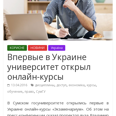
КОРИСНЕ
НОВИНИ
Україна
Впервые в Украине
университет открыл
онлайн-курсы
,
,
,
,
13.04.2016
дисциплины
доступ
економіка
курсы
,
,
обучение
право
СумГУ
В Сумском госуниверситете открылись первые в
Украине онлайн-курсы «Экзаменариум». Об этом на
пресс-конференции сказал проректор вуза Владимир