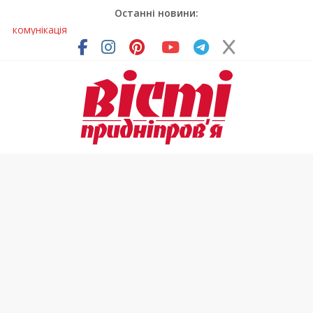
Останні новини:
Лікар – на екрані: Як працюють телемедичні центри на
Дніпропетровщині
У Дніпрі триває масштабна підготовка до опалювального
сезону
Пошуки тривають: на Дніпропетровщині досліджують місце
розташування легендарного монастиря (Фото)
Ветерани Дніпропетровщини отримують шанс на власне
житло
Говорити про воду без паніки: чому важлива правильна
комунікація