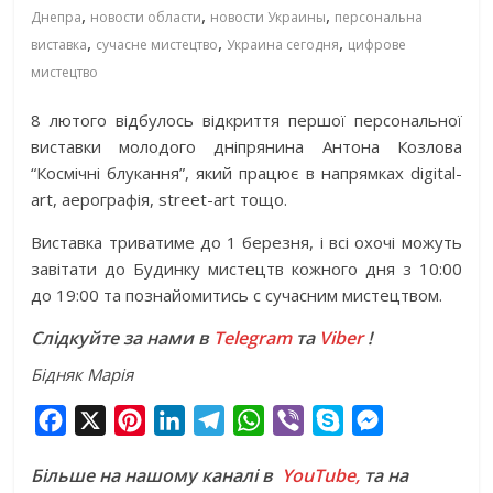
,
,
,
Днепра
новости области
новости Украины
персональна
,
,
,
виставка
сучасне мистецтво
Украина сегодня
цифрове
мистецтво
8 лютого відбулось відкриття першої персональної
виставки молодого дніпрянина Антона Козлова
“Космічні блукання”, який працює в напрямках digital-
art, аерографія, street-art тощо.
Виставка триватиме до 1 березня, і всі охочі можуть
завітати до Будинку мистецтв кожного дня з 10:00
до 19:00 та познайомитись с сучасним мистецтвом.
Слідкуйте за нами в
Telegram
та
Viber
!
Бідняк Марія
F
X
P
L
T
W
V
S
M
a
i
i
e
h
i
k
e
Більше на нашому каналі в
YouTube,
та на
c
n
n
l
a
b
y
s