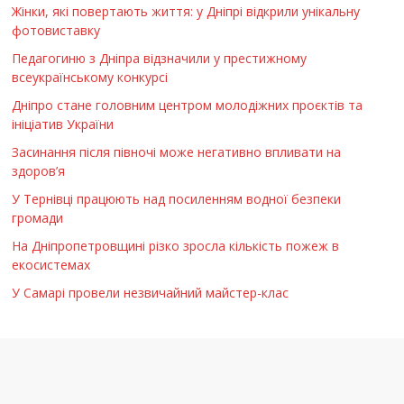
Жінки, які повертають життя: у Дніпрі відкрили унікальну
фотовиставку
Педагогиню з Дніпра відзначили у престижному
всеукраїнському конкурсі
Дніпро стане головним центром молодіжних проєктів та
ініціатив України
Засинання після півночі може негативно впливати на
здоров’я
У Тернівці працюють над посиленням водної безпеки
громади
На Дніпропетровщині різко зросла кількість пожеж в
екосистемах
У Самарі провели незвичайний майстер-клас