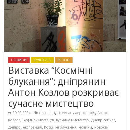
НОВИНИ
КУЛЬТУРА
РЕГІОН
Виставка “Космічні
блукання”: дніпрянин
Антон Козлов розкриває
сучасне мистецтво
,
,
,
20.02.2024
digital-art
street-art
аерографія
Антон
,
,
,
,
Козлов
Будинок мистецтв
вуличне мистецтво
Днепр сейчас
,
,
,
,
Дніпро
експозиція
Космічні блукання
новини
новости