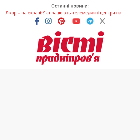
Останні новини:
Лікар – на екрані: Як працюють телемедичні центри на
Дніпропетровщині
У Дніпрі триває масштабна підготовка до опалювального
сезону
Пошуки тривають: на Дніпропетровщині досліджують місце
розташування легендарного монастиря (Фото)
Ветерани Дніпропетровщини отримують шанс на власне
житло
Говорити про воду без паніки: чому важлива правильна
комунікація