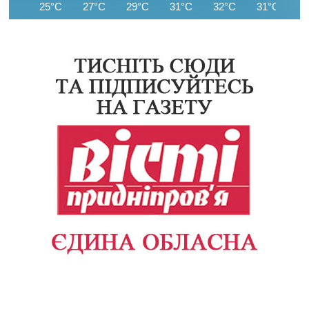
25°C
27°C
29°C
31°C
32°C
31°C
3