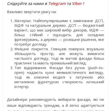
Слідкуйте за нами в
Telegram
та
Viber
!
Важливо звертати увагу на:
Матеріал. Найпопулярнішими є ламіноване ДСП,
МДФ та натуральне дерево. ДСП — бюджетний
варіант, що має широкий вибір декорів, МДФ —
більш стійкий і підходить для складних
фрезерувань, а дерево — розкішне рішення, яке
потребує догляду.
Фінішне покриття. Глянцеві поверхні візуально
збільшують простір, але можуть вимагати
частішого догляду, тоді як матові фасади більш
практичні та мають преміальний вигляд.
Тип відкривання. Фасади без ручок (push-to-
open) надають кухні мінімалістичного вигляду,
тоді як класичні моделі з латунною або
металевою фурнітурою створюють затишний
інтер’єр.
Дизайнери рекомендують вибирати фасади, які не
лише відповідають трендам, а й легко адаптуються