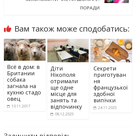
ПОРАДИ
Вам також може сподобатись:
Всё в дом: в
Діти
Секрети
Британии
Нікополя
приготуван
собака
отримали
ня
загнала на
ще одне
французької
кухню стадо
місце для
здобної
овец
занять та
випічки
відпочинку
10.11.2017
24.11.2025
08.12.2025
Залишити відповідь