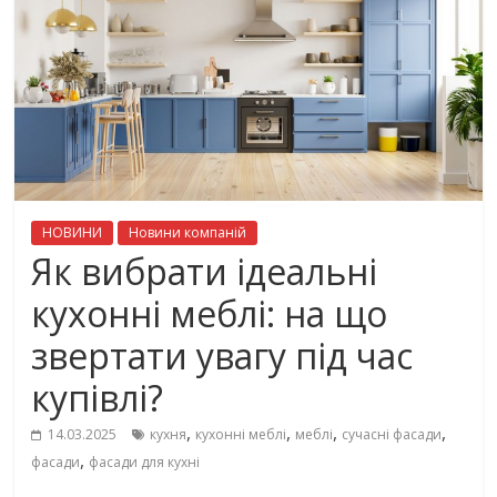
НОВИНИ
Новини компаній
Як вибрати ідеальні
кухонні меблі: на що
звертати увагу під час
купівлі?
,
,
,
,
14.03.2025
кухня
кухонні меблі
меблі
сучасні фасади
,
фасади
фасади для кухні