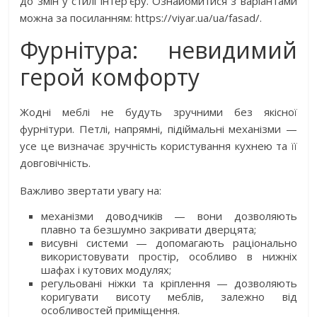
до змін у стилі інтер’єру. Ознайомитися з варіантами
можна за посиланням: https://viyar.ua/ua/fasad/.
Фурнітура: невидимий
герой комфорту
Жодні меблі не будуть зручними без якісної
фурнітури. Петлі, напрямні, підіймальні механізми —
усе це визначає зручність користування кухнею та її
довговічність.
Важливо звертати увагу на:
механізми доводчиків — вони дозволяють
плавно та безшумно закривати дверцята;
висувні системи — допомагають раціонально
використовувати простір, особливо в нижніх
шафах і кутових модулях;
регульовані ніжки та кріплення — дозволяють
коригувати висоту меблів, залежно від
особливостей приміщення.