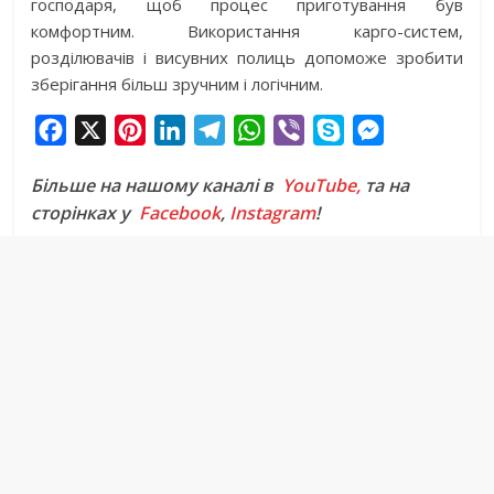
господаря, щоб процес приготування був
комфортним. Використання карго-систем,
розділювачів і висувних полиць допоможе зробити
зберігання більш зручним і логічним.
F
X
P
L
T
W
V
S
M
a
i
i
e
h
i
k
e
Більше на нашому каналі в
YouTube,
та на
c
n
n
l
a
b
y
s
сторінках у
Facebook
,
Instagram
!
e
t
k
e
t
e
p
s
b
e
e
g
s
r
e
e
o
r
d
r
A
n
o
e
I
a
p
g
k
s
n
m
p
e
t
r