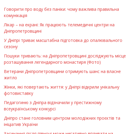
Говорити про воду без паніки: чому важлива правильна
комунікація
Лікар – на екрані: Як працюють телемедичні центри на
Дніпропетровщині
У Дніпрі триває масштабна підготовка до опалювального
сезону
Пошуки тривають: на Дніпропетровщині досліджують місце
розташування легендарного монастиря (Фото)
Ветерани Дніпропетровщини отримують шанс на власне
житло
Жінки, які повертають життя: у Дніпрі відкрили унікальну
фотовиставку
Педагогиню з Дніпра відзначили у престижному
всеукраїнському конкурсі
Дніпро стане головним центром молодіжних проєктів та
ініціатив України
Засинання після півночі може негативно впливати на