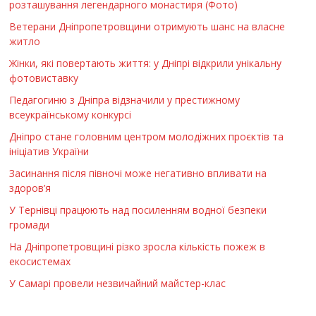
розташування легендарного монастиря (Фото)
Ветерани Дніпропетровщини отримують шанс на власне
житло
Жінки, які повертають життя: у Дніпрі відкрили унікальну
фотовиставку
Педагогиню з Дніпра відзначили у престижному
всеукраїнському конкурсі
Дніпро стане головним центром молодіжних проєктів та
ініціатив України
Засинання після півночі може негативно впливати на
здоров’я
У Тернівці працюють над посиленням водної безпеки
громади
На Дніпропетровщині різко зросла кількість пожеж в
екосистемах
У Самарі провели незвичайний майстер-клас