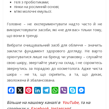
гелі з пробіотиками;
пінки на рослинній основі;
м’які молочні емульсії.
Головне – не експериментувати надто часто й не
використовувати засоби, які «не для вас» тільки тому,
що вони в тренді.
Вибрати очищувальний засіб для обличчя – значить
закласти фундамент здорового догляду. Не варто
орієнтуватися лише на бренд чи упаковку – слухайте
свою шкіру, звертайте увагу на склад, і не соромтесь
звернутись за порадою до косметолога. Адже чиста
шкіра – не та, що скрипить, а та, що дихає,
зволожена й збалансована.
F
X
P
L
T
W
V
S
M
a
i
i
e
h
i
k
e
Більше на нашому каналі в
YouTube,
та на
c
n
n
l
a
b
y
s
сторінках у
Facebook
,
Instagram
!