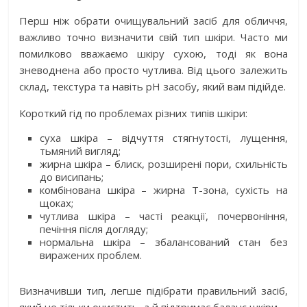
Перш ніж обрати очищувальний засіб для обличчя,
важливо точно визначити свій тип шкіри. Часто ми
помилково вважаємо шкіру сухою, тоді як вона
зневоднена або просто чутлива. Від цього залежить
склад, текстура та навіть pH засобу, який вам підійде.
Короткий гід по проблемах різних типів шкіри:
суха шкіра – відчуття стягнутості, лущення,
тьмяний вигляд;
жирна шкіра – блиск, розширені пори, схильність
до висипань;
комбінована шкіра – жирна Т-зона, сухість на
щоках;
чутлива шкіра – часті реакції, почервоніння,
печіння після догляду;
нормальна шкіра – збалансований стан без
виражених проблем.
Визначивши тип, легше підібрати правильний засіб,
який не тільки очистить, а й підтримає баланс шкіри.