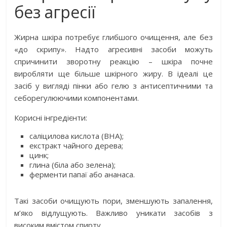
без агресії
Жирна шкіра потребує глибшого очищення, але без
«до скрипу». Надто агресивні засоби можуть
спричинити зворотну реакцію – шкіра почне
виробляти ще більше шкірного жиру. В ідеалі це
засіб у вигляді пінки або гелю з антисептичними та
себорегулюючими компонентами.
Корисні інгредієнти:
саліцилова кислота (BHA);
екстракт чайного дерева;
цинк;
глина (біла або зелена);
ферменти папаї або ананаса.
Такі засоби очищують пори, зменшують запалення,
м’яко відлущують. Важливо уникати засобів з
високим вмістом спирту.