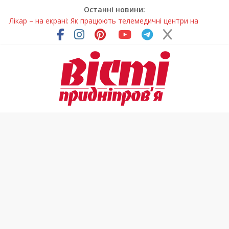
Останні новини:
Лікар – на екрані: Як працюють телемедичні центри на
Дніпропетровщині
У Дніпрі триває масштабна підготовка до опалювального
сезону
Пошуки тривають: на Дніпропетровщині досліджують місце
розташування легендарного монастиря (Фото)
Ветерани Дніпропетровщини отримують шанс на власне
житло
Говорити про воду без паніки: чому важлива правильна
комунікація