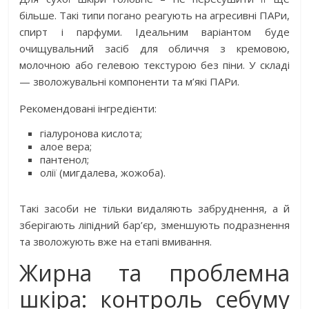
більше. Такі типи погано реагують на агресивні ПАРи,
спирт і парфуми. Ідеальним варіантом буде
очищувальний засіб для обличчя з кремовою,
молочною або гелевою текстурою без піни. У складі
— зволожувальні компоненти та м’які ПАРи.
Рекомендовані інгредієнти:
гіалуронова кислота;
алое вера;
пантенол;
олії (мигдалева, жожоба).
Такі засоби не тільки видаляють забруднення, а й
зберігають ліпідний бар’єр, зменшують подразнення
та зволожують вже на етапі вмивання.
Жирна та проблемна
шкіра: контроль себуму