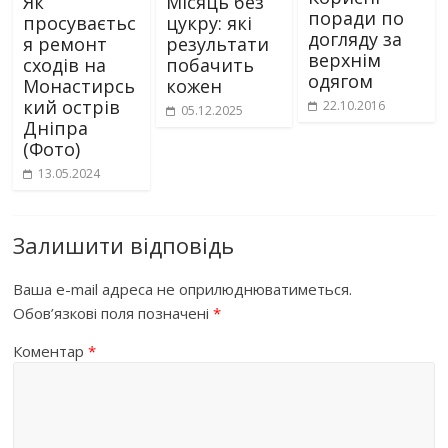
Як
Місяць без
поради по
просуваєтьс
цукру: які
догляду за
я ремонт
результати
верхнім
сходів на
побачить
одягом
Монастирсь
кожен
кий острів
22.10.2016
05.12.2025
Дніпра
(Фото)
13.05.2024
Залишити відповідь
Ваша e-mail адреса не оприлюднюватиметься.
Обов’язкові поля позначені
*
Коментар
*