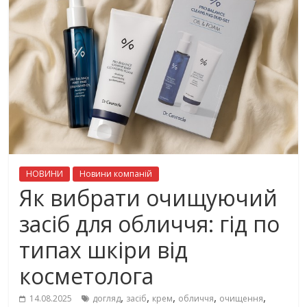
НОВИНИ
Новини компаній
Як вибрати очищуючий
засіб для обличчя: гід по
типах шкіри від
косметолога
,
,
,
,
,
14.08.2025
догляд
засіб
крем
обличчя
очищення