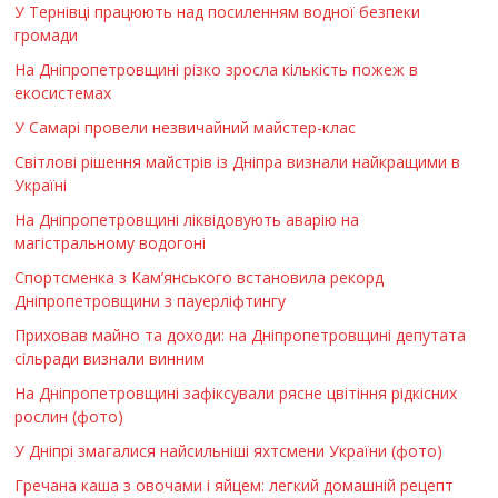
У Тернівці працюють над посиленням водної безпеки
громади
На Дніпропетровщині різко зросла кількість пожеж в
екосистемах
У Самарі провели незвичайний майстер-клас
Світлові рішення майстрів із Дніпра визнали найкращими в
Україні
На Дніпропетровщині ліквідовують аварію на
магістральному водогоні
Спортсменка з Кам’янського встановила рекорд
Дніпропетровщини з пауерліфтингу
Приховав майно та доходи: на Дніпропетровщині депутата
сільради визнали винним
На Дніпропетровщині зафіксували рясне цвітіння рідкісних
рослин (фото)
У Дніпрі змагалися найсильніші яхтсмени України (фото)
Гречана каша з овочами і яйцем: легкий домашній рецепт