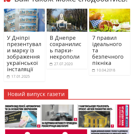
У Дніпрі
В Днепре
7 правил
презентувал
сохранилис
ідеального
и марку із
ь парки-
та
зображення
некрополи
безпечного
української
пікніка
27.07.2020
інсталяції
10.04.2018
17.01.2025
Новий випуск газети