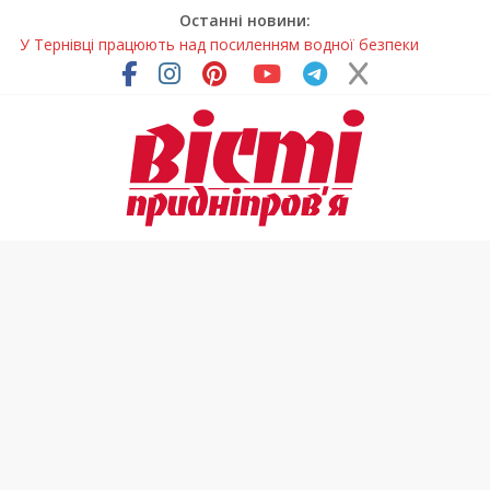
Останні новини:
У Тернівці працюють над посиленням водної безпеки
громади
На Дніпропетровщині різко зросла кількість пожеж в
екосистемах
У Самарі провели незвичайний майстер-клас
Світлові рішення майстрів із Дніпра визнали найкращими в
Україні
Засинання після півночі може негативно впливати на
здоров’я