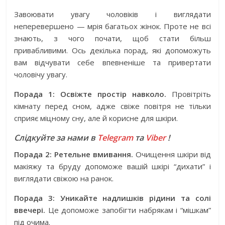
Завоювати увагу чоловіків і виглядати
неперевершено — мрія багатьох жінок. Проте не всі
знають, з чого почати, щоб стати більш
привабливими. Ось декілька порад, які допоможуть
вам відчувати себе впевненіше та привертати
чоловічу увагу.
Порада 1: Освіжте простір навколо.
Провітріть
кімнату перед сном, адже свіже повітря не тільки
сприяє міцному сну, але й корисне для шкіри.
Слідкуйте за нами в
Telegram
та
Viber
!
Порада 2: Ретельне вмивання.
Очищення шкіри від
макіяжу та бруду допоможе вашій шкірі “дихати” і
виглядати свіжою на ранок.
Порада 3: Уникайте надлишків рідини та солі
ввечері.
Це допоможе запобігти набрякам і “мішкам”
під очима.