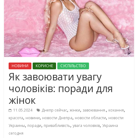
НОВИНИ
КОРИСНЕ
СУСПІЛЬСТВО
Як завоювати увагу
чоловіків: поради для
жінок
,
,
,
,
11.05.2024
Днепр сейчас
жінки
завоювання.
кохання
,
,
,
,
красота
новини
новости Днепра
новости области
новости
,
,
,
,
Украины
поради
привабливість
увага чоловіків
Украина
сегодня