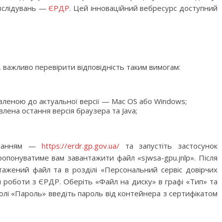
зслідувань —
ЄРДР
. Цей інноваційний вебресурс доступний
важливо перевірити відповідність таким вимогам:
леною до актуальної версії — Mac OS або Windows;
лена остання версія браузера та Java;
иланням —
https://erdr.gp.gov.ua/
та запустіть застосунок
опонуватиме вам завантажити файл «sjwsa-gpu.jnlp». Після
ажений файл та в розділі «Персональний сервіс довірчих
ля роботи з ЄРДР. Оберіть «Файл на диску» в графі «Тип» та
полі «Пароль» введіть пароль від контейнера з сертифікатом