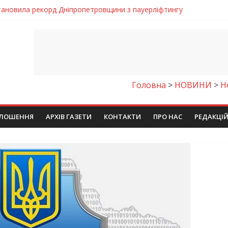
тановила рекорд Дніпропетровщини з пауерліфтингу
Дніпропетровщині депутата сільради визнали винним
и рясне цвітіння рідкісних рослин (фото)
 яхтсмени України (фото)
: легкий домашній рецепт
Головна
>
НОВИНИ
>
Н
ЛОШЕННЯ
АРХІВ ГАЗЕТИ
КОНТАКТИ
ПРО НАС
РЕДАКЦІ