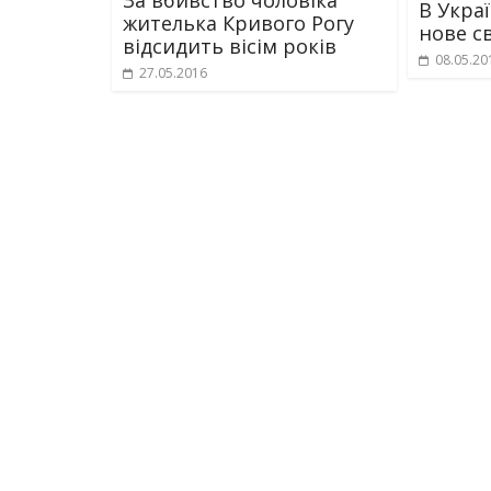
В Укра
жителька Кривого Рогу
нове с
відсидить вісім років
08.05.20
27.05.2016