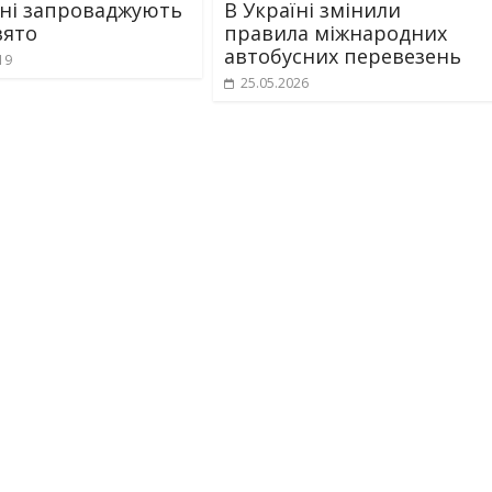
їні запроваджують
В Україні змінили
вято
правила міжнародних
автобусних перевезень
19
25.05.2026