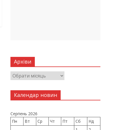
Архіви
Календар новин
Серпень 2026
Пн
Вт
Ср
Чт
Пт
Сб
Нд
1
2