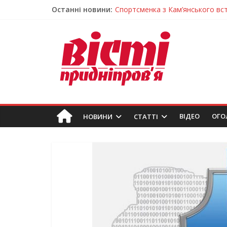
Спортсменка з Кам’янського вс
Останні новини:
Приховав майно та доходи: на 
На Дніпропетровщині зафіксувал
У Дніпрі змагалися найсильніші
Гречана каша з овочами і яйцем
ВIДЕО
ОГО
НОВИНИ
СТАТТІ