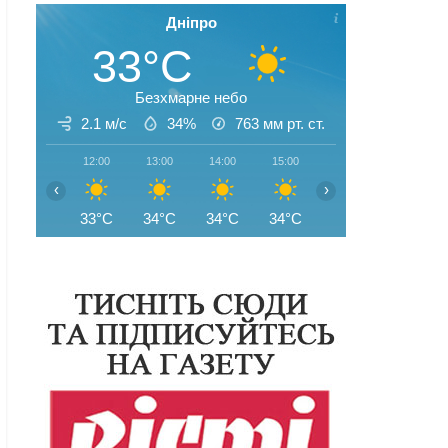
Дніпро
33°C
Безхмарне небо
2.1 м/с
34%
763
мм рт. ст.
12:00
13:00
14:00
15:00
16:00
17:00
‹
›
33°C
34°C
34°C
34°C
35°C
34°C