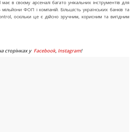
l має в своєму арсеналі багато унікальних інструментів для
мільйони ФОП і компаній. Більшість українських банків та
trol, оскільки це є дійсно зручним, корисним та вигідним
M
на сторінках у
Facebook
,
Instagram
!