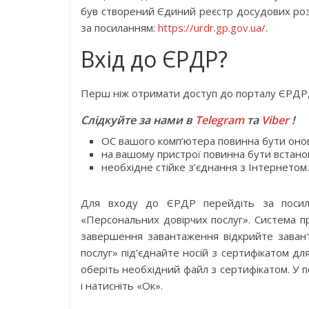
був створений Єдиний реєстр досудових ро
за посиланням:
https://urdr.gp.gov.ua/
.
Вхід до ЄРДР?
Перш ніж отримати доступ до порталу ЄРДР, 
Слідкуйте за нами в
Telegram
та
Viber
!
ОС вашого комп’ютера повинна бути онов
на вашому пристрої повинна бути встанов
необхідне стійке з’єднання з Інтернетом.
Для входу до ЄРДР перейдіть за пос
«Персональних довірчих послуг». Система пр
завершення завантаження відкрийте завант
послуг» під’єднайте носій з сертифікатом д
оберіть необхідний файл з сертифікатом. У 
і натисніть «Ок».