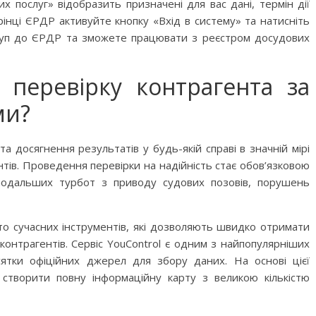
х послуг» відобразить призначені для вас дані, термін дії
рінці ЄРДР активуйте кнопку «Вхід в систему» та натисніть
оступ до ЄРДР та зможете працювати з реєстром досудових
перевірку контрагента за
ми?
та досягнення результатів у будь-якій справі в значній мірі
ентів. Проведення перевірки на надійність стає обов’язковою
одальших турбот з приводу судових позовів, порушень
то сучасних інструментів, які дозволяють швидко отримати
онтрагентів. Сервіс YouControl є одним з найпопулярніших
сятки офіційних джерел для збору даних. На основі цієї
 створити повну інформаційну карту з великою кількістю