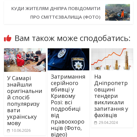
КУДИ ЖИТЕЛЯМ ДНІПРА ПОВІДОМИТИ
ПРО СМІТТЄЗВАЛИЩА (ФОТО)
Вам також може сподобатись:
Затримання
На
У Самарі
серійного
Дніпропетр
знайшли
вбивці у
овщині
оригінальни
Кривому
тендери
й спосіб
Розі: всі
викликали
популяризу
подробиці
запитання у
вати
від
фахівців
українську
правоохоро
мову
29.04.2024
нців (Фото,
10.06.2026
відео)