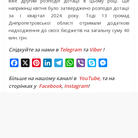
вже другий розподіл дотації в цьому році. Ще
наприкінці квітня було затверджено розподіл дотації
за І квартал 2024 року. Тоді 13 громад
Дніпропетровської області отримали додаткові
надходження до своїх бюджетів на загальну суму 40
млн. грн.
Слідкуйте за нами в
Telegram
та
Viber
!
F
X
P
L
T
W
V
S
M
a
i
i
e
h
i
k
e
Більше на нашому каналі в
YouTube,
та на
c
n
n
l
a
b
y
s
сторінках у
Facebook
,
Instagram
!
e
t
k
e
t
e
p
s
b
e
e
g
s
r
e
e
o
r
d
r
A
n
o
e
I
a
p
g
k
s
n
m
p
e
t
r