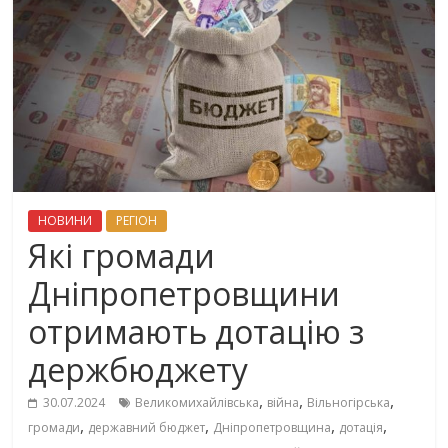
НОВИНИ
РЕГІОН
Які громади
Дніпропетровщини
отримають дотацію з
держбюджету
,
,
,
30.07.2024
Великомихайлівська
війна
Вільногірська
,
,
,
,
громади
державний бюджет
Дніпропетровщина
дотація