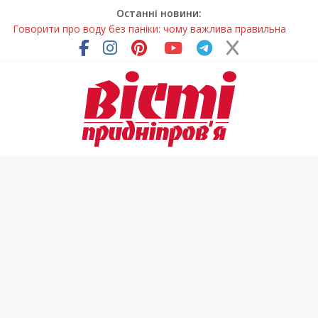
Останні новини:
Говорити про воду без паніки: чому важлива правильна
комунікація
Лікар – на екрані: Як працюють телемедичні центри на
Дніпропетровщині
У Дніпрі триває масштабна підготовка до опалювального
сезону
Пошуки тривають: на Дніпропетровщині досліджують місце
розташування легендарного монастиря (Фото)
Погода та прикмети на неділю, 9 серпня 2026 року