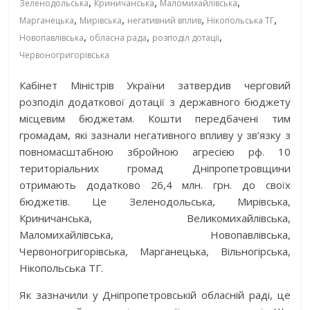
,
,
,
Зеленодольська
Криничанська
Маломихайлівська
,
,
,
,
Марганецька
Мирівська
негативний вплив
Нікопольська ТГ
,
,
,
Новопавлівська
обласна рада
розподіл дотації
Червоногригорівська
Кабінет Міністрів України затвердив черговий
розподіл додаткової дотації з державного бюджету
місцевим бюджетам. Кошти передбачені тим
громадам, які зазнали негативного впливу у зв’язку з
повномасштабною збройною агресією рф. 10
територіальних громад Дніпропетровщини
отримають додатково 26,4 млн. грн. до своїх
бюджетів. Це Зеленодольська, Мирівська,
Криничанська, Великомихайлівська,
Маломихайлівська, Новопавлівська,
Червоногригорівська, Марганецька, Вільногірська,
Нікопольська ТГ.
Як зазначили у Дніпропетровській обласній раді, це