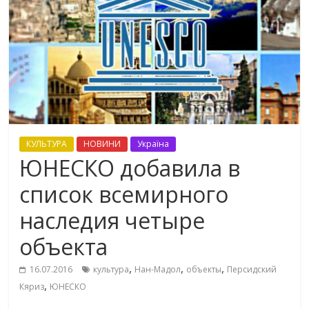
КУЛЬТУРА
НОВИНИ
Україна
ЮНЕСКО добавила в
список всемирного
наследия четыре
объекта
,
,
,
16.07.2016
культура
Нан-Мадол
объекты
Персидский
,
Кяриз
ЮНЕСКО