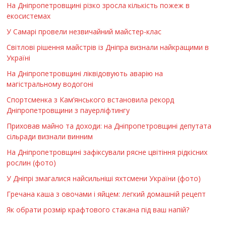
На Дніпропетровщині різко зросла кількість пожеж в
екосистемах
У Самарі провели незвичайний майстер-клас
Світлові рішення майстрів із Дніпра визнали найкращими в
Україні
На Дніпропетровщині ліквідовують аварію на
магістральному водогоні
Спортсменка з Кам’янського встановила рекорд
Дніпропетровщини з пауерліфтингу
Приховав майно та доходи: на Дніпропетровщині депутата
сільради визнали винним
На Дніпропетровщині зафіксували рясне цвітіння рідкісних
рослин (фото)
У Дніпрі змагалися найсильніші яхтсмени України (фото)
Гречана каша з овочами і яйцем: легкий домашній рецепт
Як обрати розмір крафтового стакана під ваш напій?