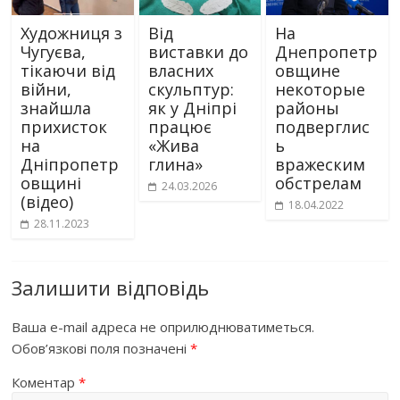
Художниця з
Від
На
Чугуєва,
виставки до
Днепропетр
тікаючи від
власних
овщине
війни,
скульптур:
некоторые
знайшла
як у Дніпрі
районы
прихисток
працює
подверглис
на
«Жива
ь
Дніпропетр
глина»
вражеским
овщині
обстрелам
24.03.2026
(відео)
18.04.2022
28.11.2023
Залишити відповідь
Ваша e-mail адреса не оприлюднюватиметься.
Обов’язкові поля позначені
*
Коментар
*