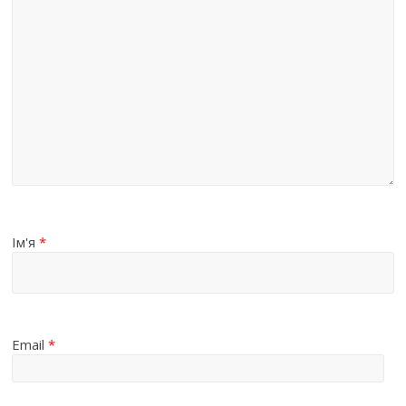
Ім'я
*
Email
*