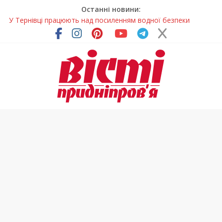
Останні новини:
У Тернівці працюють над посиленням водної безпеки
громади
На Дніпропетровщині різко зросла кількість пожеж в
екосистемах
У Самарі провели незвичайний майстер-клас
Світлові рішення майстрів із Дніпра визнали найкращими в
Україні
Засинання після півночі може негативно впливати на
здоров’я