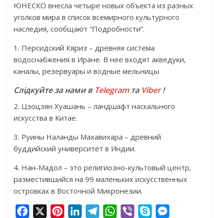
ЮНЕСКО внесла четыре новых объекта из разных
уголков мира в список всемирного культурного
наследия, сообщают “Подробности”.
1. Персидский Кяриз – древняя система
водоснабжения в Иране. В нее входят акведуки,
каналы, резервуары и водные мельницы
Слідкуйте за нами в
Telegram
та
Viber
!
2. Цзоцзян Хуашань – ландшафт наскального
искусства в Китае.
3. Руины Наланды Махавихара – древний
буддийский университет в Индии.
4. Нан-Мадол – это религиозно-культовый центр,
разместившийся на 99 маленьких искусственных
островках в Восточной Микронезии.
F
X
P
L
T
W
V
S
M