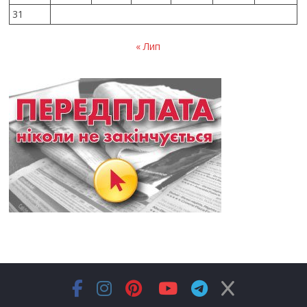
31
« Лип