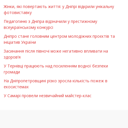
Жінки, які повертають життя: у Дніпрі відкрили унікальну
фотовиставку
Педагогиню з Дніпра відзначили у престижному
всеукраїнському конкурсі
Дніпро стане головним центром молодіжних проєктів та
ініціатив України
Засинання після півночі може негативно впливати на
здоров’я
У Тернівці працюють над посиленням водної безпеки
громади
На Дніпропетровщині різко зросла кількість пожеж в
екосистемах
У Самарі провели незвичайний майстер-клас