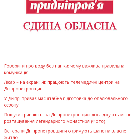
Говорити про воду без паніки: чому важлива правильна
комунікація
Лікар – на екрані: Як працюють телемедичні центри на
Дніпропетровщині
У Дніпрі триває масштабна підготовка до опалювального
сезону
Пошуки тривають: на Дніпропетровщині досліджують місце
розташування легендарного монастиря (Фото)
Ветерани Дніпропетровщини отримують шанс на власне
житло