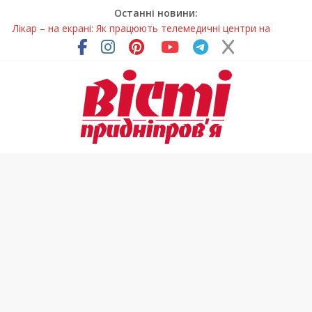
Останні новини:
Лікар – на екрані: Як працюють телемедичні центри на
Дніпропетровщині
У Дніпрі триває масштабна підготовка до опалювального
сезону
Пошуки тривають: на Дніпропетровщині досліджують місце
розташування легендарного монастиря (Фото)
Ветерани Дніпропетровщини отримують шанс на власне
житло
Говорити про воду без паніки: чому важлива правильна
комунікація