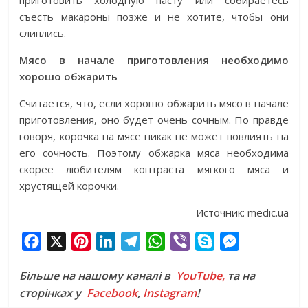
приготовить холодную пасту или собираетесь
съесть макароны позже и не хотите, чтобы они
слиплись.
Мясо в начале приготовления необходимо
хорошо обжарить
Считается, что, если хорошо обжарить мясо в начале
приготовления, оно будет очень сочным. По правде
говоря, корочка на мясе никак не может повлиять на
его сочность. Поэтому обжарка мяса необходима
скорее любителям контраста мягкого мяса и
хрустящей корочки.
Источник: medic.ua
F
X
P
L
T
W
V
S
M
a
i
i
e
h
i
k
e
Більше на нашому каналі в
YouTube,
та на
c
n
n
l
a
b
y
s
сторінках у
Facebook
,
Instagram
!
e
t
k
e
t
e
p
s