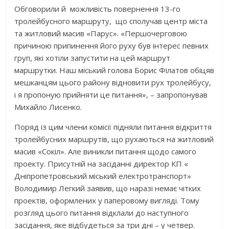
Обговорили й можливість повернення 13-го
тролейбусного маршруту, що сполучав центр міста
та житловий масив «Парус». «Першочерговою
причиною припинення його руху був інтерес певних
груп, які хотіли запустити на цей маршрут
маршрутки. Наш міський голова Борис Філатов обіцяв
мешканцям цього району відновити рух тролейбусу,
і я пропоную прийняти це питання», – запропонував
Михайло Лисенко.
Поряд із цим члени комісії підняли питання відкриття
тролейбусних маршрутів, що рухаються на житловий
масив «Сокіл». Але виникли питання щодо самого
проекту. Присутній на засіданні директор КП «
Дніпропетровський міський електротранспорт»
Володимир Легкий заявив, що наразі немає чітких
проектів, оформлених у паперовому вигляді. Тому
розгляд цього питання відклали до наступного
засідання, яке відбудеться за три дні – у четвер.