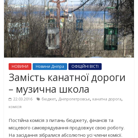
НОВИНИ
Новини Дніпра
ОФІЦІЙНІ ВІСТІ
Замість канатної дороги
– музична школа
,
,
,
22.03.2016
бюджет
Дніпропетровськ
канатна дорога
комісія
Постійна комісія з питань бюджету, фінансів та
місцевого самоврядування продовжує свою роботу.
На засідання зібралися абсолютно усі члени комісії.