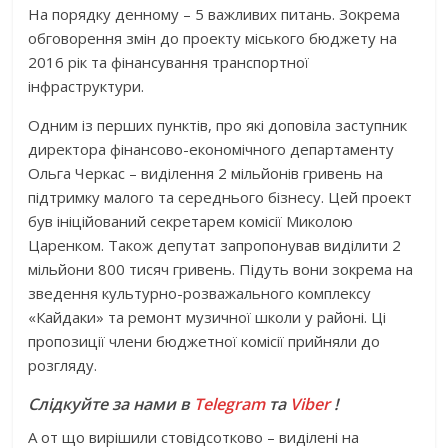
На порядку денному – 5 важливих питань. Зокрема
обговорення змін до проекту міського бюджету на
2016 рік та фінансування транспортної
інфраструктури.
Одним із перших пунктів, про які доповіла заступник
директора фінансово-економічного департаменту
Ольга Черкас – виділення 2 мільйонів гривень на
підтримку малого та середнього бізнесу. Цей проект
був ініційований секретарем комісії Миколою
Царенком. Також депутат запропонував виділити 2
мільйони 800 тисяч гривень. Підуть вони зокрема на
зведення культурно-розважального комплексу
«Кайдаки» та ремонт музичної школи у районі. Ці
пропозиції члени бюджетної комісії прийняли до
розгляду.
Слідкуйте за нами в
Telegram
та
Viber
!
А от що вирішили стовідсотково – виділені на