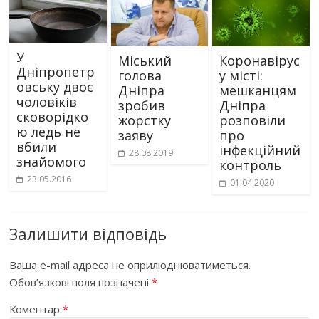
У
Міський
Коронавірус
Дніпропетр
голова
у місті:
овську двоє
Дніпра
мешканцям
чоловіків
зробив
Дніпра
сковорідко
жорстку
розповіли
ю ледь не
заяву
про
вбили
інфекційний
28.08.2019
знайомого
контроль
23.05.2016
01.04.2020
Залишити відповідь
Ваша e-mail адреса не оприлюднюватиметься.
Обов’язкові поля позначені
*
Коментар
*