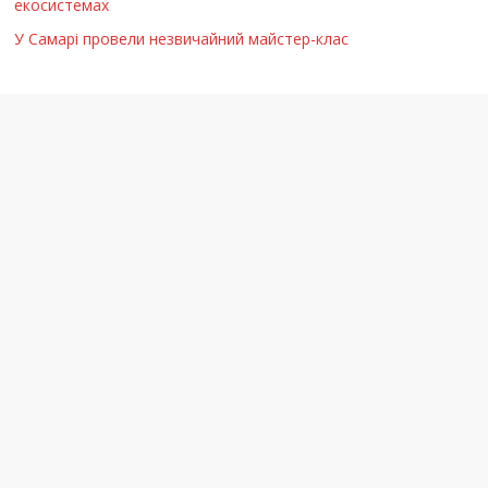
екосистемах
У Самарі провели незвичайний майстер-клас