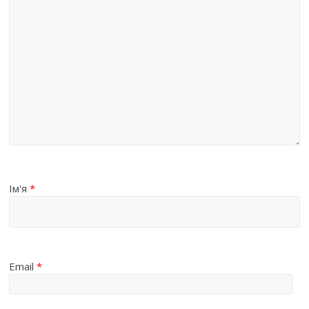
Ім'я
*
Email
*