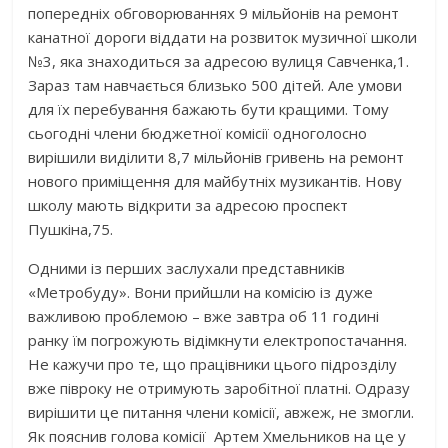
попередніх обговорюваннях 9 мільйонів на ремонт
канатної дороги віддати на розвиток музичної школи
№3, яка знаходиться за адресою вулиця Савченка,1.
Зараз там навчається близько 500 дітей. Але умови
для їх перебування бажають бути кращими. Тому
сьогодні члени бюджетної комісії одноголосно
вирішили виділити 8,7 мільйонів гривень на ремонт
нового приміщення для майбутніх музикантів. Нову
школу мають відкрити за адресою проспект
Пушкіна,75.
Одними із перших заслухали представників
«Метробуду». Вони прийшли на комісію із дуже
важливою проблемою – вже завтра об 11 годині
ранку їм погрожують відімкнути електропостачання.
Не кажучи про те, що працівники цього підрозділу
вже півроку не отримують заробітної платні. Одразу
вирішити це питання члени комісії, авжеж, не змогли.
Як пояснив голова комісії Артем Хмельников на це у