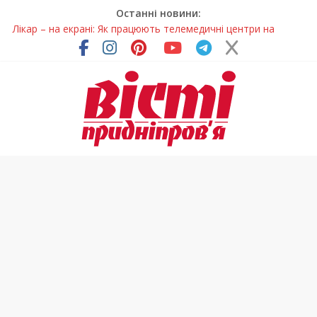
Останні новини:
Лікар – на екрані: Як працюють телемедичні центри на
Дніпропетровщині
У Дніпрі триває масштабна підготовка до опалювального
сезону
Пошуки тривають: на Дніпропетровщині досліджують місце
розташування легендарного монастиря (Фото)
Ветерани Дніпропетровщини отримують шанс на власне
житло
Говорити про воду без паніки: чому важлива правильна
комунікація