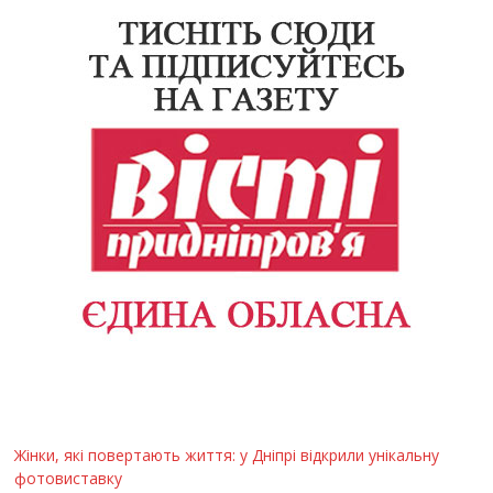
Жінки, які повертають життя: у Дніпрі відкрили унікальну
фотовиставку