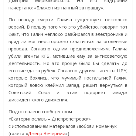
Дмитрия Мережковского. На его надгробии
начертано: «Блажен изгнанный за правду».
По поводу смерти Галича существует несколько
версий. В пользу того что это убийство, говорит тот
факт, что Галич неплохо разбирался в электронике и
вряд ли мог неосторожно схватиться за оголённые
провода. Согласно одним предположениям, Галича
убили агенты КГБ, мстившие ему за антисоветскую
деятельность. Но это проще было бы сделать до
его выезда за рубеж. Согласно другим – агенты ЦРУ,
которые боялись, что мучимый ностальгией Галич,
который вовсю клеймил Запад, решит вернуться в
Советский Союз и этим подорвёт имидж
диссидентского движения.
Подготовлено сообществом
«Екатеринославъ – Днепропетровск»
с использованием материалов Любови Романчук
(газета «
Днепр Вечерний
»)