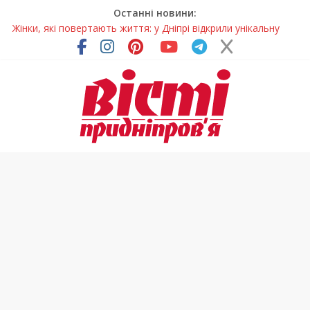
Останні новини:
Жінки, які повертають життя: у Дніпрі відкрили унікальну
фотовиставку
Педагогиню з Дніпра відзначили у престижному
всеукраїнському конкурсі
Дніпро стане головним центром молодіжних проєктів та
ініціатив України
Засинання після півночі може негативно впливати на
здоров’я
Андрій Горинін: “Нехай доля береже тих, хто служить, і всіх
українців!”