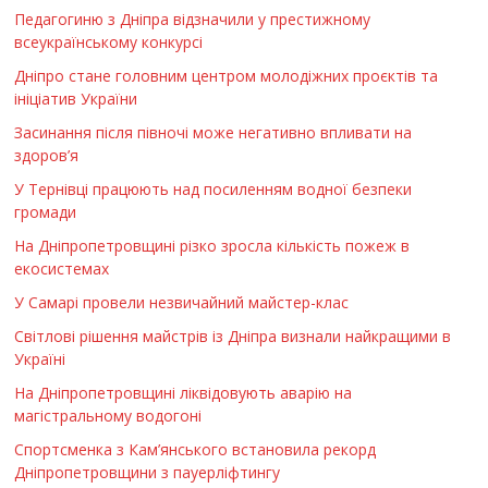
Педагогиню з Дніпра відзначили у престижному
всеукраїнському конкурсі
Дніпро стане головним центром молодіжних проєктів та
ініціатив України
Засинання після півночі може негативно впливати на
здоров’я
У Тернівці працюють над посиленням водної безпеки
громади
На Дніпропетровщині різко зросла кількість пожеж в
екосистемах
У Самарі провели незвичайний майстер-клас
Світлові рішення майстрів із Дніпра визнали найкращими в
Україні
На Дніпропетровщині ліквідовують аварію на
магістральному водогоні
Спортсменка з Кам’янського встановила рекорд
Дніпропетровщини з пауерліфтингу