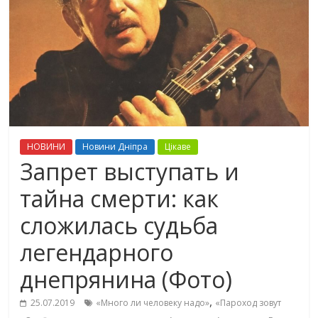
НОВИНИ
Новини Дніпра
Цікаве
Запрет выступать и
тайна смерти: как
сложилась судьба
легендарного
днепрянина (Фото)
,
25.07.2019
«Много ли человеку надо»
«Пароход зовут