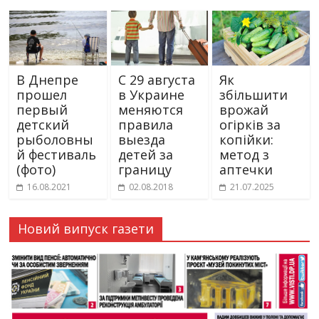
В Днепре
С 29 августа
Як
прошел
в Украине
збільшити
первый
меняются
врожай
детский
правила
огірків за
рыболовны
выезда
копійки:
й фестиваль
детей за
метод з
(фото)
границу
аптечки
16.08.2021
02.08.2018
21.07.2025
Новий випуск газети