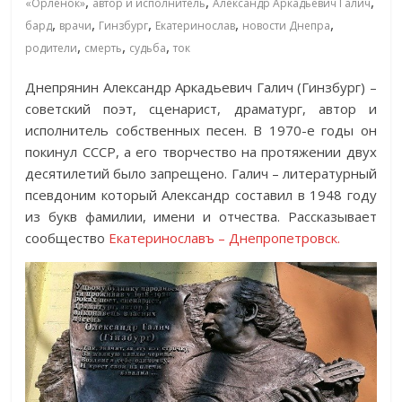
,
,
,
«Орлёнок»
автор и исполнитель
Александр Аркадьевич Галич
,
,
,
,
,
бард
врачи
Гинзбург
Екатеринослав
новости Днепра
,
,
,
родители
смерть
судьба
ток
Днепрянин Александр Аркадьевич Галич (Гинзбург) –
советский поэт, сценарист, драматург, автор и
исполнитель собственных песен. В 1970-е годы он
покинул СССР, а его творчество на протяжении двух
десятилетий было запрещено. Галич – литературный
псевдоним который Александр составил в 1948 году
из букв фамилии, имени и отчества. Рассказывает
сообщество
Екатеринославъ – Днепропетровск.