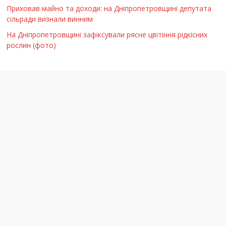
Приховав майно та доходи: на Дніпропетровщині депутата
сільради визнали винним
На Дніпропетровщині зафіксували рясне цвітіння рідкісних
рослин (фото)