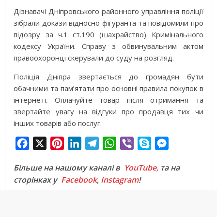
Дізнавачі Дніпровського районного управління поліції
зібрали докази відносно фігуранта та повідомили про
підозру за ч.1 ст.190 (шахрайство) Кримінального
кодексу України. Справу з обвинувальним актом
правоохоронці скерували до суду на розгляд.
Поліція Дніпра звертається до громадян бути
обачними та памʼятати про основні правила покупок в
інтернеті. Оплачуйте товар після отримання та
звертайте увагу на відгуки про продавця тих чи
інших товарів або послуг.
F
X
P
L
T
W
V
S
M
a
i
i
e
h
i
k
e
Більше на нашому каналі в
YouTube,
та на
c
n
n
l
a
b
y
s
сторінках у
Facebook
,
Instagram
!
e
t
k
e
t
e
p
s
b
e
e
g
s
r
e
e
o
r
d
r
A
n