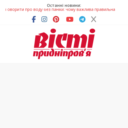
Останні новини:
Лікар – на екрані: Як працюють телемедичні центри на
Дніпропетровщині
У Дніпрі триває масштабна підготовка до опалювального
сезону
Пошуки тривають: на Дніпропетровщині досліджують місце
розташування легендарного монастиря (Фото)
Ветерани Дніпропетровщини отримують шанс на власне
житло
Говорити про воду без паніки: чому важлива правильна
комунікація