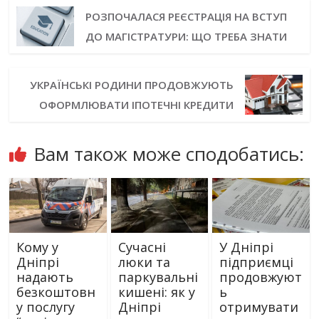
РОЗПОЧАЛАСЯ РЕЄСТРАЦІЯ НА ВСТУП
ДО МАГІСТРАТУРИ: ЩО ТРЕБА ЗНАТИ
УКРАЇНСЬКІ РОДИНИ ПРОДОВЖУЮТЬ
ОФОРМЛЮВАТИ ІПОТЕЧНІ КРЕДИТИ
Вам також може сподобатись:
Кому у
Сучасні
У Дніпрі
Дніпрі
люки та
підприємці
надають
паркувальні
продовжуют
безкоштовн
кишені: як у
ь
у послугу
Дніпрі
отримувати