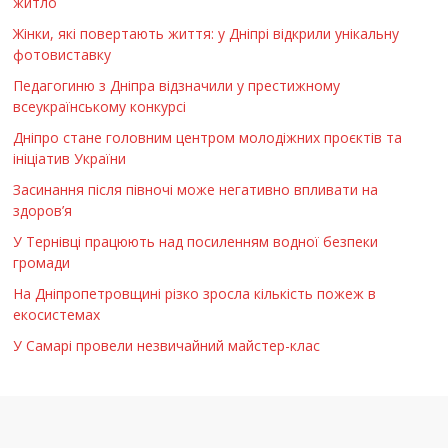
житло
Жінки, які повертають життя: у Дніпрі відкрили унікальну
фотовиставку
Педагогиню з Дніпра відзначили у престижному
всеукраїнському конкурсі
Дніпро стане головним центром молодіжних проєктів та
ініціатив України
Засинання після півночі може негативно впливати на
здоров’я
У Тернівці працюють над посиленням водної безпеки
громади
На Дніпропетровщині різко зросла кількість пожеж в
екосистемах
У Самарі провели незвичайний майстер-клас