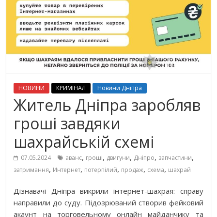
НОВИНИ
КРИМІНАЛ
Новини Дніпра
Житель Дніпра заробляв
гроші завдяки
шахрайській схемі
,
,
,
,
,
07.05.2024
аванс
гроші
двигуни
Дніпро
запчастини
,
,
,
,
,
затримання
Интернет
потерпілий
продаж
схема
шахрай
Дізнавачі Дніпра викрили інтернет-шахрая: справу
направили до суду. Підозрюваний створив фейковий
акаунт на торговельному онлайн майданчику та