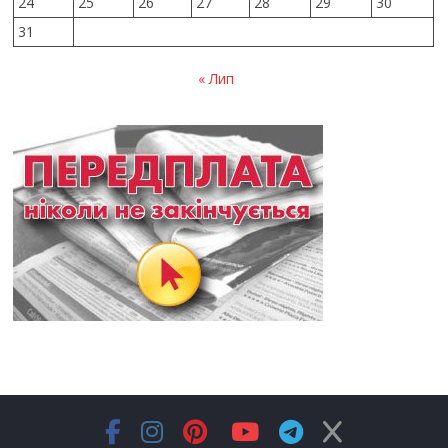
24
25
26
27
28
29
30
31
« Лип