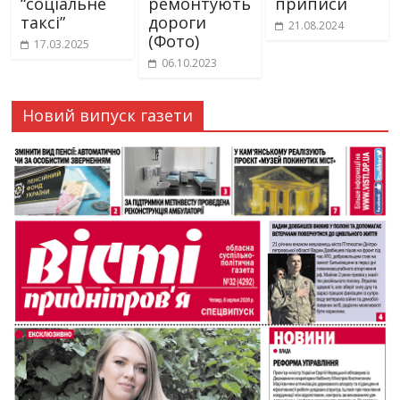
“соціальне
ремонтують
приписи
таксі”
дороги
21.08.2024
(Фото)
17.03.2025
06.10.2023
Новий випуск газети