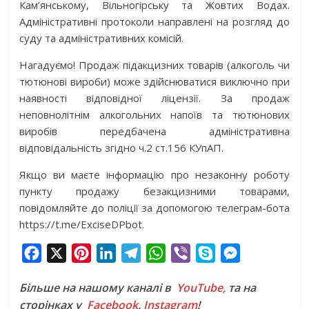
Кам’янському, Вільногірську та Жовтих Водах.
Адміністративні протоколи направлені на розгляд до
суду та адміністративних комісій.
Нагадуємо! Продаж підакцизних товарів (алкоголь чи
тютюнові вироби) може здійснюватися виключно при
наявності відповідної ліцензії. За продаж
неповнолітнім алкогольних напоїв та тютюнових
виробів передбачена адміністративна
відповідальність згідно ч.2 ст.156 КУпАП.
Якщо ви маєте інформацію про незаконну роботу
пункту продажу безакцизними товарами,
повідомляйте до поліції за допомогою телеграм-бота
https://t.me/ExciseDPbot.
F
X
P
L
T
W
V
S
M
a
i
i
e
h
i
k
e
Більше на нашому каналі в
YouTube,
та на
c
n
n
l
a
b
y
s
сторінках у
Facebook
,
Instagram
!