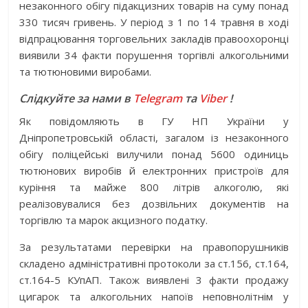
незаконного обігу підакцизних товарів на суму понад
330 тисяч гривень. У період з 1 по 14 травня в ході
відпрацювання торговельних закладів правоохоронці
виявили 34 факти порушення торгівлі алкогольними
та тютюновими виробами.
Слідкуйте за нами в
Telegram
та
Viber
!
Як повідомляють в ГУ НП України у
Дніпропетровській області, загалом із незаконного
обігу поліцейські вилучили понад 5600 одиниць
тютюнових виробів й електронних пристроїв для
куріння та майже 800 літрів алкоголю, які
реалізовувалися без дозвільних документів на
торгівлю та марок акцизного податку.
За результатами перевірки на правопорушників
складено адміністративні протоколи за ст.156, ст.164,
ст.164-5 КУпАП. Також виявлені 3 факти продажу
цигарок та алкогольних напоїв неповнолітнім у