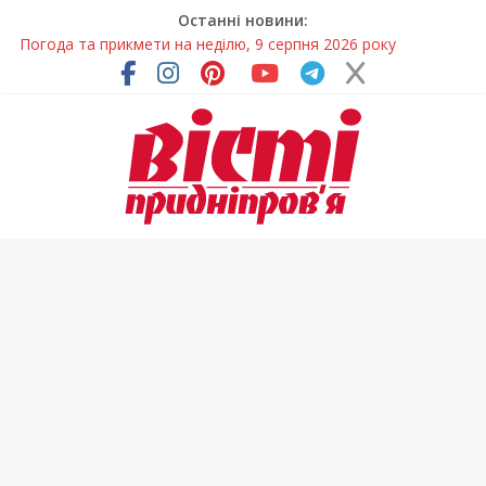
Останні новини:
Говорити про воду без паніки: чому важлива правильна
комунікація
Лікар – на екрані: Як працюють телемедичні центри на
Дніпропетровщині
У Дніпрі триває масштабна підготовка до опалювального
сезону
Пошуки тривають: на Дніпропетровщині досліджують місце
розташування легендарного монастиря (Фото)
Погода та прикмети на неділю, 9 серпня 2026 року