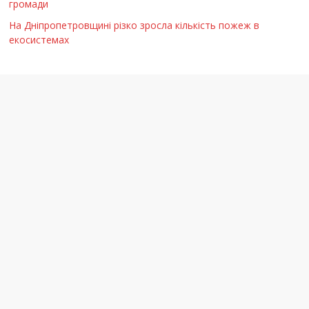
громади
На Дніпропетровщині різко зросла кількість пожеж в
екосистемах