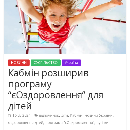
НОВИНИ
СУСПІЛЬСТВО
Україна
Кабмін розширив
програму
“єОздоровлення” для
дітей
,
,
,
,
16.05.2024
відпочинок
діти
Кабмін
новини України
,
,
оздоровлення дітей
програма "єОздоровлення"
путівки