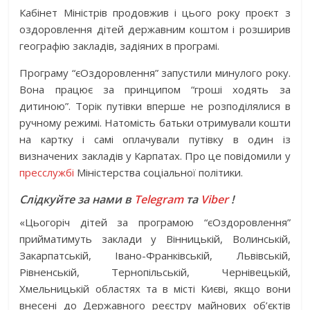
Кабінет Міністрів продовжив і цього року проєкт з
оздоровлення дітей державним коштом і розширив
географію закладів, задіяних в програмі.
Програму “єОздоровлення” запустили минулого року.
Вона працює за принципом “гроші ходять за
дитиною”. Торік путівки вперше не розподілялися в
ручному режимі. Натомість батьки отримували кошти
на картку і самі оплачували путівку в один із
визначених закладів у Карпатах. Про це повідомили у
пресслужбі
Міністерства соціальної політики.
Слідкуйте за нами в
Telegram
та
Viber
!
«Цьогоріч дітей за програмою “єОздоровлення”
прийматимуть заклади у Вінницькій, Волинській,
Закарпатській, Івано-Франківській, Львівській,
Рівненській, Тернопільській, Чернівецькій,
Хмельницькій областях та в місті Києві, якщо вони
внесені до Державного реєстру майнових об’єктів