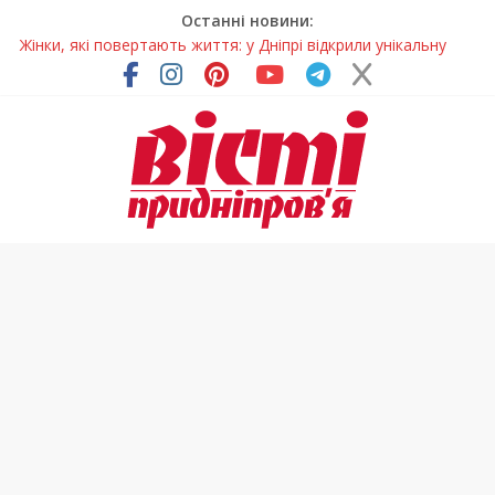
Останні новини:
Жінки, які повертають життя: у Дніпрі відкрили унікальну
фотовиставку
Педагогиню з Дніпра відзначили у престижному
всеукраїнському конкурсі
Дніпро стане головним центром молодіжних проєктів та
ініціатив України
Засинання після півночі може негативно впливати на
здоров’я
Андрій Горинін: “Нехай доля береже тих, хто служить, і всіх
українців!”