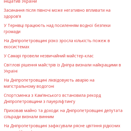
ініціатив України
Засинання після півночі може негативно впливати на
здоров’я
У Тернівці працюють над посиленням водної безпеки
громади
На Дніпропетровщині різко зросла кількість пожеж в
екосистемах
У Самарі провели незвичайний майстер-клас
Світлові рішення майстрів із Дніпра визнали найкращими в
Україні
На Дніпропетровщині ліквідовують аварію на
магістральному водогоні
Спортсменка з Кам’янського встановила рекорд
Дніпропетровщини з пауерліфтингу
Приховав майно та доходи: на Дніпропетровщині депутата
сільради визнали винним
На Дніпропетровщині зафіксували рясне цвітіння рідкісних