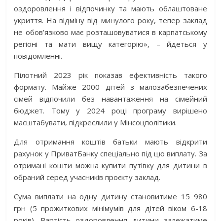
оздоровлення і відпочинку та мають облаштоване
укриття. На відміну від минулого року, тепер заклад
не обов’язково має розташовуватися в карпатському
регіоні та мати вищу категорію», – йдеться у
повідомленні.
Пілотний 2023 рік показав ефективність такого
формату. Майже 2000 дітей з малозабезпечених
сімей відпочили без навантаження на сімейний
бюджет. Тому у 2024 році програму вирішено
масштабувати, підкреслили у Мінсоцполітики.
Для отримання коштів батьки мають відкрити
рахунок у ПриватБанку спеціально під цю виплату. За
отримані кошти можна купити путівку для дитини в
обраний серед учасників проєкту заклад.
Сума виплати на одну дитину становитиме 15 980
грн (5 прожиткових мінімумів для дітей віком 6-18
років). Вартість оздоровлення дитини залежатиме