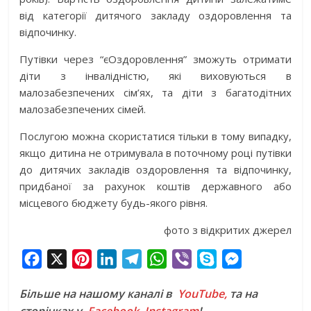
від категорії дитячого закладу оздоровлення та
відпочинку.
Путівки через “єОздоровлення” зможуть отримати
діти з інвалідністю, які виховуються в
малозабезпечених сім’ях, та діти з багатодітних
малозабезпечених сімей.
Послугою можна скористатися тільки в тому випадку,
якщо дитина не отримувала в поточному році путівки
до дитячих закладів оздоровлення та відпочинку,
придбаної за рахунок коштів державного або
місцевого бюджету будь-якого рівня.
фото з відкритих джерел
F
X
P
L
T
W
V
S
M
a
i
i
e
h
i
k
e
Більше на нашому каналі в
YouTube,
та на
c
n
n
l
a
b
y
s
сторінках у
Facebook
,
Instagram
!