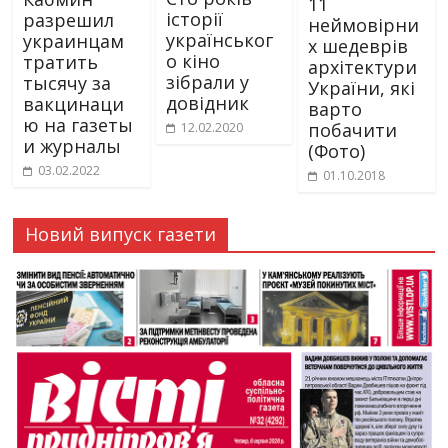
11
історії
разрешил
неймовірни
українськог
украинцам
х шедеврів
о кіно
тратить
архітектури
зібрали у
тысячу за
України, які
довідник
вакцинаци
варто
ю на газеты
побачити
12.02.2020
и журналы
(Фото)
03.02.2022
01.10.2018
Новий випуск газети