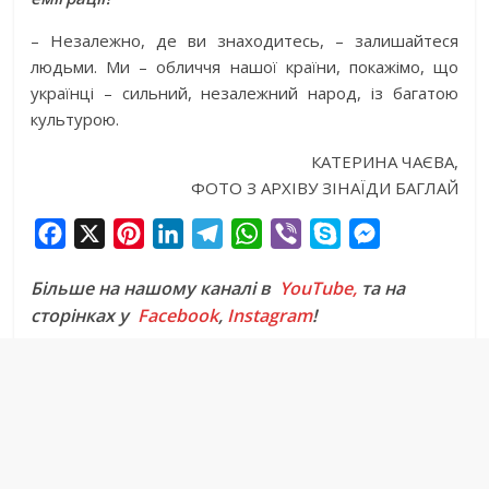
– Незалежно, де ви знаходитесь, – залишайтеся
людьми. Ми – обличчя нашої країни, покажімо, що
українці – сильний, незалежний народ, із багатою
культурою.
КАТЕРИНА ЧАЄВА,
ФОТО З АРХІВУ ЗІНАЇДИ БАГЛАЙ
F
X
P
L
T
W
V
S
M
a
i
i
e
h
i
k
e
Більше на нашому каналі в
YouTube,
та на
c
n
n
l
a
b
y
s
сторінках у
Facebook
,
Instagram
!
e
t
k
e
t
e
p
s
b
e
e
g
s
r
e
e
o
r
d
r
A
n
o
e
I
a
p
g
k
s
n
m
p
e
t
r