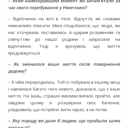
– Який найяск­равіший момент ви запам’ятали за
час свого пере­бування у Німеччині?
– Відпочинок на яхті в Чехії. Відчуття, які словами
неможливо описати. Мені сподобалося, що люди, які
нас оточували, поставились зі щирим розумінням та
співчуттям до нашої родини і запросили на
відпочинок. Тоді я зрозуміла, що життя
продовжується.
– Як змінилося ваше життя після повернення
додому?
– Я ніби пере­родилась. Тобто побувала в іншому місці
і навчилася багато чого нового, дізналася, що є інше
життя. На жаль, страшні виклики випало пройти, але
завдяки цьому я розширила своє бачення,
усвідомила, що потрібно жити зараз, а не потім.
– Яку пораду ви дали б людям, що пройшли шлях
еміграції?