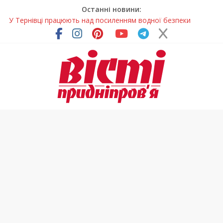
Останні новини:
У Тернівці працюють над посиленням водної безпеки
громади
На Дніпропетровщині різко зросла кількість пожеж в
екосистемах
У Самарі провели незвичайний майстер-клас
Світлові рішення майстрів із Дніпра визнали найкращими в
Україні
Засинання після півночі може негативно впливати на
здоров’я