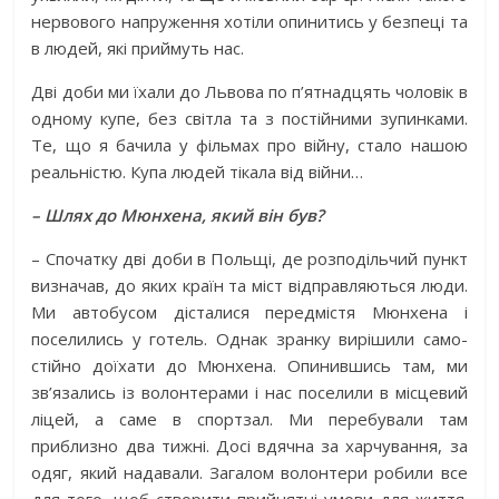
нервового напруження хотіли опинитись у безпеці та
в людей, які приймуть нас.
Дві доби ми їхали до Львова по п’ятнадцять чоловік в
одному купе, без світла та з постійними зупинками.
Те, що я бачила у фільмах про війну, стало нашою
реальністю. Купа людей тікала від війни…
– Шлях до Мюнхена, який він був?
– Спочатку дві доби в Польщі, де розподільчий пункт
визначав, до яких країн та міст відправляються люди.
Ми автобусом дісталися передмістя Мюнхена і
поселились у готель. Однак зранку вирішили само­
стійно доїхати до Мюнхена. Опинившись там, ми
зв’язались із волонтерами і нас поселили в місцевий
ліцей, а саме в спортзал. Ми перебували там
приблизно два тижні. Досі вдячна за харчування, за
одяг, який надавали. Загалом волонтери робили все