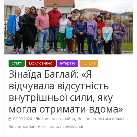
Cтаттi
Ексклюзивно
Інтерв'ю
РЕГІОН
Зінаїда Баглай: «Я
відчувала відсутність
внутрішньої сили, яку
могла отримати вдома»
,
,
,
02.09.2024
Апостолове
війна
Дніпропетровська область
,
,
Зінаїда Баглай
Німеччина
переселенці