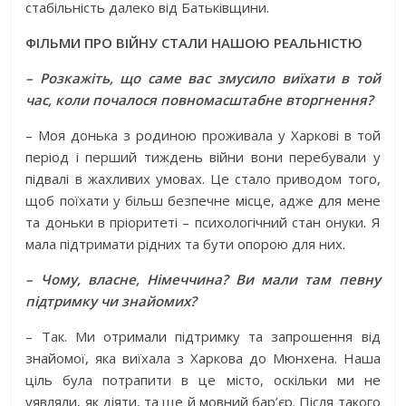
стабільність далеко від Батьківщини.
ФІЛЬМИ ПРО ВІЙНУ СТАЛИ НАШОЮ ­РЕАЛЬНІСТЮ
– Розкажіть, що саме вас змусило виїхати в той
час, коли почалося повномасштабне вторгнення?
– Моя донька з родиною проживала у Харкові в той
період і перший тиждень війни вони пере­бували у
підвалі в жахливих умовах. Це стало приводом того,
щоб поїхати у більш безпечне місце, адже для мене
та доньки в пріоритеті – психологічний стан онуки. Я
мала підтримати рідних та бути опорою для них.
– Чому, власне, Німеччина? Ви мали там певну
підтримку чи знайомих?
– Так. Ми отримали підтримку та запрошення від
знайо­мої, яка виїхала з Харкова до Мюнхена. Наша
ціль була потрапити в це міс­то, оскільки ми не
уявляли, як діяти, та ще й мовний бар’єр. Після такого