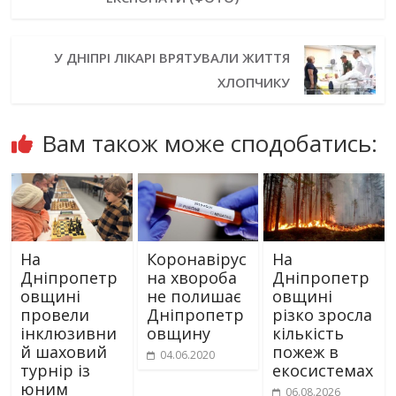
У ДНІПРІ ЛІКАРІ ВРЯТУВАЛИ ЖИТТЯ
ХЛОПЧИКУ
Вам також може сподобатись:
На
Коронавірус
На
Дніпропетр
на хвороба
Дніпропетр
овщині
не полишає
овщині
провели
Дніпропетр
різко зросла
інклюзивни
овщину
кількість
й шаховий
пожеж в
04.06.2020
турнір із
екосистемах
юним
06.08.2026