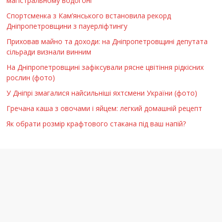
магістральному водогоні
Спортсменка з Кам’янського встановила рекорд
Дніпропетровщини з пауерліфтингу
Приховав майно та доходи: на Дніпропетровщині депутата
сільради визнали винним
На Дніпропетровщині зафіксували рясне цвітіння рідкісних
рослин (фото)
У Дніпрі змагалися найсильніші яхтсмени України (фото)
Гречана каша з овочами і яйцем: легкий домашній рецепт
Як обрати розмір крафтового стакана під ваш напій?