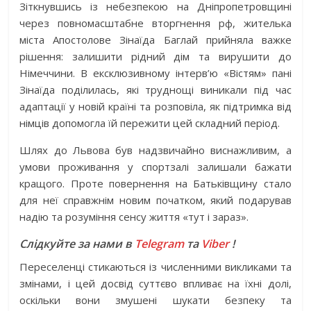
Зіткнувшись із небезпекою на Дніпропетровщині
через повномасштабне вторгнення рф, жителька
міста Апостолове Зінаїда Баглай прийняла важке
рішення: залишити рідний дім та вирушити до
Німеччини. В ексклюзивному інтерв’ю «Вістям» пані
Зінаїда поділилась, які труднощі виникали під час
адаптації у новій країні та розповіла, як підтримка від
німців допомогла їй пережити цей складний період.
Шлях до Львова був надзвичайно виснажливим, а
умови проживання у спортзалі залишали бажати
кращого. Проте повернення на Батьківщину стало
для неї справжнім новим початком, який подарував
надію та розуміння сенсу життя «тут і зараз».
Слідкуйте за нами в
Telegram
та
Viber
!
Переселенці стикаються із численними викликами та
змінами, і цей досвід суттєво впливає на їхні долі,
оскільки вони змушені шукати безпеку та