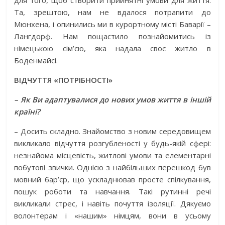
для того, щоб створити прийнятні умови для життя.
Та, зрештою, нам не вдалося потрапити до
Мюнхена, і опинились ми в курортному місті Баварії –
Лангдорф. Нам пощастило познайомитись із
німецькою сім’єю, яка надала своє житло в
Боденмайсі.
ВІДЧУТТЯ «ПОТРІБНОСТІ»
– Як Ви адаптувалися до нових умов життя в іншій
країні?
– Досить складно. Знайомство з новим середовищем
викликало відчуття розгуб­леності у будь-якій сфері:
незнайома місцевість, житлові умови та елементарні
побутові звички. Однією з найбільших перешкод був
мовний бар’єр, що ускладнював просте спілкування,
пошук роботи та навчання. Такі рутинні речі
викликали стрес, і навіть почуття ізоляції. Дякуємо
волонтерам і «нашим» німцям, вони в усьому