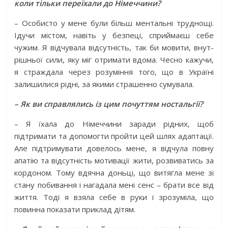
коли тільки переїхали до Німеччини?
– Особисто у мене були більш ментальні труднощі.
Ідучи містом, навіть у безпеці, сприймаєш себе
чужим. Я відчувала відсутність, так би мовити, внут­
рішньої сили, яку міг отримати вдома. Чесно кажучи,
я страждала через розуміння того, що в Україні
залишилися рідні, за якими страшенно сумувала.
– Як ви справлялись із цим почуттям ностальгії?
– Я їхала до Німеччини заради рідних, щоб
підтримати та допомогти пройти цей шлях адаптації.
Але підтримувати довелось мене, я відчула повну
апатію та відсутність мотивації жити, розвиватись за
кордоном. Тому вдячна доньці, що витягла мене зі
стану побивання і нагадала мені сенс – брати все від
життя. Тоді я взяла себе в руки і зрозуміла, що
повинна показати приклад дітям.