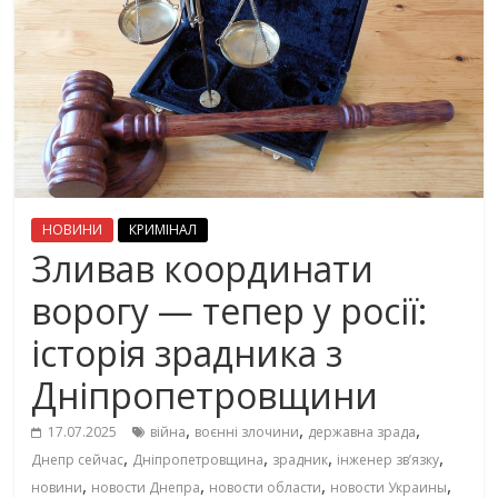
НОВИНИ
КРИМІНАЛ
Зливав координати
ворогу — тепер у росії:
історія зрадника з
Дніпропетровщини
,
,
,
17.07.2025
війна
воєнні злочини
державна зрада
,
,
,
,
Днепр сейчас
Дніпропетровщина
зрадник
інженер зв’язку
,
,
,
,
новини
новости Днепра
новости области
новости Украины