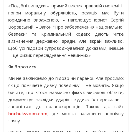
«Подібні випадки –
прямий виклик правовій системі. І,
попри моральну обурливість, реакція має бути
юридично виваженою, – наголошує юрист Сергій
Воровський. – Закон “Про забезпечення національної
безпеки” та Кримінальний кодекс дають чітке
визначення державної зради. Але вкрай важливо,
щоб усі підозри супроводжувалися доказами, інакше
–
це ризик переслідування невинних».
Як боротися
Ми не закликаємо до підозр чи параної. Але просимо:
якщо помічаєте дивну поведінку – не мовчіть. Якщо
бачите, що хтось навмисно фіксує військові об’єкти,
документує наслідки ударів і кудись їх пересилає –
зверніться до правоохоронців. Також діє сайт
hochuksvoim.com
, де можна залишити анонімну
заяву.