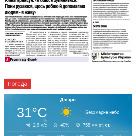
Погода
Дніпро
31°C
Безхмарне небо
2.6 м/с
40%
758
мм рт. ст.