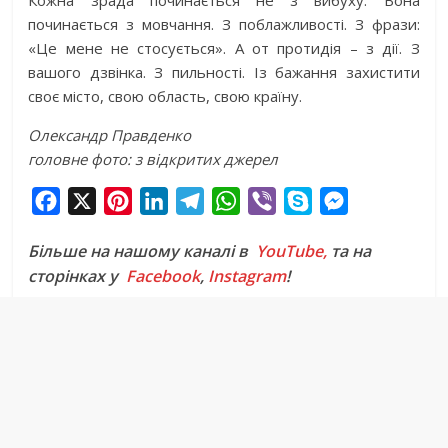
Кожна зрада починається не з вибуху. Вона
починається з мовчання. З поблажливості. З фрази:
«Це мене не стосується». А от протидія – з дії. З
вашого дзвінка. З пильності. Із бажання захистити
своє місто, свою область, свою країну.
Олександр Правденко
головне фото: з відкритих джерел
F
X
P
L
T
W
V
S
M
a
i
i
e
h
i
k
e
Більше на нашому каналі в
YouTube,
та на
c
n
n
l
a
b
y
s
сторінках у
Facebook
,
Instagram
!
e
t
k
e
t
e
p
s
b
e
e
g
s
r
e
e
o
r
d
r
A
n
o
e
I
a
p
g
k
s
n
m
p
e
t
r