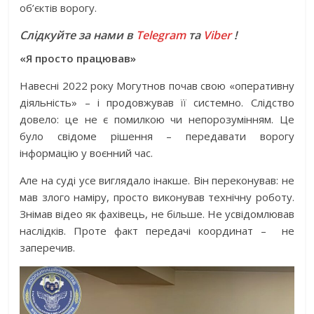
об’єктів ворогу.
Слідкуйте за нами в
Telegram
та
Viber
!
«Я просто працював»
Навесні 2022 року Могутнов почав свою «оперативну
діяльність» – і продовжував її системно. Слідство
довело: це не є помилкою чи непорозумінням. Це
було свідоме рішення – передавати ворогу
інформацію у воєнний час.
Але на суді усе виглядало інакше. Він переконував: не
мав злого наміру, просто виконував технічну роботу.
Знімав відео як фахівець, не більше. Не усвідомлював
наслідків. Проте факт передачі координат –
не
заперечив.