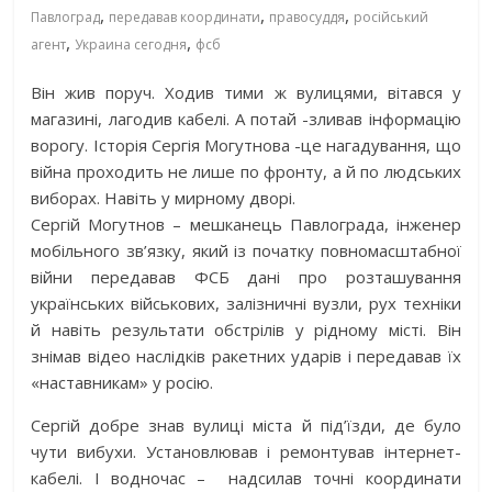
,
,
,
Павлоград
передавав координати
правосуддя
російський
,
,
агент
Украина сегодня
фсб
Він жив поруч. Ходив тими ж вулицями, вітався у
магазині, лагодив кабелі. А потай -зливав інформацію
ворогу. Історія Сергія Могутнова -це нагадування, що
війна проходить не лише по фронту, а й по людських
виборах. Навіть у мирному дворі.
Сергій Могутнов – мешканець Павлограда, інженер
мобільного зв’язку, який із початку повномасштабної
війни передавав ФСБ дані про розташування
українських військових, залізничні вузли, рух техніки
й навіть результати обстрілів у рідному місті. Він
знімав відео наслідків ракетних ударів і передавав їх
«наставникам» у росію.
Сергій добре знав вулиці міста й під’їзди, де було
чути вибухи. Установлював і ремонтував інтернет-
кабелі. І водночас –
надсилав точні координати