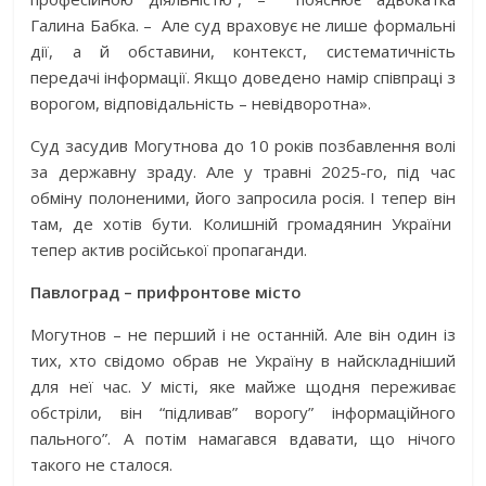
Галина Бабка. –
Але суд враховує не лише формальні
дії, а й обставини, контекст, систематичність
передачі інформації. Якщо доведено намір співпраці з
ворогом, відповідальність – невідворотна».
Суд засудив Могутнова до 10 років позбавлення волі
за державну зраду. Але у травні 2025-го, під час
обміну полоненими, його запросила росія. І тепер він
там, де хотів бути. Колишній громадянин України
тепер актив російської пропаганди.
Павлоград – прифронтове місто
Могутнов – не перший і не останній. Але він один із
тих, хто свідомо обрав не Україну в найскладніший
для неї час. У місті, яке майже щодня переживає
обстріли, він “підливав” ворогу” інформаційного
пального”. А потім намагався вдавати, що нічого
такого не сталося.