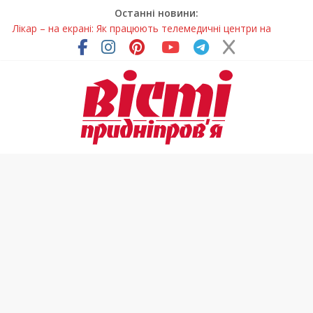
Останні новини:
Лікар – на екрані: Як працюють телемедичні центри на
Дніпропетровщині
У Дніпрі триває масштабна підготовка до опалювального
сезону
Пошуки тривають: на Дніпропетровщині досліджують місце
розташування легендарного монастиря (Фото)
Ветерани Дніпропетровщини отримують шанс на власне
житло
Говорити про воду без паніки: чому важлива правильна
комунікація