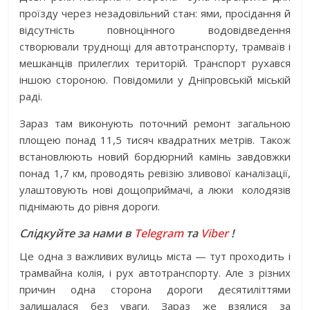
проїзду через незадовільний стан: ями, просідання й
відсутність повноцінного водовідведення
створювали труднощі для автотранспорту, трамваїв і
мешканців прилеглих територій. Транспорт рухався
іншою стороною. Повідомили у Дніпровській міській
раді.
Зараз там виконують поточний ремонт загальною
площею понад 11,5 тисяч квадратних метрів. Також
встановлюють новий бордюрний камінь завдовжки
понад 1,7 км, проводять ревізію зливової каналізації,
улаштовують нові дощоприймачі, а люки колодязів
піднімають до рівня дороги.
Слідкуйте за нами в
Telegram
та
Viber
!
Це одна з важливих вулиць міста — тут проходить і
трамвайна колія, і рух автотранспорту. Але з різних
причин одна сторона дороги десятиліттями
залишалася без уваги. Зараз же взялися за