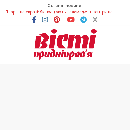
Останні новини:
Лікар – на екрані: Як працюють телемедичні центри на
Дніпропетровщині
У Дніпрі триває масштабна підготовка до опалювального
сезону
Пошуки тривають: на Дніпропетровщині досліджують місце
розташування легендарного монастиря (Фото)
Ветерани Дніпропетровщини отримують шанс на власне
житло
Говорити про воду без паніки: чому важлива правильна
комунікація