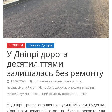
НОВИНИ
Новини Дніпра
У Дніпрі дорога
десятиліттями
залишалась без ремонту
,
,
17.07.2025
бордюрний камінь
десятиліття
,
,
незадовільний стан
Непроїзна дорога
оновлення вулиці
,
,
,
Миколи Руденка
поточний ремонт
просідання
ями
У Дніпрі триває оновлення вулиці Миколи Руденка.
Довгі роки непарна її сторона була перекрита для