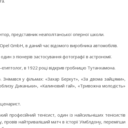
ra.
зитор, представник неаполітанської оперної школи.
Opel GmbH, в даний час відомого виробника автомобілів.
один з піонерів застосування фотографії в астрономії.
-єгиптолог, в 1922 році відкрив гробницю Тутанхамона.
 Знімався у фільмах: «Захар Беркут», «За двома зайцями»,
поблизу Диканьки», «Калиновий гай», «Тривожна молодість»
сценарист.
кий професійний тенісист, один із найсильніших тенісистів
оку, провів найтриваліший матч в історії Уїмблдону, перемігши