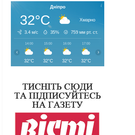
Дніпро
32°C
Хмарно
3.4 м/с
35%
759
мм рт. ст.
14:00
15:00
16:00
17:00
18:00
19:00
‹
›
32°C
32°C
32°C
32°C
31°C
31°C