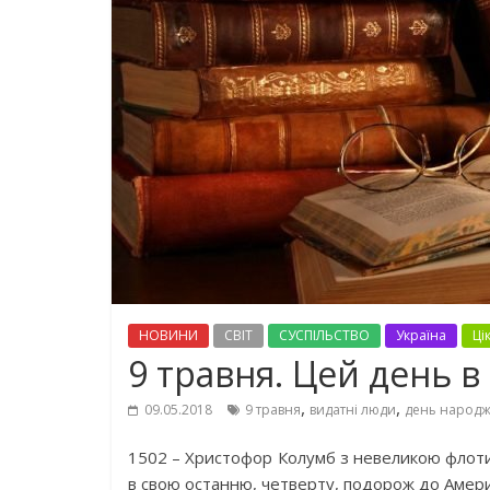
НОВИНИ
СВІТ
СУСПІЛЬСТВО
Україна
Ці
9 травня. Цей день в 
,
,
09.05.2018
9 травня
видатні люди
день народ
1502 – Христофор Колумб з невеликою флотилі
в свою останню, четверту, подорож до Амери