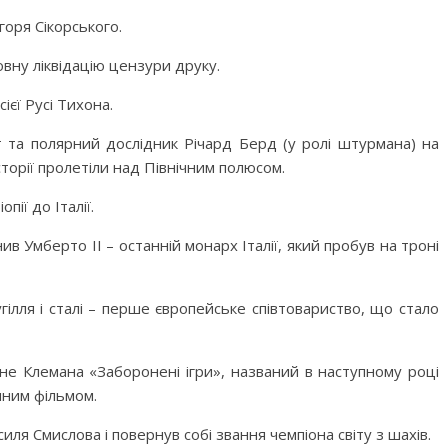
горя Сікорського.
овну ліквідацію цензури друку.
ієї Русі Тихона.
 та полярний дослідник Річард Берд (у ролі штурмана) на
сторії пролетіли над Північним полюсом.
пії до Італії.
інив Умберто ІІ – останній монарх Італії, який пробув на троні
ілля і сталі – перше європейське співтовариство, що стало
не Клемана «Заборонені ігри», названий в наступному році
мним фільмом.
ля Смислова і повернув собі звання чемпіона світу з шахів.