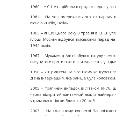
1960 – У США надійшли в продаж перші у світі
1964 – На чолі американського хіт-параду 
піснею «Hello, Dolly».
1965 – лише цього року 9 травня в СРСР уп
площі Москви відбувся військовий парад на 
1945 років.
1967 – Мухаммед Алі позбувся титулу чемпіо
висунутого проти нього звинувачення у відмо
1998 – У Бірмінгемі на пісенному конкурсі 
Дана Інтернешнл, яка раніше була чоловіком.
2003 – трагічний випадок із літаком Іл-76, 
через відкритий вантажний люк із лайнера н
утрималися тільки близько 20 осіб.
2003 – На головному конвеєрі Запорізьког