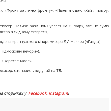
ьби.
г», «Фронт за лінією фронту», «Пізня ягода», «Хай я помру,
режисер. Чотири рази номінувався на «Оскар», але не зумів
тво в східному експресі»).
 вдова французького кінорежисера Луї Маллея («Ганді»).
Підмосковні вечори»).
пи «Depeche Mode».
ежисер, сценарист, ведучий на ТБ.
M
на сторінках у
Facebook
,
Instagram
!