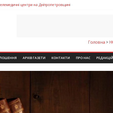
 телемедичні центри на Дніпропетровщині
готовка до опалювального сезону
ровщині досліджують місце розташування легендарного монасти
римують шанс на власне житло
чому важлива правильна комунікація
Головна
>
Н
ЛОШЕННЯ
АРХІВ ГАЗЕТИ
КОНТАКТИ
ПРО НАС
РЕДАКЦІ