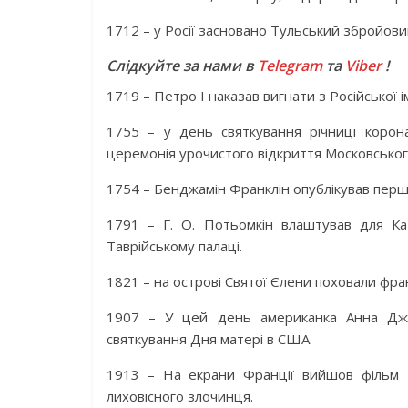
1712 – у Росії засновано Тульський збройови
Слідкуйте за нами в
Telegram
та
Viber
!
1719 – Петро I наказав вигнати з Російської і
1755 – у день святкування річниці корона
церемонія урочистого відкриття Московського
1754 – Бенджамін Франклін опублікував перш
1791 – Г. О. Потьомкін влаштував для Ка
Таврійському палаці.
1821 – на острові Святої Єлени поховали фр
1907 – У цей день американка Анна Джар
святкування Дня матері в США.
1913 – На екрани Франції вийшов фільм 
лиховісного злочинця.