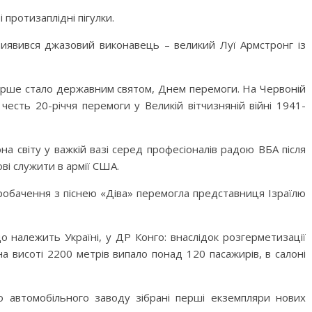
 протизаплідні пігулки.
виявився джазовий виконавець – великий Луї Армстронг із
ерше стало державним святом, Днем перемоги. На Червоній
честь 20-річчя перемоги у Великій вітчизняній війні 1941-
на світу у важкій вазі серед професіоналів радою ВБА після
ві служити в армії США.
Євробачення з піснею «Діва» перемогла представниця Ізраїлю
що належить Україні, у ДР Конго: внаслідок розгерметизації
а висоті 2200 метрів випало понад 120 пасажирів, в салоні
о автомобільного заводу зібрані перші екземпляри нових