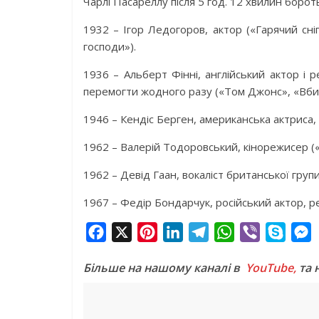
Чарлі Пасареллу після 5 год. 12 хвилин борот
1932 – Ігор Ледогоров, актор («Гарячий сні
господи»).
1936 – Альберт Фінні, англійський актор і 
перемогти жодного разу («Том Джонс», «Вбивс
1946 – Кендіс Берген, американська актриса,
1962 – Валерій Тодоровський, кінорежисер («
1962 – Девід Гаан, вокаліст британської гру
1967 – Федір Бондарчук, російський актор, р
F
X
P
L
T
W
V
S
a
i
i
e
h
i
k
e
Більше на нашому каналі в
YouTube,
та 
c
n
n
l
a
b
y
s
e
t
k
e
t
e
p
s
b
e
e
g
s
r
e
e