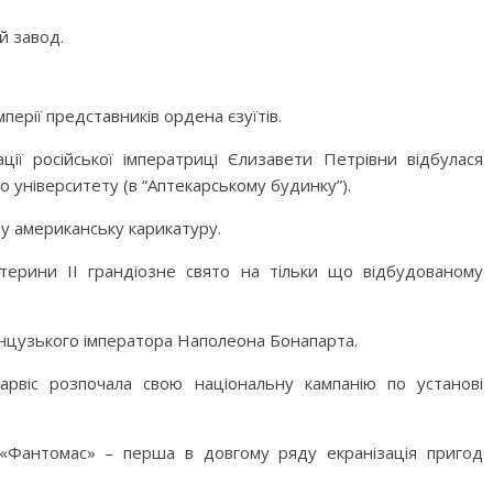
й завод.
мперії представників ордена єзуїтів.
ції російської імператриці Єлизавети Петрівни відбулася
 університету (в “Аптекарському будинку”).
у американську карикатуру.
терини II грандіозне свято на тільки що відбудованому
анцузького імператора Наполеона Бонапарта.
віс розпочала свою національну кампанію по установі
«Фантомас» – перша в довгому ряду екранізація пригод