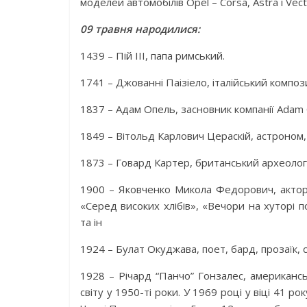
моделей автомобілів Opel – Corsa, Astra і Vect
09 травня народилися:
1439 – Пій III, папа римський.
1741 – Джованні Паізіело, італійський компо
1837 – Адам Опель, засновник компанії Adam 
1849 – Вітольд Карлович Цераскій, астроном, 
1873 – Говард Картер, британський археолог
1900 – Яковченко Микола Федорович, актор.
«Серед високих хлібів», «Вечори на хуторі 
та ін
1924 – Булат Окуджава, поет, бард, прозаїк, 
1928 – Річард “Панчо” Гонзалес, американсь
світу у 1950-ті роки. У 1969 році у віці 41 р