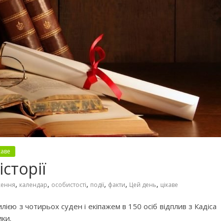
каве
історії
,
,
,
,
,
,
ження
календар
особистості
події
факти
Цей день
цікаве
єю з чотирьох суден і екіпажем в 150 осіб відплив з Кадіса
ки.