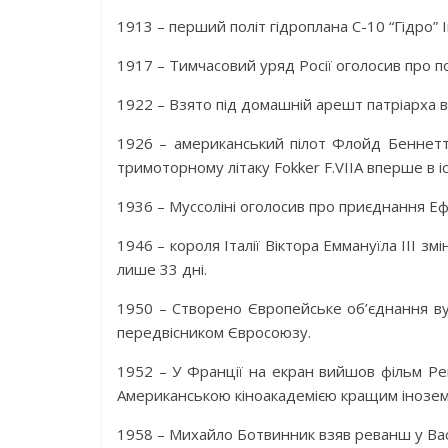
1913 – перший політ гідроплана С-10 “Гідро” І
1917 – Тимчасовий уряд Росії оголосив про п
1922 – Взято під домашній арешт патріарха вс
1926 – американський пілот Флойд Беннетт
тримоторному літаку Fokker F.VIIA вперше в і
1936 – Муссоліні оголосив про приєднання Ефіо
1946 – короля Італії Віктора Еммануїла ІІІ зм
лише 33 дні.
1950 – Створено Європейське об’єднання вуг
передвісником Євросоюзу.
1952 – У Франції на екран вийшов фільм Ре
Американською кіноакадемією кращим інозе
1958 – Михайло Ботвинник взяв реванш у Васи