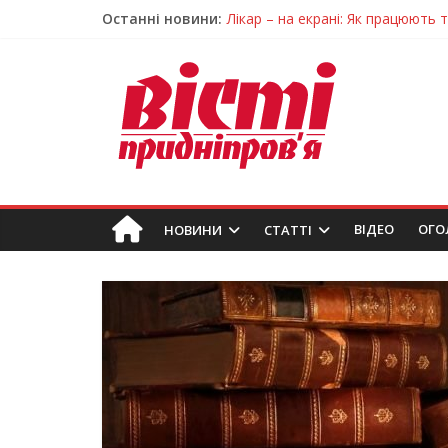
Останні новини:
Лікар – на екрані: Як працюють
У Дніпрі триває масштабна під
Пошуки тривають: на Дніпропет
Ветерани Дніпропетровщини от
Говорити про воду без паніки: 
ВIДЕО
ОГО
НОВИНИ
СТАТТІ