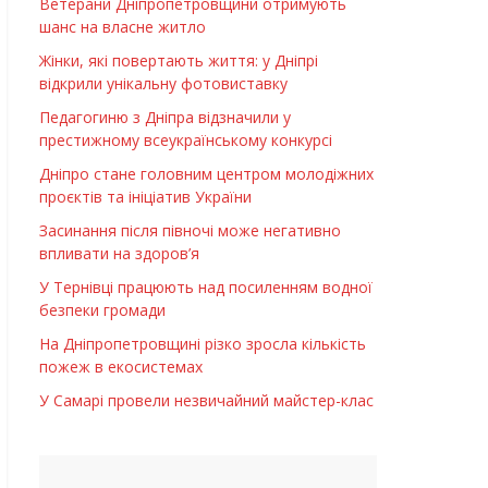
Ветерани Дніпропетровщини отримують
шанс на власне житло
Жінки, які повертають життя: у Дніпрі
відкрили унікальну фотовиставку
Педагогиню з Дніпра відзначили у
престижному всеукраїнському конкурсі
Дніпро стане головним центром молодіжних
проєктів та ініціатив України
Засинання після півночі може негативно
впливати на здоров’я
У Тернівці працюють над посиленням водної
безпеки громади
На Дніпропетровщині різко зросла кількість
пожеж в екосистемах
У Самарі провели незвичайний майстер-клас