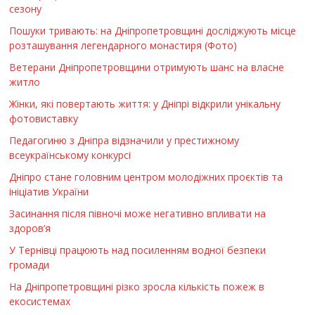
сезону
Пошуки тривають: на Дніпропетровщині досліджують місце
розташування легендарного монастиря (Фото)
Ветерани Дніпропетровщини отримують шанс на власне
житло
Жінки, які повертають життя: у Дніпрі відкрили унікальну
фотовиставку
Педагогиню з Дніпра відзначили у престижному
всеукраїнському конкурсі
Дніпро стане головним центром молодіжних проєктів та
ініціатив України
Засинання після півночі може негативно впливати на
здоров’я
У Тернівці працюють над посиленням водної безпеки
громади
На Дніпропетровщині різко зросла кількість пожеж в
екосистемах