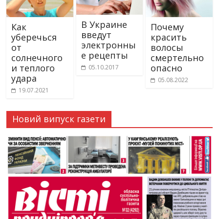
В Украине
Как
Почему
введут
уберечься
красить
электронны
от
волосы
е рецепты
солнечного
смертельно
и теплого
опасно
05.10.2017
удара
05.08.2022
19.07.2021
Новий випуск газети