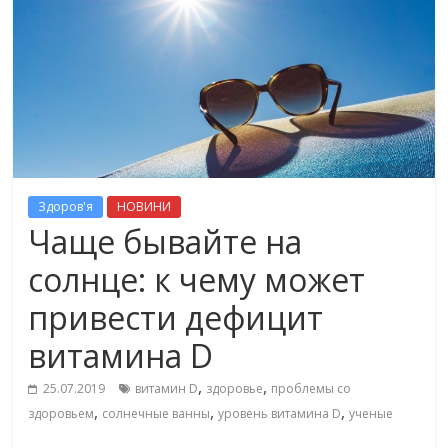
Здоров'я
НОВИНИ
Чаще бывайте на
солнце: к чему может
привести дефицит
витамина D
,
,
25.07.2019
витамин D
здоровье
проблемы со
,
,
,
здоровьем
солнечные ванны
уровень витамина D
ученые