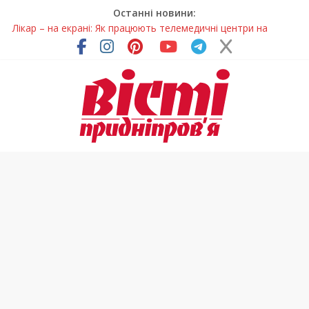
Останні новини:
Лікар – на екрані: Як працюють телемедичні центри на
Дніпропетровщині
У Дніпрі триває масштабна підготовка до опалювального
сезону
Пошуки тривають: на Дніпропетровщині досліджують місце
розташування легендарного монастиря (Фото)
Ветерани Дніпропетровщини отримують шанс на власне
житло
Говорити про воду без паніки: чому важлива правильна
комунікація