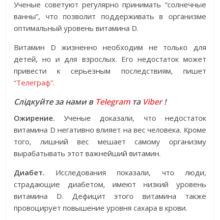
Ученые советуют регулярно принимать “солнечные
ванны”, что позволит поддерживать в организме
оптимальный уровень витамина D.
Витамин D жизненно необходим не только для
детей, но и для взрослых. Его недостаток может
привести к серьезным последствиям, пишет
“Телеграф”
.
Слідкуйте за нами в
Telegram
та
Viber
!
Ожирение.
Ученые доказали, что недостаток
витамина D негативно влияет на вес человека. Кроме
того, лишний вес мешает самому организму
вырабатывать этот важнейший витамин.
Диабет.
Исследования показали, что люди,
страдающие диабетом, имеют низкий уровень
витамина D. Дефицит этого витамина также
провоцирует повышение уровня сахара в крови.