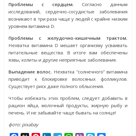
Проблемы с сердцем.
Согласно данным
исследований, сердечно-сосудистые заболевания
возникают в три раза чаще у людей с крайне низким
уровнем витамина D.
Проблемы с желудочно-кишечным трактом.
Нехватка витамина D мешает организму усваивать
питательные вещества. В итоге вам обеспечены
язвы, колиты и другие неприятные заболевания.
Выпадение волос.
Нехватка “солнечного” витамина
приводит к блокировке волосяных фолликулов.
Существует риск даже полного облысения.
Чтобы избежать этих проблем, следует добавить в
рацион яйца, молочный продукты, жирную рыбу и
печень. И не забывайте чаще бывать на солнце!
фото: pixabay