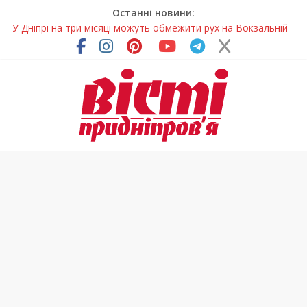
Останні новини:
У Дніпрі на три місяці можуть обмежити рух на Вокзальній
площі
Письменниця з Покрова продовжує підкорювати українські
та міжнародні творчі вершини
У Дніпрі повністю оновили один із найзавантаженіших
трамвайних переїздів
Педагоги Дніпропетровщини увійшли до числа найкращих
учителів України
Петриківський розпис у всій красі: нова виставка відкрилася
на Дніпропетровщині