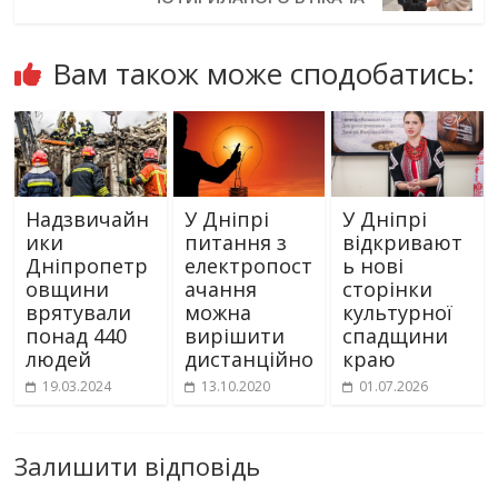
Вам також може сподобатись:
Надзвичайн
У Дніпрі
У Дніпрі
ики
питання з
відкривают
Дніпропетр
електропост
ь нові
овщини
ачання
сторінки
врятували
можна
культурної
понад 440
вирішити
спадщини
людей
дистанційно
краю
19.03.2024
13.10.2020
01.07.2026
Залишити відповідь