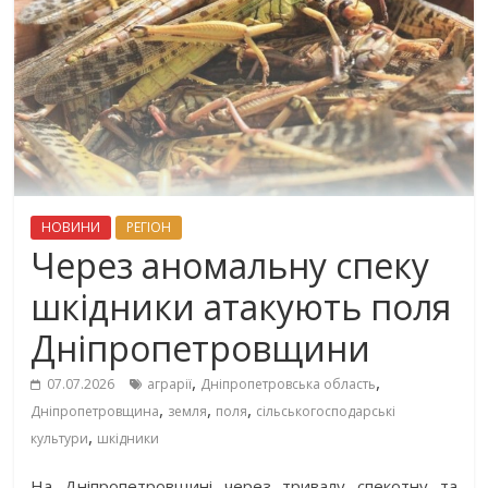
НОВИНИ
РЕГІОН
Через аномальну спеку
шкідники атакують поля
Дніпропетровщини
,
,
07.07.2026
аграрії
Дніпропетровська область
,
,
,
Дніпропетровщина
земля
поля
сільськогосподарські
,
культури
шкідники
На Дніпропетровщині через тривалу спекотну та