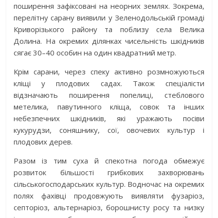
поширення зафіксовані на неорних землях. Зокрема,
перелітну сарану виявили у Зеленодольській громаді
Криворізького району та поблизу села Велика
Долина. На окремих ділянках чисельність шкідників
сягає 30–40 особин на один квадратний метр.
Крім сарани, через спеку активно розмножуються
кліщі у плодових садах. Також спеціалісти
відзначають поширення попелиці, стеблового
метелика, павутинного кліща, совок та інших
небезпечних шкідників, які уражають посіви
кукурудзи, соняшнику, сої, овочевих культур і
плодових дерев.
Разом із тим суха й спекотна погода обмежує
розвиток більшості грибкових захворювань
сільськогосподарських культур. Водночас на окремих
полях фахівці продовжують виявляти фузаріоз,
септоріоз, альтернаріоз, борошнисту росу та низку