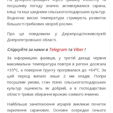
посушливу погоду значно активізувалися сарана,
кліщі та інші шкідники сільськогосподарських культур.
Водночас високі температури стримують розвиток
більшості грибкових хвороб рослин.
Про це повідомили у Держпродспоживслужбі
Дніпропетровської області.
Слідкуйте за нами в
Telegram
та
Viber
!
За інформацією фахівців, у третій декаді червня
максимальна температура повітря в регіоні досягала
+35°C, а поверхня ґрунту прогрівалася до +64°C. За
цей період випало лише 2 мм опадів. Попри
посушливі умови, стан пізніх сільськогосподарських
культур оцінюють як добрий, а в господарствах
області триває збирання врожаю озимого ячменю.
Найбільше занепокоєння аграріїв викликає початок
окрилення саранових. Основні осередки їхнього