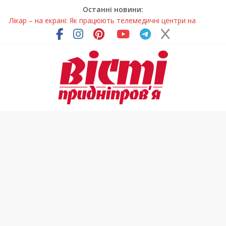
Останні новини:
Лікар – на екрані: Як працюють телемедичні центри на
Дніпропетровщині
У Дніпрі триває масштабна підготовка до опалювального
сезону
Пошуки тривають: на Дніпропетровщині досліджують місце
розташування легендарного монастиря (Фото)
Ветерани Дніпропетровщини отримують шанс на власне
житло
Говорити про воду без паніки: чому важлива правильна
комунікація