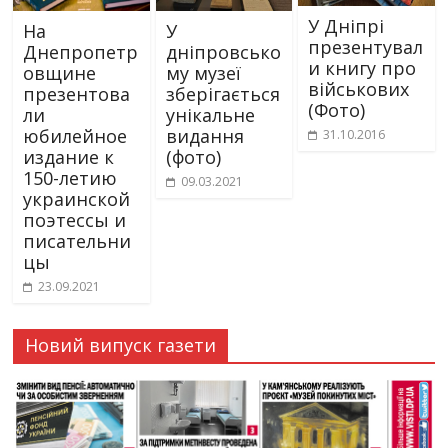
У Дніпрі
На
У
презентувал
Днепропетр
дніпровсько
и книгу про
овщине
му музеї
військових
презентова
зберігається
(Фото)
ли
унікальне
юбилейное
видання
31.10.2016
издание к
(фото)
150-летию
09.03.2021
украинской
поэтессы и
писательни
цы
23.09.2021
Новий випуск газети