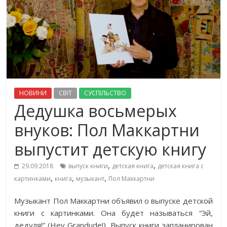
НОВИНИ
СВІТ
СУСПІЛЬСТВО
Дедушка восьмерых
внуков: Пол Маккартни
выпустит детскую книгу
,
,
29.09.2018
выпуск книги
детская книга
детская книга с
,
,
,
картинками
книга
музыкант
Пол Маккартни
Музыкант Пол Маккартни объявил о выпуске детской
книги c картинками. Она будет называться “Эй,
дедуля!” (Hey Grandude!). Выпуск книги запланирован