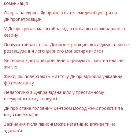
комунікація
Лікар – на екрані: Як працюють телемедичні центри на
Дніпропетровщині
У Дніпрі триває масштабна підготовка до опалювального
сезону
Пошуки тривають: на Дніпропетровщині досліджують місце
розташування легендарного монастиря (Фото)
Ветерани Дніпропетровщини отримують шанс на власне
житло
Жінки, які повертають життя: у Дніпрі відкрили унікальну
фотовиставку
Педагогиню з Дніпра відзначили у престижному
всеукраїнському конкурсі
Дніпро стане головним центром молодіжних проєктів та
ініціатив України
Засинання після півночі може негативно впливати на
здоров’я