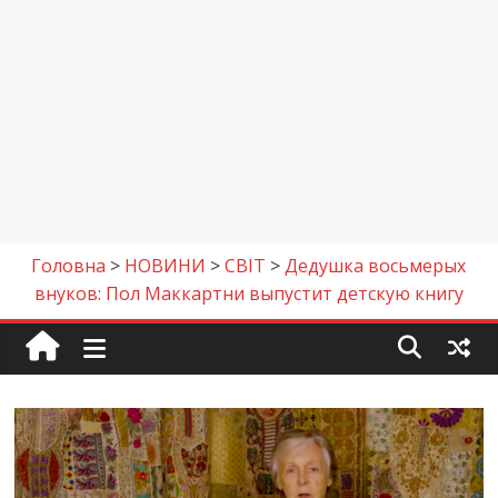
Головна
>
НОВИНИ
>
СВІТ
>
Дедушка восьмерых
внуков: Пол Маккартни выпустит детскую книгу