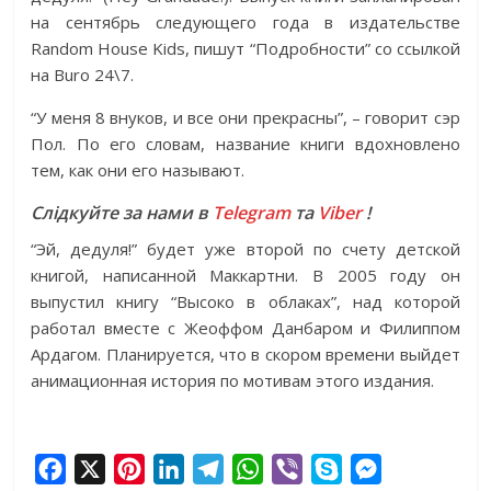
на сентябрь следующего года в издательстве
Random House Kids, пишут “Подробности” со ссылкой
на Buro 24\7.
“У меня 8 внуков, и все они прекрасны”, – говорит сэр
Пол. По его словам, название книги вдохновлено
тем, как они его называют.
Слідкуйте за нами в
Telegram
та
Viber
!
“Эй, дедуля!” будет уже второй по счету детской
книгой, написанной Маккартни. В 2005 году он
выпустил книгу “Высоко в облаках”, над которой
работал вместе с Жеоффом Данбаром и Филиппом
Ардагом. Планируется, что в скором времени выйдет
анимационная история по мотивам этого издания.
F
X
P
L
T
W
V
S
M