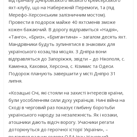
від причалу Дніпровського міського крейсерського
яхт-клубу, що на Набережній Перемоги, 1а (під
Мерефо-Херсонським залізничним мостом).
Провести в подорож майже 40 яхтсменів зможе
кожен бажаючий. В дорогу відправиться «Надія»,
«Танго», «Бриз», «Бригантина» – загалом десять яхт.
Мандрівники будуть зупинятися в знакових для
українського козацтва місцях. З Дніпра вони
відправляться до Запоріжжя, звідти – до Нікополя, с.
Каменка, Каховки, Херсона, с. Кізимис та Одеси.
Подорож планують завершити у місті Дніпро 31
липня.
«Козацькі Січі, які стояли на захисті інтересів країни,
були уособленням сили духу українців. Нині війна на
Сході в черговий раз показує глибину боротьби
українського народу за незалежність. Як і козаки,
атошники дають відсіч ворогу. Учасники регати
доторкнуться до героїчної історії України», –
поділився радник голови ОДА Іван Начовний.