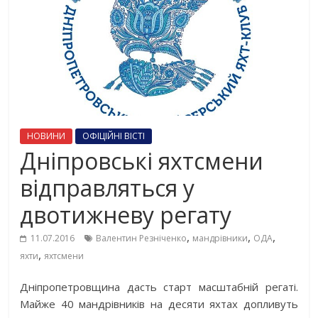
НОВИНИ
ОФІЦІЙНІ ВІСТІ
Дніпровські яхтсмени
відправляться у
двотижневу регату
,
,
,
11.07.2016
Валентин Резніченко
мандрівники
ОДА
,
яхти
яхтсмени
Дніпропетровщина дасть старт масштабній регаті.
Майже 40 мандрівників на десяти яхтах допливуть