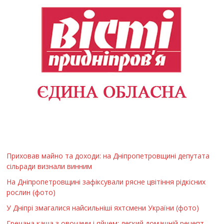
Приховав майно та доходи: на Дніпропетровщині депутата
сільради визнали винним
На Дніпропетровщині зафіксували рясне цвітіння рідкісних
рослин (фото)
У Дніпрі змагалися найсильніші яхтсмени України (фото)
Гречана каша з овочами і яйцем: легкий домашній рецепт