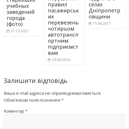
правил
селах
учебных
пасажирськ
Дніпропетр
заведений
их
овщини
города
перевезень
(фото)
15.06.2017
чотирьом
21.12.2021
автотрансп
ортним
підприємст
вам
29.04.2016
Залишити відповідь
Ваша e-mail адреса не оприлюднюватиметься.
Обов’язкові поля позначені
*
Коментар
*