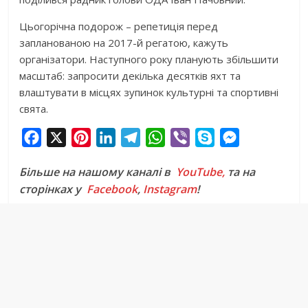
Цьогорічна подорож – репетиція перед
запланованою на 2017-й регатою, кажуть
організатори. Наступного року планують збільшити
масштаб: запросити декілька десятків яхт та
влаштувати в місцях зупинок культурні та спортивні
свята.
F
X
P
L
T
W
V
S
M
a
i
i
e
h
i
k
e
Більше на нашому каналі в
YouTube,
та на
c
n
n
l
a
b
y
s
сторінках у
Facebook
,
Instagram
!
e
t
k
e
t
e
p
s
b
e
e
g
s
r
e
e
o
r
d
r
A
n
o
e
I
a
p
g
k
s
n
m
p
e
t
r