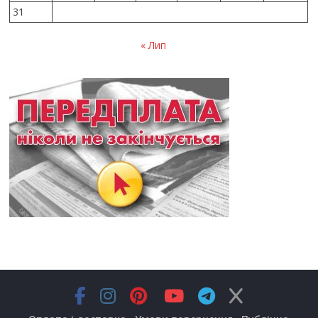
31
« Лип