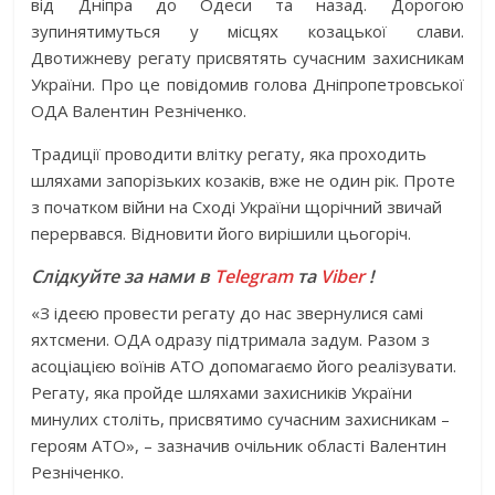
від Дніпра до Одеси та назад. Дорогою
зупинятимуться у місцях козацької слави.
Двотижневу регату присвятять сучасним захисникам
України. Про це повідомив голова Дніпропетровської
ОДА Валентин Резніченко.
Традиції проводити влітку регату, яка проходить
шляхами запорізьких козаків, вже не один рік. Проте
з початком війни на Сході України щорічний звичай
перервався. Відновити його вирішили цьогоріч.
Слідкуйте за нами в
Telegram
та
Viber
!
«З ідеєю провести регату до нас звернулися самі
яхтсмени. ОДА одразу підтримала задум. Разом з
асоціацією воїнів АТО допомагаємо його реалізувати.
Регату, яка пройде шляхами захисників України
минулих століть, присвятимо сучасним захисникам –
героям АТО», – зазначив очільник області Валентин
Резніченко.