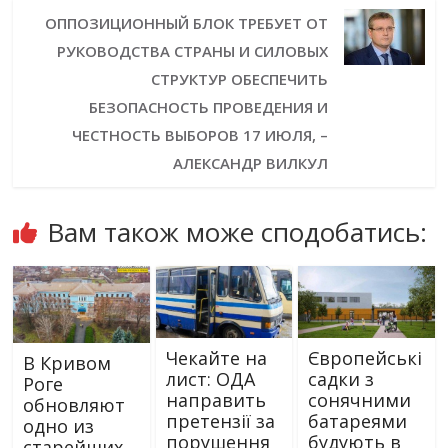
ОППОЗИЦИОННЫЙ БЛОК ТРЕБУЕТ ОТ
РУКОВОДСТВА СТРАНЫ И СИЛОВЫХ
СТРУКТУР ОБЕСПЕЧИТЬ
БЕЗОПАСНОСТЬ ПРОВЕДЕНИЯ И
ЧЕСТНОСТЬ ВЫБОРОВ 17 ИЮЛЯ, –
АЛЕКСАНДР ВИЛКУЛ
Вам також може сподобатись:
Чекайте на
Європейські
В Кривом
лист: ОДА
садки з
Роге
направить
сонячними
обновляют
претензії за
батареями
одно из
порушення
будують в
старейших