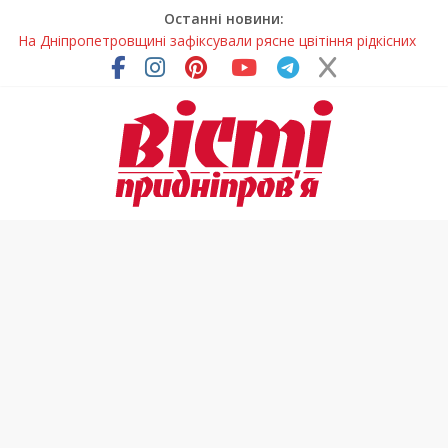
Останні новини:
На Дніпропетровщині зафіксували рясне цвітіння рідкісних
рослин (фото)
У Дніпрі змагалися найсильніші яхтсмени України (фото)
Гречана каша з овочами і яйцем: легкий домашній рецепт
Як обрати розмір крафтового стакана під ваш напій?
Приховав майно та доходи: на Дніпропетровщині депутата
сільради визнали винним