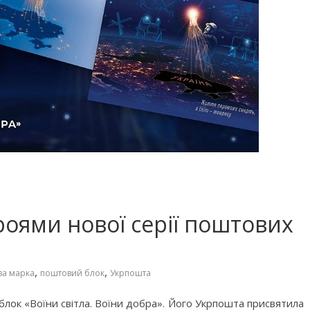
оями нової серії поштових
,
,
ва марка
поштовий блок
Укрпошта
 блок «Воїни світла. Воїни добра». Його Укрпошта присвятила