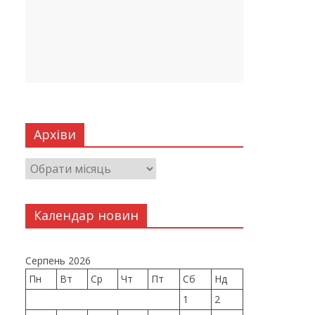
Архіви
Календар новин
Серпень 2026
Пн
Вт
Ср
Чт
Пт
Сб
Нд
1
2