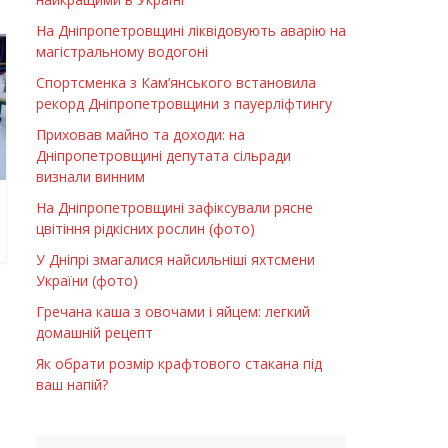
На Дніпропетровщині ліквідовують аварію на
магістральному водогоні
Спортсменка з Кам’янського встановила
рекорд Дніпропетровщини з пауерліфтингу
Приховав майно та доходи: на
Дніпропетровщині депутата сільради
визнали винним
На Дніпропетровщині зафіксували рясне
цвітіння рідкісних рослин (фото)
У Дніпрі змагалися найсильніші яхтсмени
України (фото)
Гречана каша з овочами і яйцем: легкий
домашній рецепт
Як обрати розмір крафтового стакана під
ваш напій?