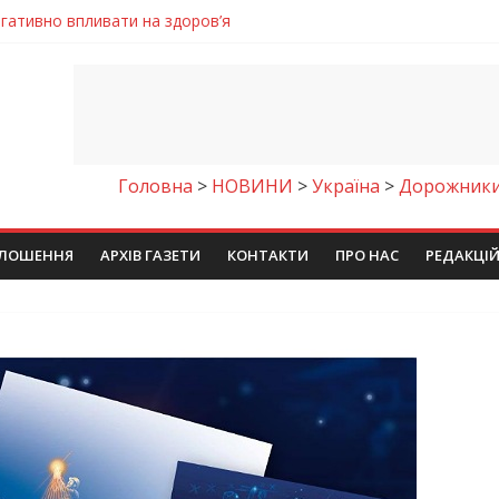
енням водної безпеки громади
ла кількість пожеж в екосистемах
майстер-клас
іпра визнали найкращими в Україні
егативно впливати на здоров’я
Головна
>
НОВИНИ
>
Україна
>
Дорожники 
ЛОШЕННЯ
АРХІВ ГАЗЕТИ
КОНТАКТИ
ПРО НАС
РЕДАКЦІ