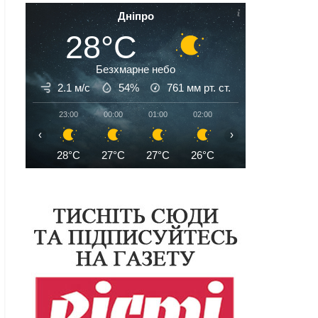
Дніпро
28°C
Безхмарне небо
2.1 м/с
54%
761
мм рт. ст.
23:00
00:00
01:00
02:00
03:00
04:00
‹
›
28°C
27°C
27°C
26°C
25°C
25°C