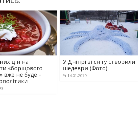
тись:
них цін на
У Дніпрі зі снігу створили
ти «борщового
шедеври (Фото)
» вже не буде –
14.01.2019
ополітики
23