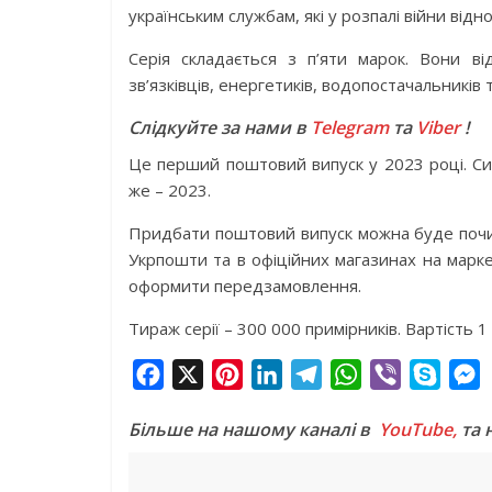
українським службам, які у розпалі війни ві
Серія складається з п’яти марок. Вони в
зв’язківців, енергетиків, водопостачальників т
Слідкуйте за нами в
Telegram
та
Viber
!
Це перший поштовий випуск у 2023 році. С
же – 2023.
Придбати поштовий випуск можна буде почи
Укрпошти та в офіційних магазинах на марке
оформити передзамовлення.
Тираж серії – 300 000 примірників. Вартість 1 
F
X
P
L
T
W
V
S
a
i
i
e
h
i
k
e
Більше на нашому каналі в
YouTube,
та 
c
n
n
l
a
b
y
s
e
t
k
e
t
e
p
s