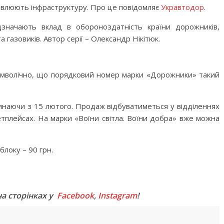
дновлюють інфраструктуру. Про це повідомляє
Укравтодор
.
ідзначають вклад в обороноздатність країни дорожників,
а газовиків. Автор серії – Олександр Нікітюк.
имволічно, що порядковий номер марки «Дорожники» такий
наючи з 15 лютого. Продаж відбуватиметься у відділеннях
тплейсах. На марки «Воїни світла. Воїни добра» вже можна
блоку – 90 грн.
M
на сторінках у
Facebook
,
Instagram
!