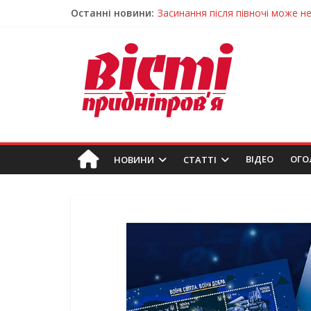
Останні новини:
У Тернівці працюють над посил
На Дніпропетровщині різко зрос
У Самарі провели незвичайний 
Світлові рішення майстрів із Дн
Засинання після півночі може н
ВIДЕО
ОГО
НОВИНИ
СТАТТІ