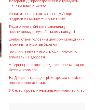
Ветерани Дніпропетровщини отримують
шанс на власне житло
Жінки, які повертають життя: у Дніпрі
відкрили унікальну фотовиставку
Педагогиню з Дніпра відзначили у
престижному всеукраїнському конкурсі
Дніпро стане головним центром молодіжних
проєктів та ініціатив України
Засинання після півночі може негативно
впливати на здоров’я
У Тернівці працюють над посиленням водної
безпеки громади
На Дніпропетровщині різко зросла кількість
пожеж в екосистемах
У Самарі провели незвичайний майстер-клас