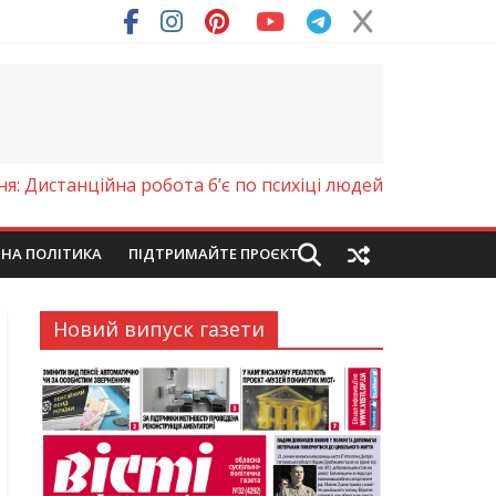
ря (Фото)
я: Дистанційна робота б’є по психіці людей
ЙНА ПОЛІТИКА
ПІДТРИМАЙТЕ ПРОЄКТ
Новий випуск газети