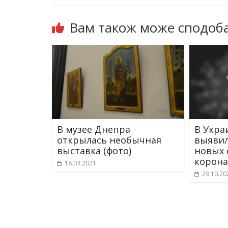
Вам також може сподоба
В музее Днепра
В Укра
открылась необычная
выявил
выставка (фото)
новых 
корона
18.03.2021
29.10.20