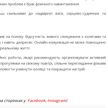
вних проблем є брак фізичного навантаження.
ьш схильними до надмірної ваги, серцево-судинних та
в на психіку. Відсутність живого спілкування з колегами та
 і навіть депресію. Онлайн-комунікація не може повноцінно
 реальному житті.
ної роботи, лікарі рекомендують організовувати активний
 прогулянки на свіжому повітрі, спільне переглядання фільмів
помогти уникнути ізоляції та покращити настрій.
M
на сторінках у
Facebook
,
Instagram
!