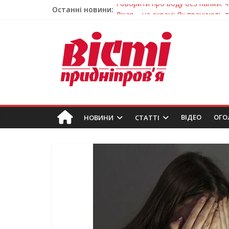
Останні новини:
Лікар – на екрані: Як працюють
У Дніпрі триває масштабна під
Пошуки тривають: на Дніпропет
Ветерани Дніпропетровщини от
Говорити про воду без паніки: 
ВIДЕО
ОГО
НОВИНИ
СТАТТІ