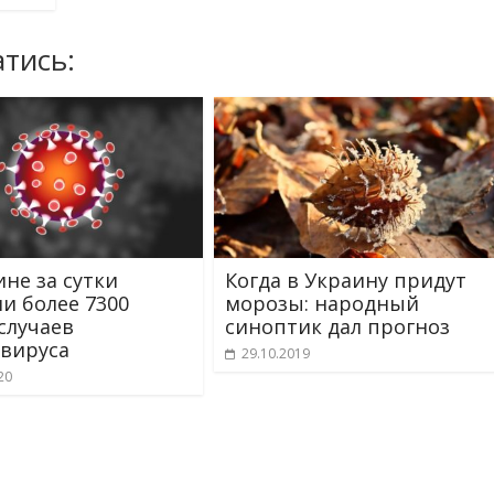
тись:
ине за сутки
Когда в Украину придут
и более 7300
морозы: народный
случаев
синоптик дал прогноз
вируса
29.10.2019
20