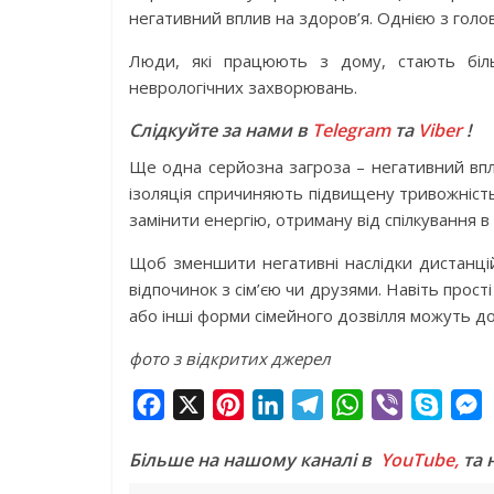
негативний вплив на здоров’я. Однією з голо
Люди, які працюють з дому, стають біл
неврологічних захворювань.
Слідкуйте за нами в
Telegram
та
Viber
!
Ще одна серйозна загроза – негативний впли
ізоляція спричиняють підвищену тривожність
замінити енергію, отриману від спілкування в
Щоб зменшити негативні наслідки дистанцій
відпочинок з сім’єю чи друзями. Навіть прості
або інші форми сімейного дозвілля можуть до
фото з відкритих джерел
F
X
P
L
T
W
V
S
a
i
i
e
h
i
k
e
Більше на нашому каналі в
YouTube,
та 
c
n
n
l
a
b
y
s