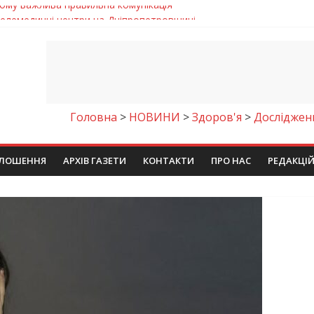
 телемедичні центри на Дніпропетровщині
готовка до опалювального сезону
ровщині досліджують місце розташування легендарного монасти
римують шанс на власне житло
чому важлива правильна комунікація
Головна
>
НОВИНИ
>
Здоров'я
>
Дослідженн
ЛОШЕННЯ
АРХІВ ГАЗЕТИ
КОНТАКТИ
ПРО НАС
РЕДАКЦІ