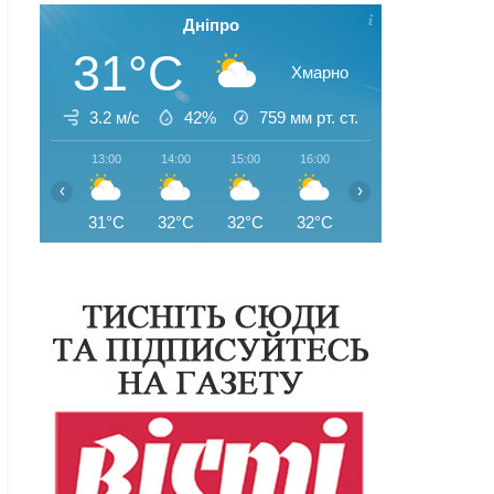
Дніпро
31°C
Хмарно
3.2 м/с
42%
759
мм рт. ст.
13:00
14:00
15:00
16:00
17:00
18:00
‹
›
31°C
32°C
32°C
32°C
32°C
31°C