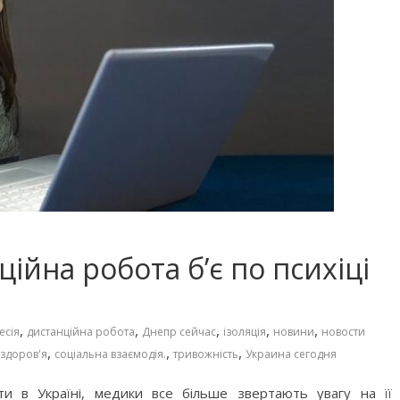
ійна робота б’є по психіці
,
,
,
,
,
есія
дистанційна робота
Днепр сейчас
ізоляція
новини
новости
,
,
,
 здоров'я
соціальна взаємодія.
тривожність
Украина сегодня
ти в Україні, медики все більше звертають увагу на її