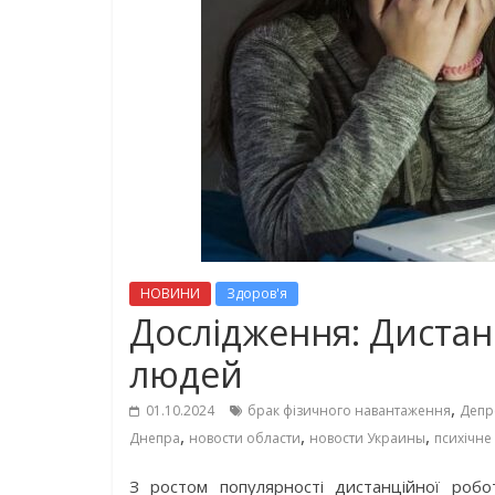
НОВИНИ
Здоров'я
Дослідження: Дистанц
людей
,
01.10.2024
брак фізичного навантаження
Депр
,
,
,
Днепра
новости области
новости Украины
психічне
З ростом популярності дистанційної робо