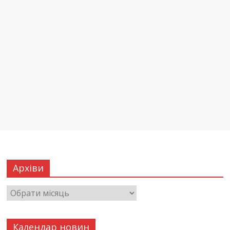
Архіви
Календар новин