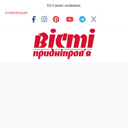
Останні новини:
Лікар – на екрані: Як працюють телемедичні центри на
Дніпропетровщині
У Дніпрі триває масштабна підготовка до опалювального
сезону
Пошуки тривають: на Дніпропетровщині досліджують місце
розташування легендарного монастиря (Фото)
Ветерани Дніпропетровщини отримують шанс на власне
житло
Говорити про воду без паніки: чому важлива правильна
комунікація