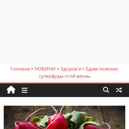
Головна
>
НОВИНИ
>
Здоров'я
>
Едим полезно:
суперфуды этой весны