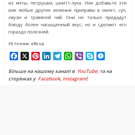
из мяты, петрушки, шнитт-лука. Или добавьте эти
или любые другие зеленые приправы в омлет, суп,
смузи и травяной чай. Они не только придадут
блюду более насыщенный вкус, но и сделают его
гораздо полезней.
Источник: elle.ua
F
X
P
L
T
W
V
S
M
a
i
i
e
h
i
k
e
Більше на нашому каналі в
YouTube,
та на
c
n
n
l
a
b
y
s
сторінках у
Facebook
,
Instagram
!
e
t
k
e
t
e
p
s
b
e
e
g
s
r
e
e
o
r
d
r
A
n
o
e
I
a
p
g
k
s
n
m
p
e
t
r