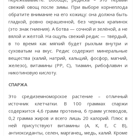
свежий овощ после зимы. При выборе корнеплода
обратите внимание на его кожицу: она должна быть
гладкой, ровно окрашенной, без черных крапинок
(это знак гниения). А ботва — сочной и зелёной, а не
вялой и жёлтой. На ощупь свежий редис — твёрдый,
в то время как мягкий будет рыхлым внутри и
суховатым на вкус. Редис содержит минеральные
вещества (калий, натрий, кальций, фосфор, магний,
железо), витамины (РР, С), тиамин, рибофлавин и
никотиновую кислоту.
СПАРЖА
Это средиземноморское растение – отличный
источник клетчатки. В 100 граммах спаржи
содержится 4,6 грамм протеина, 6 грамм углеводов,
0,2 грамма жиров и всего лишь 20 калорий. Плюс в
ней присутствуют витамины (А, К, Е, С В),
антиоксиданты, селен, марганец, медь, калий. Кроме