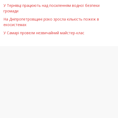
У Тернівці працюють над посиленням водної безпеки
громади
На Дніпропетровщині різко зросла кількість пожеж в
екосистемах
У Самарі провели незвичайний майстер-клас