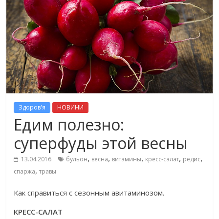
Здоров'я
НОВИНИ
Едим полезно:
суперфуды этой весны
,
,
,
,
,
13.04.2016
бульон
весна
витамины
кресс-салат
редис
,
спаржа
травы
Как справиться с сезонным авитаминозом.
КРЕСС-САЛАТ