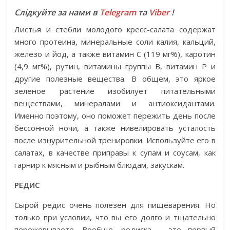
Слідкуйте за нами в
Telegram
та
Viber
!
Листья и стебли молодого кресс-салата содержат
много протеина, минеральные соли калия, кальций,
железо и йод, а также витамин С (119 мг%), каротин
(4,9 мг%), рутин, витамины группы В, витамин Р и
другие полезные вещества. В общем, это яркое
зеленое растение изобилует питательными
веществами, минералами и антиоксидантами.
Именно поэтому, оно поможет пережить день после
бессонной ночи, а также нивелировать усталость
после изнурительной тренировки. Используйте его в
салатах, в качестве приправы к супам и соусам, как
гарнир к мясным и рыбным блюдам, закускам.
РЕДИС
Сырой редис очень полезен для пищеварения. Но
только при условии, что вы его долго и тщательно
пережевываете. Вообще, редиска – это первый