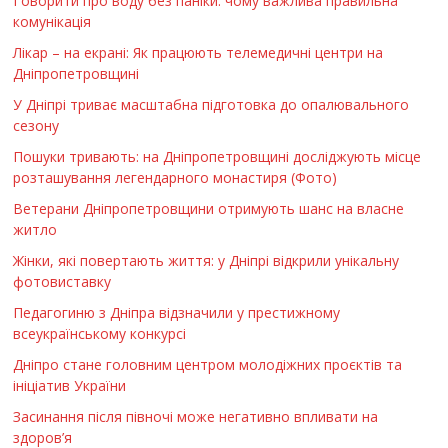
Говорити про воду без паніки: чому важлива правильна
комунікація
Лікар – на екрані: Як працюють телемедичні центри на
Дніпропетровщині
У Дніпрі триває масштабна підготовка до опалювального
сезону
Пошуки тривають: на Дніпропетровщині досліджують місце
розташування легендарного монастиря (Фото)
Ветерани Дніпропетровщини отримують шанс на власне
житло
Жінки, які повертають життя: у Дніпрі відкрили унікальну
фотовиставку
Педагогиню з Дніпра відзначили у престижному
всеукраїнському конкурсі
Дніпро стане головним центром молодіжних проєктів та
ініціатив України
Засинання після півночі може негативно впливати на
здоров’я