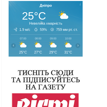
Дніпро
25°C
Невелика хмарність
1.9 м/с
59%
759
мм рт. ст.
07:00
08:00
09:00
10:00
11:00
12:00
‹
›
25°C
27°C
29°C
31°C
32°C
31°C