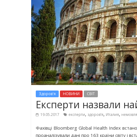
Здоров'я
НОВИНИ
СВІТ
Експерти назвали най
,
,
,
19.05.2017
експерти
здоров’я
Италия
немовл
Фахівці Bloomberg Global Health Index встан
проаналізували дані про 163 країни світу і в