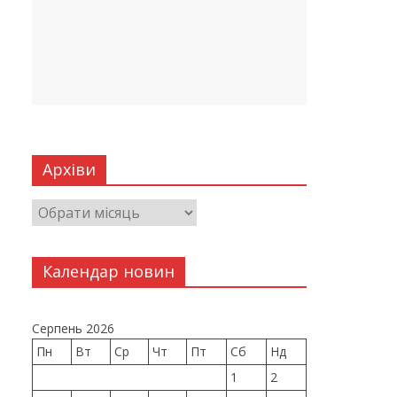
Архіви
Календар новин
Серпень 2026
Пн
Вт
Ср
Чт
Пт
Сб
Нд
1
2