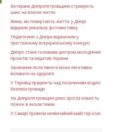
Ветерани Дніпропетровщини отримують
шанс на власне житло
Жінки, які повертають життя: у Дніпрі
відкрили унікальну фотовиставку
Педагогиню з Дніпра відзначили у
престижному всеукраїнському конкурсі
Дніпро стане головним центром молодіжних
проєктів та ініціатив України
Засинання після півночі може негативно
впливати на здоров’я
У Тернівці працюють над посиленням водної
безпеки громади
На Дніпропетровщині різко зросла кількість
пожеж в екосистемах
У Самарі провели незвичайний майстер-клас