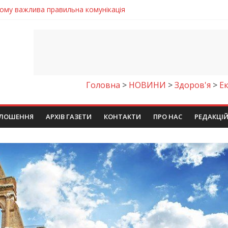
 телемедичні центри на Дніпропетровщині
готовка до опалювального сезону
ровщині досліджують місце розташування легендарного монасти
римують шанс на власне житло
чому важлива правильна комунікація
Головна
>
НОВИНИ
>
Здоров'я
>
Ек
ЛОШЕННЯ
АРХІВ ГАЗЕТИ
КОНТАКТИ
ПРО НАС
РЕДАКЦІ