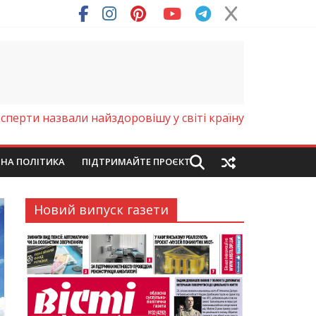
ря (Фото)
сперти назвали найздоровішу у світі країну
ЙНА ПОЛІТИКА
ПІДТРИМАЙТЕ ПРОЄКТ
Новий випуск газети