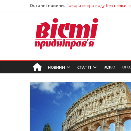
Останні новини:
Лікар – на екрані: Як працюють
У Дніпрі триває масштабна під
Пошуки тривають: на Дніпропет
Ветерани Дніпропетровщини от
Говорити про воду без паніки: 
ВIДЕО
ОГО
НОВИНИ
СТАТТІ