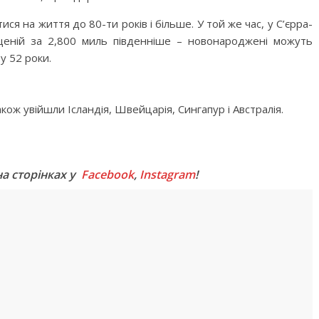
я на життя до 80-ти років і більше. У той же час, у С’єрра-
іщеній за 2,800 миль південніше – новонароджені можуть
у 52 роки.
акож увійшли Ісландія, Швейцарія, Сингапур і Австралія.
M
на сторінках у
Facebook
,
Instagram
!