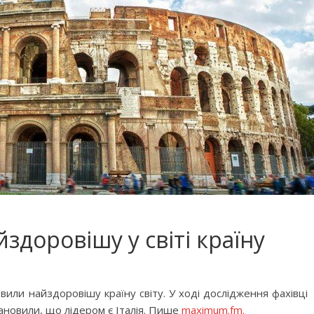
здоровішу у світі країну
я
овили найздоровішу країну світу. У ході дослідження фахівці
становили, що лідером є Італія. Пише
maximum.fm.