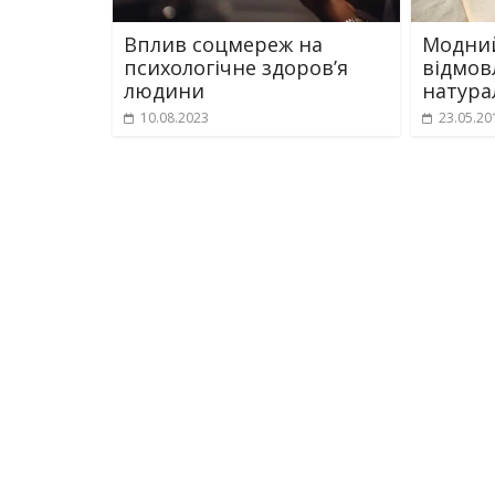
Вплив соцмереж на
Модний
психологічне здоров’я
відмов
людини
натура
10.08.2023
23.05.20