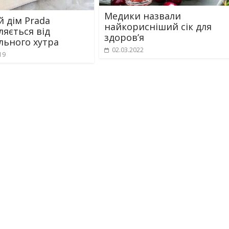
Медики назвали
 дім Prada
найкорисніший сік для
ляється від
здоров’я
льного хутра
02.03.2022
19