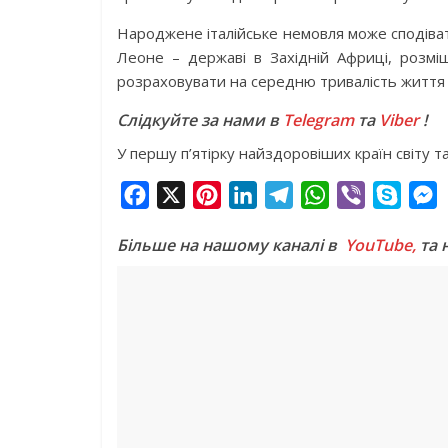
Народжене італійське немовля може сподіватис
Леоне – державі в Західній Африці, розм
розраховувати на середню тривалість життя 
Слідкуйте за нами в
Telegram
та
Viber
!
У першу п’ятірку найздоровіших країн світу т
F
X
P
L
T
W
V
S
a
i
i
e
h
i
k
e
Більше на нашому каналі в
YouTube,
та 
c
n
n
l
a
b
y
s
e
t
k
e
t
e
p
s
b
e
e
g
s
r
e
e
o
r
d
r
A
n
o
e
I
a
p
g
k
s
n
m
p
e
t
r