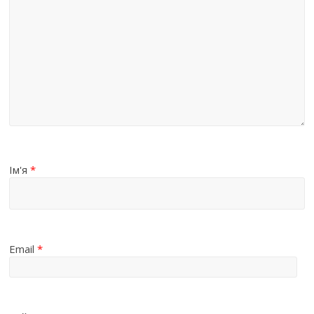
Ім'я
*
Email
*