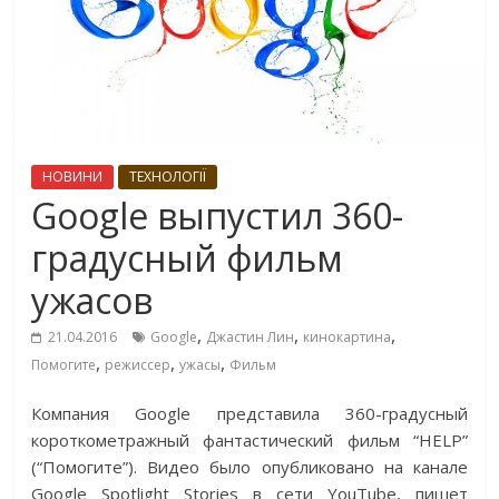
НОВИНИ
ТЕХНОЛОГІЇ
Google выпустил 360-
градусный фильм
ужасов
,
,
,
21.04.2016
Google
Джастин Лин
кинокартина
,
,
,
Помогите
режиссер
ужасы
Фильм
Компания Google представила 360-градусный
короткометражный фантастический фильм “HELP”
(“Помогите”). Видео было опубликовано на канале
Google Spotlight Stories в сети YouTube, пишет