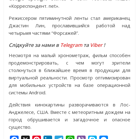
«Корреспондент. net».
Режиссером пятиминутной ленты стал американец
Джастин Лин, прославившийся работой над
четырьмя частями “Форсажей”.
Слідкуйте за нами в
Telegram
та
Viber
!
Несмотря на малый хронометраж, фильм способен
продемонстрировать, с чем могут зрители
столкнуться в ближайшее время в продукции для
виртуальной реальности. Просмотр оптимизирован
для мобильных устройств на базе операционной
системы Android.
Действия кинокартины разворачиваются в Лос-
Анджелесе, США. Вместе с метеоритным дождем на
город обрушивается и загадочное и опасное
существо.