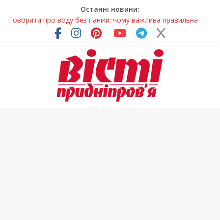
Останні новини:
Говорити про воду без паніки: чому важлива правильна
комунікація
Лікар – на екрані: Як працюють телемедичні центри на
Дніпропетровщині
У Дніпрі триває масштабна підготовка до опалювального
сезону
Пошуки тривають: на Дніпропетровщині досліджують місце
розташування легендарного монастиря (Фото)
Погода та прикмети на неділю, 9 серпня 2026 року