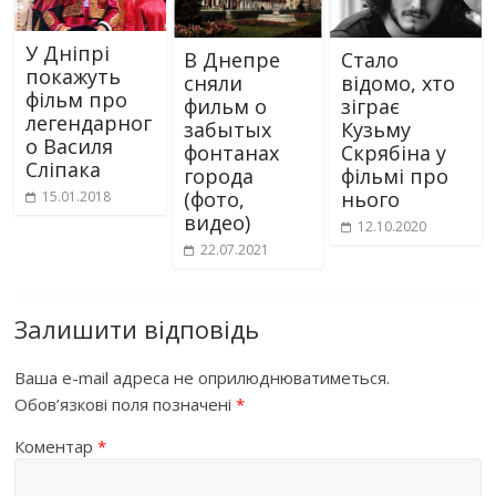
У Дніпрі
В Днепре
Стало
покажуть
сняли
відомо, хто
фільм про
фильм о
зіграє
легендарног
забытых
Кузьму
о Василя
фонтанах
Скрябіна у
Сліпака
города
фільмі про
(фото,
нього
15.01.2018
видео)
12.10.2020
22.07.2021
Залишити відповідь
Ваша e-mail адреса не оприлюднюватиметься.
Обов’язкові поля позначені
*
Коментар
*