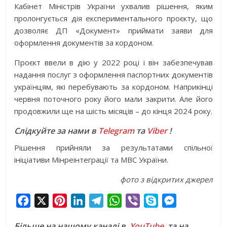
Кабінет Міністрів України ухвалив рішення, яким
пролонгується дія експериментального проєкту, що
дозволяє ДП «Документ» приймати заяви для
оформлення документів за кордоном.
Проєкт ввели в дію у 2022 році і він забезпечував
надання послуг з оформлення паспортних документів
українцям, які перебувають за кордоном. Наприкінці
червня поточного року його мали закрити. Але його
продовжили ще на шість місяців – до кінця 2024 року.
Слідкуйте за нами в
Telegram
та
Viber
!
Рішення прийняли за результатами спільної
ініціативи Мінреінтеграції та МВС України.
фото з відкритих джерел
F
X
P
L
T
W
V
S
M
a
i
i
e
h
i
k
e
Більше на нашому каналі в
YouTube,
та на