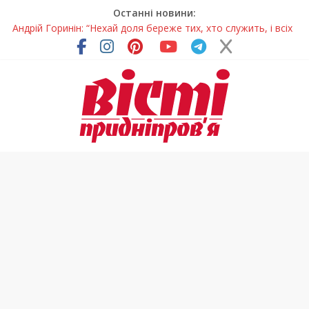
Останні новини:
Жінки, які повертають життя: у Дніпрі відкрили унікальну
фотовиставку
Педагогиню з Дніпра відзначили у престижному
всеукраїнському конкурсі
Дніпро стане головним центром молодіжних проєктів та
ініціатив України
Засинання після півночі може негативно впливати на
здоров’я
Андрій Горинін: “Нехай доля береже тих, хто служить, і всіх
українців!”