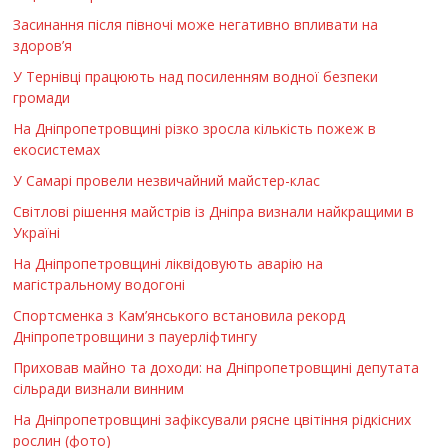
Засинання після півночі може негативно впливати на
здоров’я
У Тернівці працюють над посиленням водної безпеки
громади
На Дніпропетровщині різко зросла кількість пожеж в
екосистемах
У Самарі провели незвичайний майстер-клас
Світлові рішення майстрів із Дніпра визнали найкращими в
Україні
На Дніпропетровщині ліквідовують аварію на
магістральному водогоні
Спортсменка з Кам’янського встановила рекорд
Дніпропетровщини з пауерліфтингу
Приховав майно та доходи: на Дніпропетровщині депутата
сільради визнали винним
На Дніпропетровщині зафіксували рясне цвітіння рідкісних
рослин (фото)