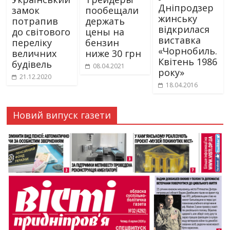
Дніпродзер
замок
пообещали
жинську
потрапив
держать
відкрилася
до світового
цены на
виставка
переліку
бензин
«Чорнобиль.
величних
ниже 30 грн
Квітень 1986
будівель
08.04.2021
року»
21.12.2020
18.04.2016
Новий випуск газети