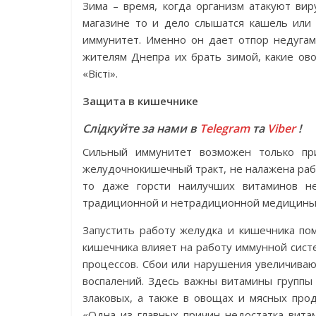
Зима – время, когда организм атакуют ви
магазине то и дело слышатся кашель или
иммунитет. Именно он дает отпор недугам
жителям Днепра их брать зимой, какие ов
«Вісті».
Защита в кишечнике
Слідкуйте за нами в
Telegram
та
Viber
!
Сильный иммунитет возможен только при
желудочно­кишечный тракт, не налажена ра
то даже горсти наилучших витаминов не
традиционной и нетрадиционной медицины 
Запустить работу желудка и кишечника по
кишечника влияет на работу иммунной сист
процессов. Сбои или нарушения увеличиваю
воспалений. Здесь важны витамины группы
злаковых, а также в овощах и мясных про
«Одна из главных причин недостатка вита