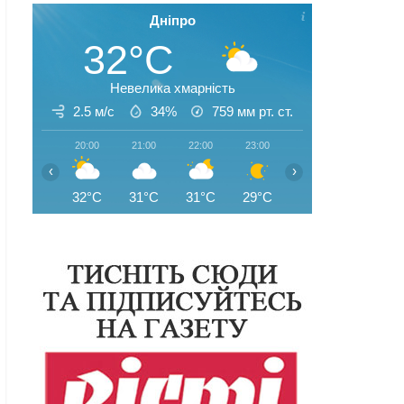
Дніпро
32°C
Невелика хмарність
2.5 м/с
34%
759
мм рт. ст.
20:00
21:00
22:00
23:00
00:00
01:00
‹
›
32°C
31°C
31°C
29°C
29°C
28°C