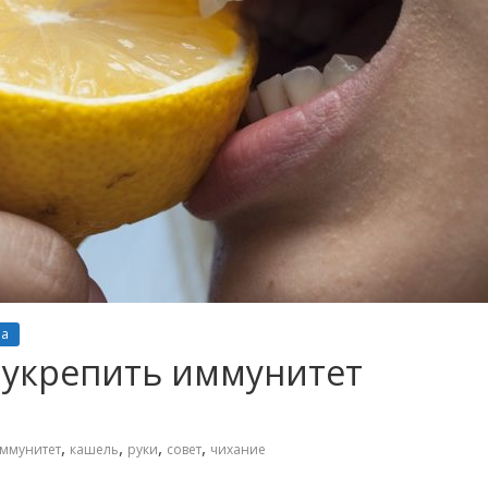
ра
 укрепить иммунитет
,
,
,
,
ммунитет
кашель
руки
совет
чихание