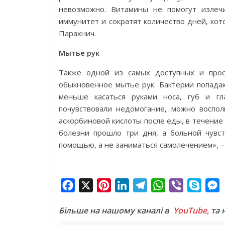
невозможно. Витамины не помогут излечи
иммунитет и сократят количество дней, ко
Парахнич.
Мытье рук
Также одной из самых доступных и прос
обыкновенное мытье рук. Бактерии попада
меньше касаться руками носа, губ и гл
почувствовали недомогание, можно воспол
аскорбиновой кислоты после еды, в течение
болезни прошло три дня, а больной чувст
помощью, а не заниматься самолечением», 
F
X
P
L
T
W
V
S
a
i
i
e
h
i
k
e
Більше на нашому каналі в
YouTube,
та 
c
n
n
l
a
b
y
s