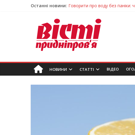
Останні новини:
Лікар – на екрані: Як працюють
У Дніпрі триває масштабна під
Пошуки тривають: на Дніпропет
Ветерани Дніпропетровщини от
Говорити про воду без паніки: 
ВIДЕО
ОГО
НОВИНИ
СТАТТІ