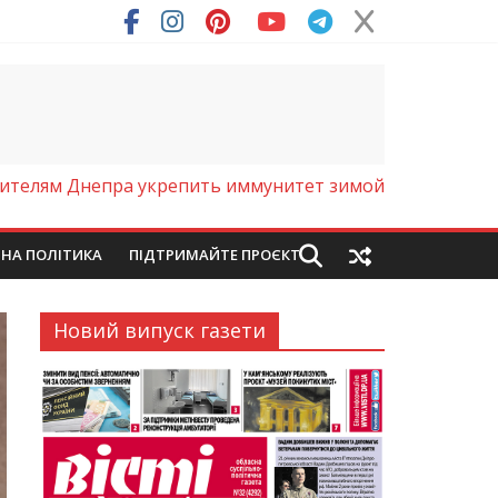
ря (Фото)
жителям Днепра укрепить иммунитет зимой
ЙНА ПОЛІТИКА
ПІДТРИМАЙТЕ ПРОЄКТ
Новий випуск газети