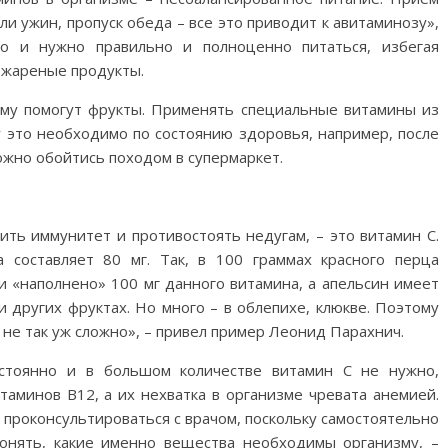
ли ужин, пропуск обеда – все это приводит к авитаминозу»,
но и нужно правильно и полноценно питаться, избегая
 жареные продукты.
му помогут фрукты. Применять специальные витамины из
 это необходимо по состоянию здоровья, например, пос­ле
ожно обойтись походом в супермаркет.
ить иммунитет и противостоять недугам, – это витамин С.
а составляет 80 мг. Так, в 100 граммах красного перца
и «наполнено» 100 мг данного витамина, а апельсин имеет
и других фруктах. Но много – в облепихе, клюкве. Поэтому
не так уж сложно», – привел пример Леонид Парахнич.
остоянно и в большом количестве витамин С не нужно,
таминов В12, а их нехватка в организме чревата анемией.
 проконсультироваться с врачом, поскольку самостоятельно
понять, какие именно вещества необходимы организму, –