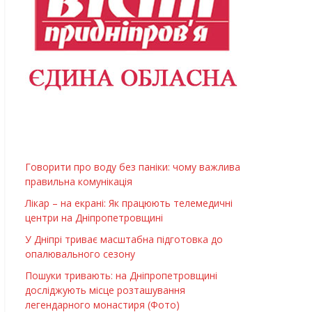
Говорити про воду без паніки: чому важлива
правильна комунікація
Лікар – на екрані: Як працюють телемедичні
центри на Дніпропетровщині
У Дніпрі триває масштабна підготовка до
опалювального сезону
Пошуки тривають: на Дніпропетровщині
досліджують місце розташування
легендарного монастиря (Фото)