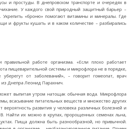
русы и простуды. В днепровском транспорте и очередях в
 чихание. У каждого свой природный защитный барьер –
. Укрепить «броню» помогают витамины и минералы. Где
ощи и фрукты кушать и в каком количестве – разбирались
 правильной работе организма. «Если плохо работает
бота пищеварительной системы и микрофлора не в порядке,
 уберегут от заболеваний», – говорит гомеопат, врач
из Днепра Леонид Парахнич.
может выпитая утром натощак обычная вода. Микрофлора
емы, всасывание питательных веществ и множество других
т вероятность развития у человека различных болезней и
 В. Найти их можно в крупах, пророщенных семенах льна,
дуктах. Пища должна быть разнообразной, но привычной.
минов в организме – несбалансированное питание. Прием