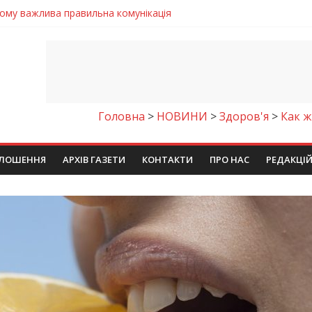
 телемедичні центри на Дніпропетровщині
готовка до опалювального сезону
ровщині досліджують місце розташування легендарного монасти
римують шанс на власне житло
чому важлива правильна комунікація
Головна
>
НОВИНИ
>
Здоров'я
>
Как 
ЛОШЕННЯ
АРХІВ ГАЗЕТИ
КОНТАКТИ
ПРО НАС
РЕДАКЦІ