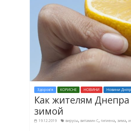
Здоров'я
КОРИСНЕ
НОВИНИ
Новини Дніп
Как жителям Днепра
зимой
,
,
,
,
19.12.2019
вирусы
витамин С
гигиена
зима
и