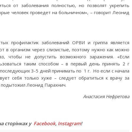
ться от заболевания полностью, но позволят укрепить
торые человек проведет на больничном», – говорит Леонид
тых профилактик заболеваний ОРВИ и гриппа является
ют в организм через слизистые, поэтому нужно как можно
аз, чтобы не допустить возможного заражения. «Если
ьзоваться таким способом – в первый день принять 2 г
 последующих 3-5 дней принимать по 1 г. Но если с начала
вует себя только хуже – следует обратиться к врачу за
– подытожил Леонид Парахнич.
Анастасия Нефретова
M
на сторінках у
Facebook
,
Instagram
!