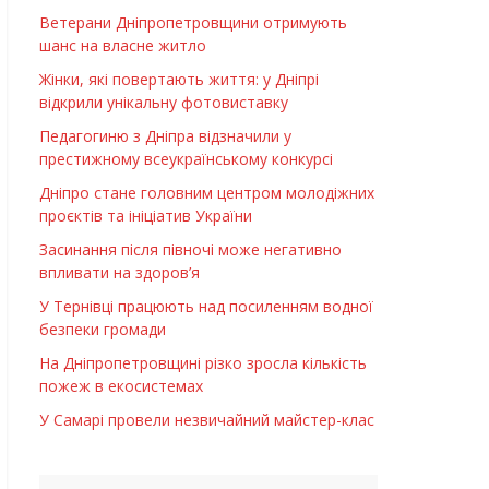
Ветерани Дніпропетровщини отримують
шанс на власне житло
Жінки, які повертають життя: у Дніпрі
відкрили унікальну фотовиставку
Педагогиню з Дніпра відзначили у
престижному всеукраїнському конкурсі
Дніпро стане головним центром молодіжних
проєктів та ініціатив України
Засинання після півночі може негативно
впливати на здоров’я
У Тернівці працюють над посиленням водної
безпеки громади
На Дніпропетровщині різко зросла кількість
пожеж в екосистемах
У Самарі провели незвичайний майстер-клас