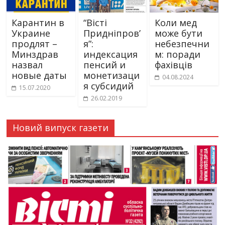
Карантин в
“Вісті
Коли мед
Украине
Придніпров’
може бути
продлят –
я”:
небезпечни
Минздрав
индексация
м: поради
назвал
пенсий и
фахівців
новые даты
монетизаци
04.08.2024
я субсидий
15.07.2020
26.02.2019
Новий випуск газети