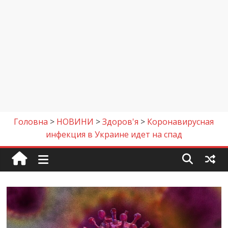
Головна
>
НОВИНИ
>
Здоров'я
>
Коронавирусная
инфекция в Украине идет на спад