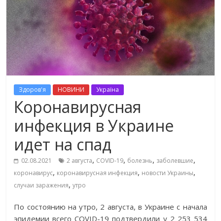
Здоров'я
НОВИНИ
Україна
Коронавирусная
инфекция в Украине
идет на спад
,
,
,
,
02.08.2021
2 августа
COVID-19
болезнь
заболевшие
,
,
,
коронавирус
коронавирусная инфекция
новости Украины
,
случаи заражения
утро
По состоянию на утро, 2 августа, в Украине с начала
эпидемии всего COVID-19 подтвердили у 2 253 534