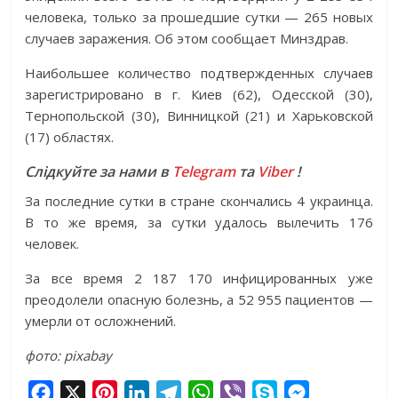
человека, только за прошедшие сутки — 265 новых
случаев заражения. Об этом сообщает Минздрав.
Наибольшее количество подтвержденных случаев
зарегистрировано в г. Киев (62), Одесской (30),
Тернопольской (30), Винницкой (21) и Харьковской
(17) областях.
Слідкуйте за нами в
Telegram
та
Viber
!
За последние сутки в стране скончались 4 украинца.
В то же время, за сутки удалось вылечить 176
человек.
За все время 2 187 170 инфицированных уже
преодолели опасную болезнь, а 52 955 пациентов —
умерли от осложнений.
фото: pixabay
F
X
P
L
T
W
V
S
M