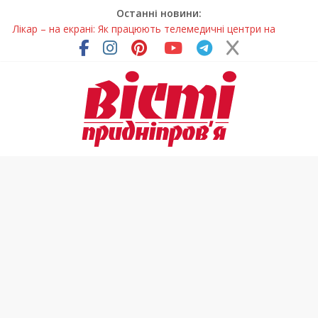
Останні новини:
Лікар – на екрані: Як працюють телемедичні центри на
Дніпропетровщині
У Дніпрі триває масштабна підготовка до опалювального
сезону
Пошуки тривають: на Дніпропетровщині досліджують місце
розташування легендарного монастиря (Фото)
Ветерани Дніпропетровщини отримують шанс на власне
житло
Говорити про воду без паніки: чому важлива правильна
комунікація