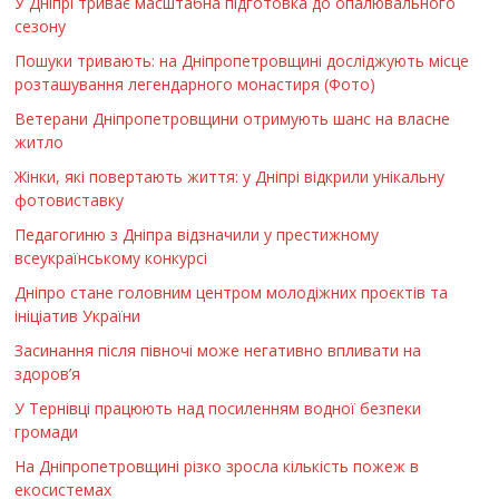
У Дніпрі триває масштабна підготовка до опалювального
сезону
Пошуки тривають: на Дніпропетровщині досліджують місце
розташування легендарного монастиря (Фото)
Ветерани Дніпропетровщини отримують шанс на власне
житло
Жінки, які повертають життя: у Дніпрі відкрили унікальну
фотовиставку
Педагогиню з Дніпра відзначили у престижному
всеукраїнському конкурсі
Дніпро стане головним центром молодіжних проєктів та
ініціатив України
Засинання після півночі може негативно впливати на
здоров’я
У Тернівці працюють над посиленням водної безпеки
громади
На Дніпропетровщині різко зросла кількість пожеж в
екосистемах