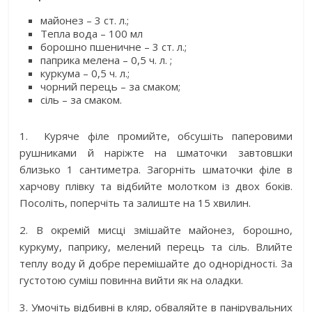
майонез – 3 ст. л.;
Тепла вода – 100 мл
борошно пшеничне – 3 ст. л.;
паприка мелена – 0,5 ч. л. ;
куркума – 0,5 ч. л.;
чорний перець – за смаком;
сіль – за смаком.
1.
Куряче філе промийте, обсушіть паперовими
рушниками й наріжте на шматочки завтовшки
близько 1 сантиметра. Загорніть шматочки філе в
харчову плівку та відбийте молотком із двох боків.
Посоліть, поперчіть та залиште на 15 хвилин.
2. В окремій мисці змішайте майонез, борошно,
куркуму, паприку, мелений перець та сіль. Влийте
теплу воду й добре перемішайте до однорідності. За
густотою суміш повинна вийти як на оладки.
3. Умочіть відбивні в кляр, обваляйте в панірувальних