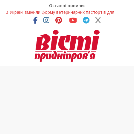
Останні новини:
В Україні змінили форму ветеринарних паспортів для
домашніх тварин
На Дніпропетровщині до суду передали резонансну справу
У Дніпропетровській області розпочалася осіння міграція
птахів
На Дніпропетровщині вводять сезонну заборону на вилов
річкових раків
Трав’яний чай вранці: чому його обирають замість кави