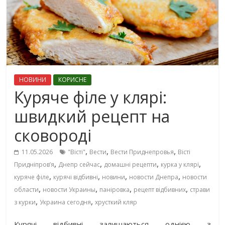
НОВИНИ
КОРИСНЕ
Куряче філе у клярі:
швидкий рецепт на
сковороді
,
,
,
11.05.2026
"Вісті"
Вести
Вести Приднепровья
Вісті
,
,
,
,
Придніпровʼя
Днепр сейчас
домашні рецепти
курка у клярі
,
,
,
,
куряче філе
курячі відбивні
новини
новости Днепра
новости
,
,
,
,
области
новости Украины
паніровка
рецепт відбивних
страви
,
,
з курки
Украина сегодня
хрусткий кляр
Курячі відбивні залишаються однією з