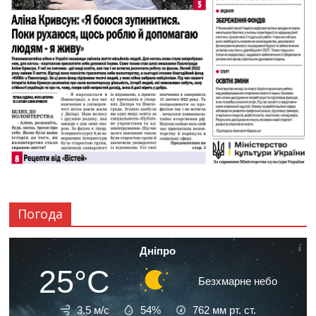
Погода
Дніпро
25°C
Безхмарне небо
3.5 м/с
54%
762
мм рт. ст.