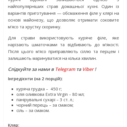
найпопулярніших страв домашньої кухні. Один із
варіантів приготування — обсмаження філе у клярі на
основі майонезу, що дозволяє отримати соковите
м’ясо та хрустку скоринку.
Для страви використовують куряче філе, яке
нарізають шматочками та відбивають до м’якості.
Після цього м’ясо приправляють сіллю та перцем і
залишають маринуватися на кілька хвилин.
Слідкуйте за нами в
Telegram
та
Viber
!
Інгредієнти (на 2 порцій):
куряча грудка –
450 г;
олія оливкова Extra Virgin – 80 мл;
панірувальні сухарі – 3 ст. л.;
чорний перець – за смаком;
сіль – за смаком.
Кляр: