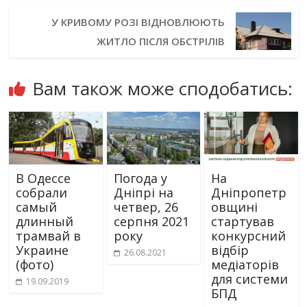
У КРИВОМУ РОЗІ ВІДНОВЛЮЮТЬ
ЖИТЛО ПІСЛЯ ОБСТРІЛІВ
Вам також може сподобатись:
В Одессе
Погода у
На
собрали
Дніпрі на
Дніпропетр
самый
четвер, 26
овщині
длинный
серпня 2021
стартував
трамвай в
року
конкурсний
Украине
відбір
26.08.2021
(фото)
медіаторів
для системи
19.09.2019
БПД