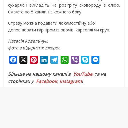
сухарях і викладіть на розігріту сковороду з олією.
Смажте по 5 хвилин з кожного боку.
Страву можна подавати як самостійну або
доповнювати гарніром із овочів, картоплі чи круп.
Наталія Ковальчук,
фото з відкритих джерел
F
X
P
L
T
W
V
S
M
a
i
i
e
h
i
k
e
Більше на нашому каналі в
YouTube,
та на
c
n
n
l
a
b
y
s
сторінках у
Facebook
,
Instagram
!
e
t
k
e
t
e
p
s
b
e
e
g
s
r
e
e
o
r
d
r
A
n
o
e
I
a
p
g
k
s
n
m
p
e
t
r