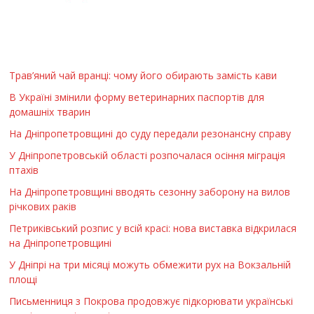
Трав’яний чай вранці: чому його обирають замість кави
В Україні змінили форму ветеринарних паспортів для
домашніх тварин
На Дніпропетровщині до суду передали резонансну справу
У Дніпропетровській області розпочалася осіння міграція
птахів
На Дніпропетровщині вводять сезонну заборону на вилов
річкових раків
Петриківський розпис у всій красі: нова виставка відкрилася
на Дніпропетровщині
У Дніпрі на три місяці можуть обмежити рух на Вокзальній
площі
Письменниця з Покрова продовжує підкорювати українські