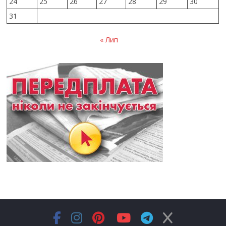
24
25
26
27
28
29
30
31
« Лип