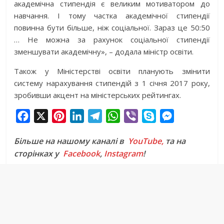
академічна стипендія є великим мотиватором до
навчання. І тому частка академічної стипендії
повинна бути більше, ніж соціальної. Зараз це 50:50
… Не можна за рахунок соціальної стипендії
зменшувати академічну», – додала міністр освіти.
Також у Міністерстві освіти планують змінити
систему нарахування стипендій з 1 січня 2017 року,
зробивши акцент на міністерських рейтингах.
F
X
P
L
T
W
V
S
M
a
i
i
e
h
i
k
e
Більше на нашому каналі в
YouTube,
та на
c
n
n
l
a
b
y
s
сторінках у
Facebook
,
Instagram
!
e
t
k
e
t
e
p
s
b
e
e
g
s
r
e
e
o
r
d
r
A
n
o
e
I
a
p
g
k
s
n
m
p
e