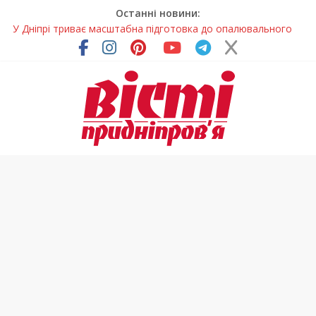
Останні новини:
У Дніпрі триває масштабна підготовка до опалювального
сезону
Пошуки тривають: на Дніпропетровщині досліджують місце
розташування легендарного монастиря (Фото)
Ветерани Дніпропетровщини отримують шанс на власне
житло
Андрій Горинін: “Нехай доля береже тих, хто служить, і всіх
українців!”
Лікар – на екрані: Як працюють телемедичні центри на
Дніпропетровщині