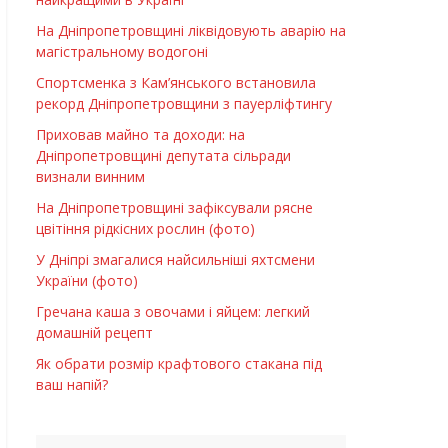
На Дніпропетровщині ліквідовують аварію на
магістральному водогоні
Спортсменка з Кам’янського встановила
рекорд Дніпропетровщини з пауерліфтингу
Приховав майно та доходи: на
Дніпропетровщині депутата сільради
визнали винним
На Дніпропетровщині зафіксували рясне
цвітіння рідкісних рослин (фото)
У Дніпрі змагалися найсильніші яхтсмени
України (фото)
Гречана каша з овочами і яйцем: легкий
домашній рецепт
Як обрати розмір крафтового стакана під
ваш напій?