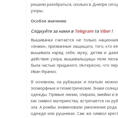
решили разобраться, сколько в Днепре сегод
узоры.
Особое ­значение
Слідкуйте за нами в
Telegram
та
Viber
!
Вышиванка считается не только национа
«знаки», призванные защищать того, кто е
вышивала наряд себе, мужу, детям и даже
действия узора, вышивальщицы пели песни
была частью приданого. Интересно, что пе
Иван Франко.
В основном, на рубашках и платьях можно
зооморфные и геометрические. Знаки солнца 
одежды. Прямые линии, спирали, змейки и 
как символ материнства, встречается на 
зла. А ромбы знаменовали умножение рода 
одежде или рушниках. Сам же символ крест