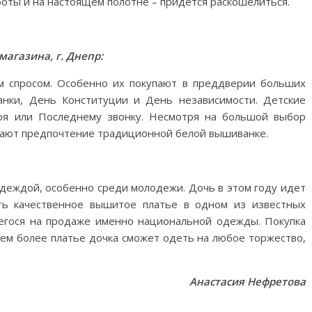
боты и на настоящем полотне – придется раскошелиться.
агазина, г. Днепр:
м спросом. Особенно их покупают в преддверии больших
анки, День Конституции и День независимости. Детские
ря или Последнему звонку. Несмотря на большой выбор
тдают предпочтение традиционной белой вышиванке.
одеждой, особенно среди молодежи. Дочь в этом году идет
ить качественное вышитое платье в одном из известных
егося на продаже именно национальной одежды. Покупка
, тем более платье дочка сможет одеть на любое торжество,
Анастасия Нефретова
M