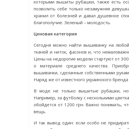
которыми вышиты рубашки, также есть осо
позволить себе только незамужняя девушка
хранил от болезней и давал душевное спок
благополучие. Зеленый – молодость.
Ценовая ­категория
Сегодня можно найти вышиванку на любой 
тканей и ниток, фасонов и, что немаловаж
Цены на недорогие модели стартуют от 300-
о материале среднего качества. Прио
вышиванки, сделанные собственными руками
Наряд же от известного украинского бренда 
В моде не только вышитые рубашки, но 
Например, за футболку с несколькими цветка
обойдется от 1200 грн. Важно понимать, ч
вещь.
И так вывод один: если особо не придира