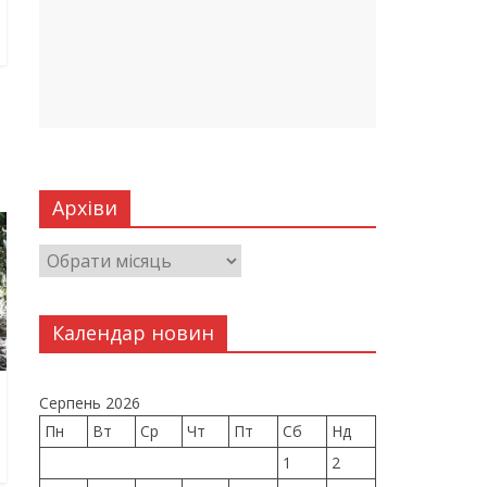
Архіви
Календар новин
Серпень 2026
Пн
Вт
Ср
Чт
Пт
Сб
Нд
1
2