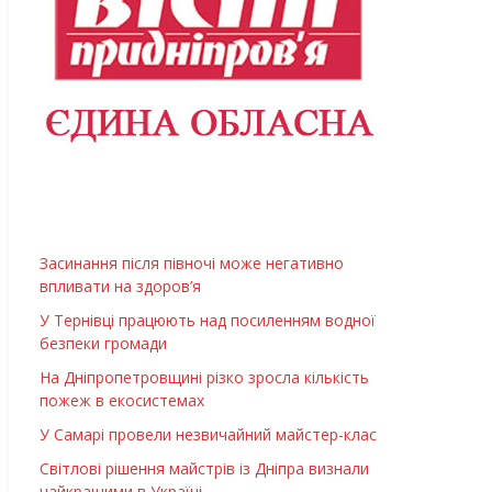
Засинання після півночі може негативно
впливати на здоров’я
У Тернівці працюють над посиленням водної
безпеки громади
На Дніпропетровщині різко зросла кількість
пожеж в екосистемах
У Самарі провели незвичайний майстер-клас
Світлові рішення майстрів із Дніпра визнали
найкращими в Україні