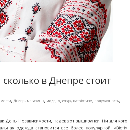
 сколько в Днепре стоит
,
,
,
,
,
,
,
имости
Днепр
магазины
мода
одежда
патріотизм
популярность
как День Независимости, надевают вышиванки. Ни для кого
альная одежда становится все более популярной. «Вісті»