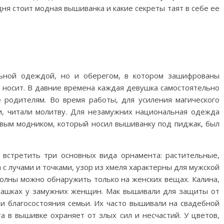
ня стоит модная вышиванка и какие секреты таят в себе ее
льной одеждой, но и оберегом, в котором зашифрованы
е носит. В давние времена каждая девушка самостоятельно
 родителям. Во время работы, для усиления магического
, читали молитву. Для незамужних национальная одежда
рвым модником, который носил вышиванку под пиджак, был
 встретить три основных вида орнамента: растительные,
с лучами и точками, узор из хмеля характерны для мужской
волны можно обнаружить только на женских вещах. Калина,
рубашках у замужних женщин. Мак вышивали для защиты от
и благосостояния семьи. Их часто вышивали на свадебной
а в вышивке охраняет от злых сил и несчастий. У цветов,