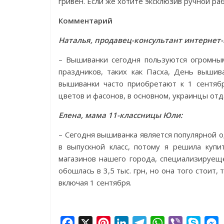
гривен. Если же хотите эксклюзив ручной ра
Комментарий
Наталья, продавец-консультант интернет-м
– Вышиванки сегодня пользуются огромны
праздников, таких как Пасха, День вышив
вышиванки часто приобретают к 1 сентяб
цветов и фасонов, в основном, украинцы о
Елена, мама 11-классницы Юли:
– Сегодня вышиванка является популярной 
в выпускной класс, потому я решила куп
магазинов нашего города, специализируещ
обошлась в 3,5 тыс. грн, но она того стоит
включая 1 сентября.
F
X
P
L
T
W
V
S