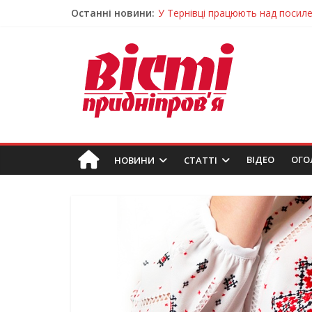
Останні новини:
У Тернівці працюють над посил
На Дніпропетровщині різко зрос
У Самарі провели незвичайний 
Світлові рішення майстрів із Дн
Засинання після півночі може н
ВIДЕО
ОГО
НОВИНИ
СТАТТІ