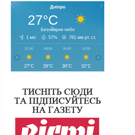
Дніпро
27°C
Безхмарне небо
1 м/с
57%
761
мм рт. ст.
07:00
08:00
09:00
10:00
11:00
12:00
‹
›
27°C
28°C
30°C
32°C
34°C
35°C