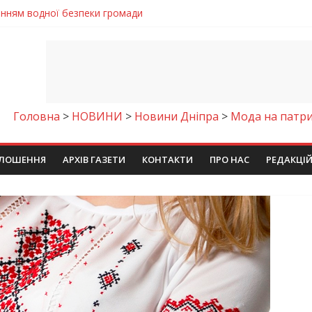
енням водної безпеки громади
ла кількість пожеж в екосистемах
майстер-клас
іпра визнали найкращими в Україні
егативно впливати на здоров’я
Головна
>
НОВИНИ
>
Новини Дніпра
>
Мода на патри
ЛОШЕННЯ
АРХІВ ГАЗЕТИ
КОНТАКТИ
ПРО НАС
РЕДАКЦІ