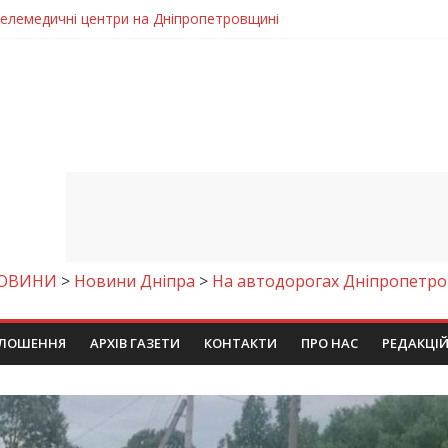
 телемедичні центри на Дніпропетровщині
готовка до опалювального сезону
ровщині досліджують місце розташування легендарного монасти
римують шанс на власне житло
чому важлива правильна комунікація
ОВИНИ
>
Новини Дніпра
>
На автодорогах Дніпропетров
ЛОШЕННЯ
АРХІВ ГАЗЕТИ
КОНТАКТИ
ПРО НАС
РЕДАКЦІ