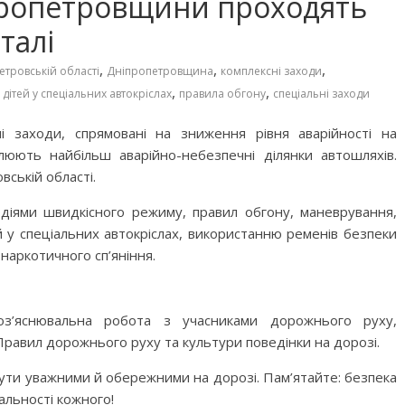
пропетровщини проходять
талі
,
,
,
етровській області
Дніпропетровщина
комплексні заходи
,
,
дітей у спеціальних автокріслах
правила обгону
спеціальні заходи
 заходи, спрямовані на зниження рівня аварійності на
люють найбільш аварійно-небезпечні ділянки автошляхів.
ській області.
діями швидкісного режиму, правил обгону, маневрування,
 у спеціальних автокріслах, використанню ременів безпеки
 наркотичного сп’яніння.
роз’яснювальна робота з учасниками дорожнього руху,
равил дорожнього руху та культури поведінки на дорозі.
 бути уважними й обережними на дорозі. Пам’ятайте: безпека
дальності кожного!