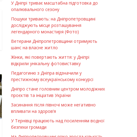
У Дніпрі триває масштабна підготовка до
опалювального сезону
Пошуки тривають: на Дніпропетровщині
досліджують місце розташування
легендарного монастиря (Фото)
Ветерани Дніпропетровщини отримують
шанс на власне житло
Жінки, які повертають життя: у Дніпрі
відкрили унікальну фотовиставку
Педагогиню з Дніпра відзначили у
престижному всеукраїнському конкурсі
Дніпро стане головним центром молодіжних
проєктів та ініціатив України
Засинання після півночі може негативно
впливати на здоров’я
У Тернівці працюють над посиленням водної
безпеки громади
На Дніпропетровщині різко зросла кількість