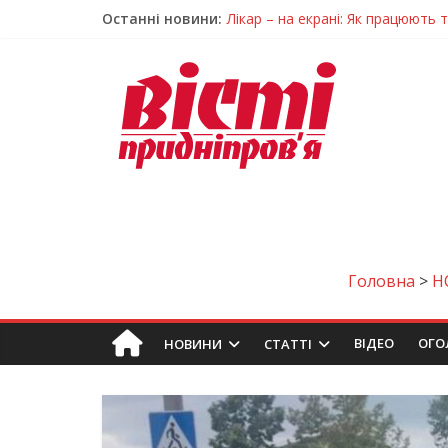
Останні новини:
Лікар – на екрані: Як працюють
У Дніпрі триває масштабна під
Пошуки тривають: на Дніпропет
Ветерани Дніпропетровщини от
Говорити про воду без паніки: 
Головна
>
Н
ВIДЕО
ОГО
НОВИНИ
СТАТТІ