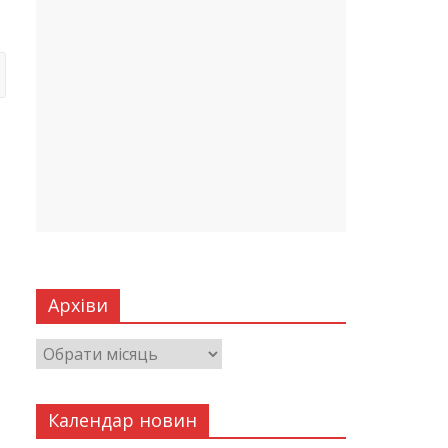
Архіви
Календар новин