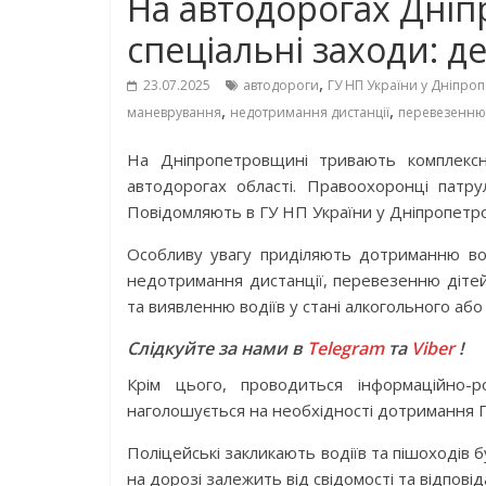
На автодорогах Дні
спеціальні заходи: де
,
23.07.2025
автодороги
ГУ НП України у Дніпроп
,
,
маневрування
недотримання дистанції
перевезенню 
На Дніпропетровщині тривають комплексні
автодорогах області. Правоохоронці патру
Повідомляють в ГУ НП України у Дніпропетров
Особливу увагу приділяють дотриманню во
недотримання дистанції, перевезенню дітей
та виявленню водіїв у стані алкогольного або
Слідкуйте за нами в
Telegram
та
Viber
!
Крім цього, проводиться інформаційно-
наголошується на необхідності дотримання П
Поліцейські закликають водіїв та пішоходів
на дорозі залежить від свідомості та відпові