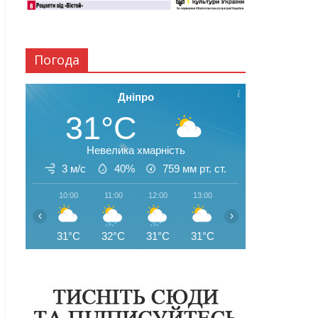
Погода
Дніпро
31°C
Невелика хмарність
3 м/с
40%
759
мм рт. ст.
10:00
11:00
12:00
13:00
14:00
15:00
‹
›
31°C
32°C
31°C
31°C
33°C
33°C