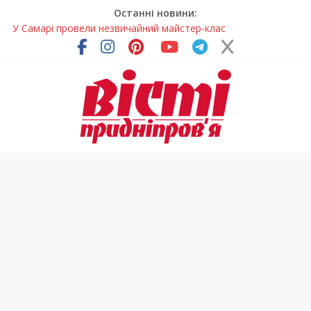
Останні новини:
У Самарі провели незвичайний майстер-клас
Світлові рішення майстрів із Дніпра визнали найкращими в
Україні
На Дніпропетровщині ліквідовують аварію на
магістральному водогоні
Спортсменка з Кам’янського встановила рекорд
Дніпропетровщини з пауерліфтингу
На Дніпропетровщині різко зросла кількість пожеж в
екосистемах