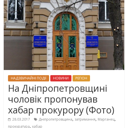
НАДЗВИЧАЙНІ ПОДІЇ
НОВИНИ
РЕГІОН
На Дніпропетровщині
чоловік пропонував
хабар прокурору (Фото)
,
,
,
28.03.2017
Дніпропетровщина
затримання
Марганец
,
прокуратура
хабар