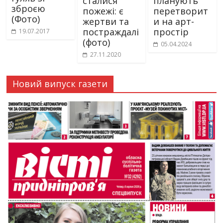
сталися
планують
зброєю
пожежі: є
перетворит
(Фото)
жертви та
и на арт-
постраждалі
простір
19.07.2017
(фото)
05.04.2024
27.11.2020
Новий випуск газети