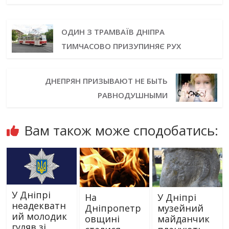
ОДИН З ТРАМВАЇВ ДНІПРА
ТИМЧАСОВО ПРИЗУПИНЯЄ РУХ
ДНЕПРЯН ПРИЗЫВАЮТ НЕ БЫТЬ
РАВНОДУШНЫМИ
Вам також може сподобатись:
У Дніпрі
На
У Дніпрі
неадекватн
Дніпропетр
музейний
ий молодик
овщині
майданчик
гуляв зі