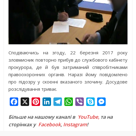
Сподіваючись на згоду, 22 березня 2017 року
зловмисник повторно прибув до службового кабінету
прокурора, де й був затриманий співробітниками
правоохоронних органів. Наразі йому повідомлено
про підозру у скоєнні вказаного злочину. Досудове
розслідування триває.
F
X
P
L
T
W
V
S
M
a
i
i
e
h
i
k
e
Більше на нашому каналі в
YouTube,
та на
c
n
n
l
a
b
y
s
сторінках у
Facebook
,
Instagram
!
e
t
k
e
t
e
p
s
b
e
e
g
s
r
e
e