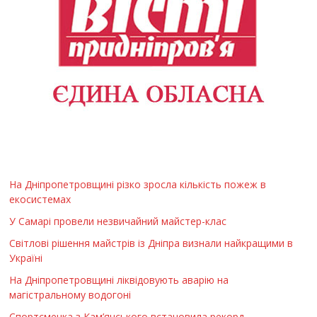
На Дніпропетровщині різко зросла кількість пожеж в
екосистемах
У Самарі провели незвичайний майстер-клас
Світлові рішення майстрів із Дніпра визнали найкращими в
Україні
На Дніпропетровщині ліквідовують аварію на
магістральному водогоні
Спортсменка з Кам’янського встановила рекорд