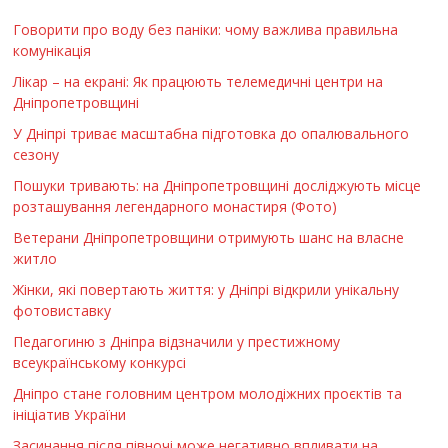
Говорити про воду без паніки: чому важлива правильна
комунікація
Лікар – на екрані: Як працюють телемедичні центри на
Дніпропетровщині
У Дніпрі триває масштабна підготовка до опалювального
сезону
Пошуки тривають: на Дніпропетровщині досліджують місце
розташування легендарного монастиря (Фото)
Ветерани Дніпропетровщини отримують шанс на власне
житло
Жінки, які повертають життя: у Дніпрі відкрили унікальну
фотовиставку
Педагогиню з Дніпра відзначили у престижному
всеукраїнському конкурсі
Дніпро стане головним центром молодіжних проєктів та
ініціатив України
Засинання після півночі може негативно впливати на