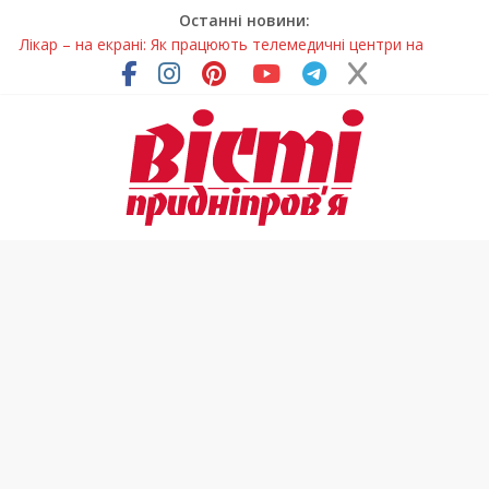
Останні новини:
Лікар – на екрані: Як працюють телемедичні центри на
Дніпропетровщині
У Дніпрі триває масштабна підготовка до опалювального
сезону
Пошуки тривають: на Дніпропетровщині досліджують місце
розташування легендарного монастиря (Фото)
Ветерани Дніпропетровщини отримують шанс на власне
житло
Говорити про воду без паніки: чому важлива правильна
комунікація