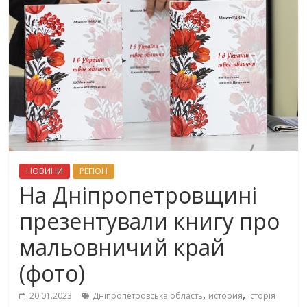
НОВИНИ
РЕГІОН
На Дніпропетровщині
презентували книгу про
мальовничий край
(фото)
,
,
20.01.2023
Дніпропетровська область
история
історія