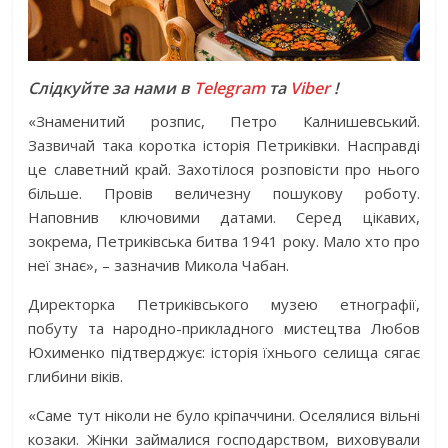
Слідкуйте за нами в
Telegram
та
Viber
!
«Знаменитий розпис, Петро Калнишевський.
Зазвичай така коротка історія Петриківки. Насправді
це славетний край. Захотілося розповісти про нього
більше. Провів величезну пошукову роботу.
Наповнив ключовими датами. Серед цікавих,
зокрема, Петриківська битва 1941 року. Мало хто про
неї знає», – зазначив Микола Чабан.
Директорка Петриківського музею етнографії,
побуту та народно-прикладного мистецтва Любов
Юхименко підтверджує: історія їхнього селища сягає
глибини віків.
«Саме тут ніколи не було кріпаччини. Оселялися вільні
козаки. Жінки займалися господарством, виховували