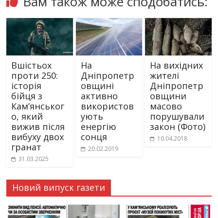
Вам також може сподобатись:
Вшістьох
На
На вихідних
проти 250:
Дніпропетр
жителі
історія
овщині
Дніпропетр
бійця з
активно
овщини
Кам’янськог
використов
масово
о, який
ують
порушували
вижив після
енергію
закон (Фото)
вибуху двох
сонця
10.04.2018
гранат
20.02.2019
31.03.2025
Новий випуск газети