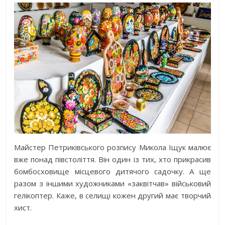
Майстер Петриківського розпису Микола Іщук малює
вже понад півстоліття. Він один із тих, хто прикрасив
бомбосховище місцевого дитячого садочку. А ще
разом з іншими художниками «заквітчав» військовий
гелікоптер. Каже, в селищі кожен другий має творчий
хист.