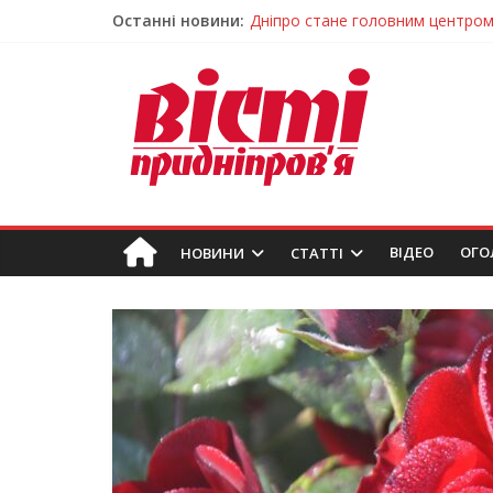
Останні новини:
Засинання після півночі може н
У Тернівці працюють над посил
На Дніпропетровщині різко зрос
У Самарі провели незвичайний 
Дніпро стане головним центром 
ВIДЕО
ОГО
НОВИНИ
СТАТТІ