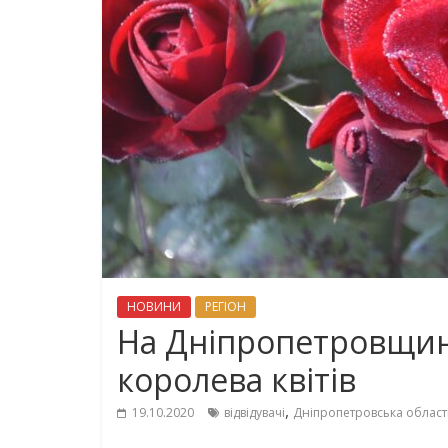
НОВИНИ
РЕГІОН
На Дніпропетровщин
королева квітів
,
19.10.2020
відвідувачі
Дніпропетровська област