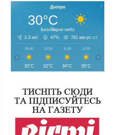
Дніпро
30°C
Безхмарне небо
2.3 м/с
47%
761
мм рт. ст.
09:00
10:00
11:00
12:00
13:00
14:00
‹
›
30°C
32°C
34°C
35°C
35°C
35°C