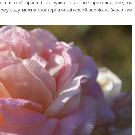
а в свої права і на вулиці стає все прохолодніше, на
ому саду можна спостерігати квітковий вернісаж. Зараз там