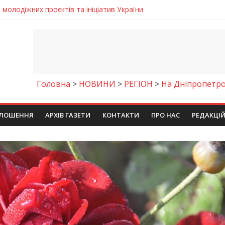
егативно впливати на здоров’я
енням водної безпеки громади
ла кількість пожеж в екосистемах
майстер-клас
молодіжних проєктів та ініціатив України
Головна
>
НОВИНИ
>
РЕГІОН
>
На Дніпропетро
ЛОШЕННЯ
АРХІВ ГАЗЕТИ
КОНТАКТИ
ПРО НАС
РЕДАКЦІ