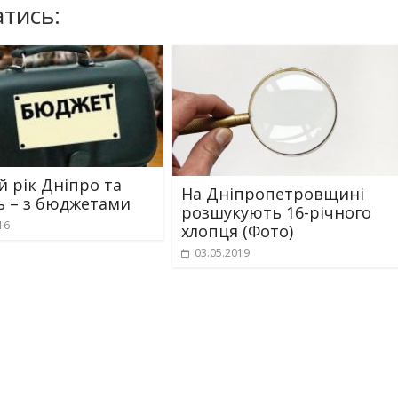
тись:
й рік Дніпро та
На Дніпропетровщині
ь – з бюджетами
розшукують 16-річного
16
хлопця (Фото)
03.05.2019