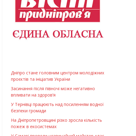
Дніпро стане головним центром молодіжних
проєктів та ініціатив України
Засинання після півночі може негативно
впливати на здоров’я
У Тернівці працюють над посиленням водної
безпеки громади
На Дніпропетровщині різко зросла кількість
пожеж в екосистемах
У Самарі провели незвичайний майстер-клас