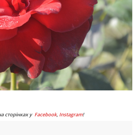
M
на сторінках у
Facebook
,
Instagram
!