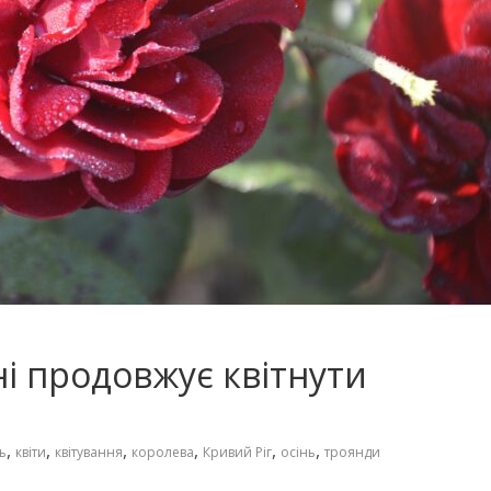
і продовжує квітнути
,
,
,
,
,
,
ь
квіти
квітування
королева
Кривий Ріг
осінь
троянди