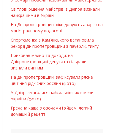
Світлові рішення майстрів із Дніпра визнали
найкращими в Україні
На Дніпропетровщині ліквідовують аварію на
магістральному водогоні
Спортсменка з Кам’янського встановила
рекорд Дніпропетровщини з пауерліфтингу
Приховав майно та доходи: на
Дніпропетровщині депутата сільради
визнали винним
На Дніпропетровщині зафіксували рясне
цвітіння рідкісних рослин (фото)
У Дніпрі змагалися найсильніші яхтсмени
України (фото)
Гречана каша з овочами і яйцем: легкий
домашній рецепт