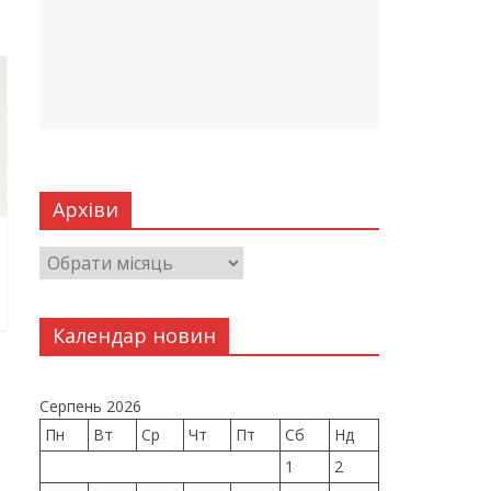
Архіви
Календар новин
Серпень 2026
Пн
Вт
Ср
Чт
Пт
Сб
Нд
1
2