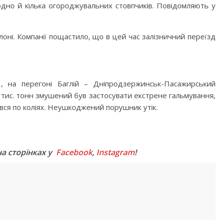
одно й кілька огороджувальних стовпчиків. Повідомляють у
алоні. Компанії пощастило, що в цей час залізничний переїзд
, на перегоні Баглій – Дніпродзержинськ-Пасажирський
 тис. тонн змушений був застосувати екстрене гальмування,
вся по коліях. Неушкоджений порушник утік.
M
на сторінках у
Facebook
,
Instagram
!