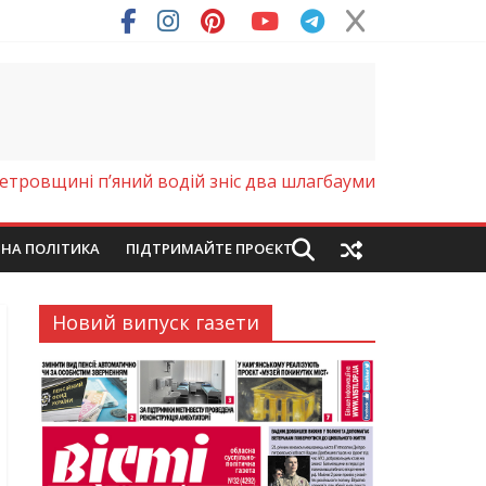
ря (Фото)
етровщині п’яний водій зніс два шлагбауми
ЙНА ПОЛІТИКА
ПІДТРИМАЙТЕ ПРОЄКТ
Новий випуск газети