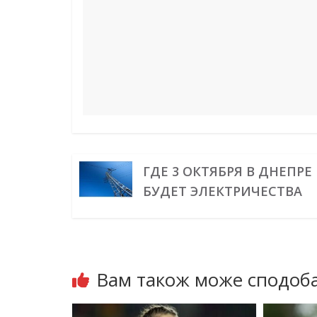
k
s
n
m
p
e
t
r
ГДЕ 3 ОКТЯБРЯ В ДНЕПРЕ
БУДЕТ ЭЛЕКТРИЧЕСТВА
Вам також може сподоба