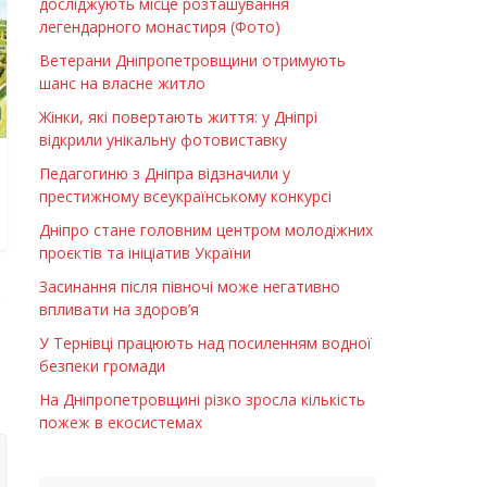
досліджують місце розташування
легендарного монастиря (Фото)
Ветерани Дніпропетровщини отримують
шанс на власне житло
Жінки, які повертають життя: у Дніпрі
відкрили унікальну фотовиставку
Педагогиню з Дніпра відзначили у
престижному всеукраїнському конкурсі
Дніпро стане головним центром молодіжних
проєктів та ініціатив України
Засинання після півночі може негативно
впливати на здоров’я
У Тернівці працюють над посиленням водної
безпеки громади
На Дніпропетровщині різко зросла кількість
пожеж в екосистемах