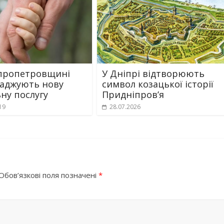
пропетровщині
У Дніпрі відтворюють
аджують нову
символ козацької історії
ьну послугу
Придніпров’я
19
28.07.2026
Обов’язкові поля позначені
*