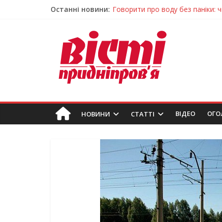
Останні новини:
Говорити про воду без паніки: 
Лікар – на екрані: Як працюють
У Дніпрі триває масштабна під
Пошуки тривають: на Дніпропет
Погода та прикмети на неділю, 
ВIДЕО
ОГО
НОВИНИ
СТАТТІ