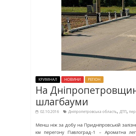
КРИМІНАЛ
НОВИНИ
РЕГІОН
На Дніпропетровщині
шлагбауми
,
,
02.10.2016
Дніпропетровська область
ДТП
пер
Менш ніж за добу на Придніпровській залізниц
км перегону Павлоград-1 – Ароматна лег