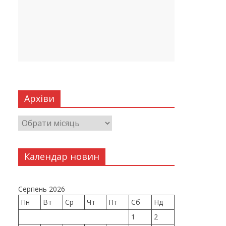
Архіви
Календар новин
Серпень 2026
Пн
Вт
Ср
Чт
Пт
Сб
Нд
1
2