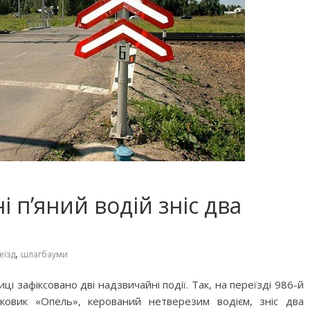
 п’яний водій зніс два
,
еїзд
шлагбауми
і зафіксовано дві надзвичайні події. Так, на переїзді 986-й
ковик «Опель», керований нетверезим водієм, зніс два