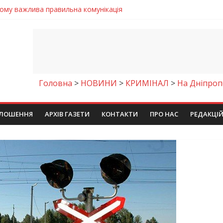
чому важлива правильна комунікація
 телемедичні центри на Дніпропетровщині
готовка до опалювального сезону
ровщині досліджують місце розташування легендарного монасти
9 серпня 2026 року
Головна
>
НОВИНИ
>
КРИМІНАЛ
>
На Дніпроп
ЛОШЕННЯ
АРХІВ ГАЗЕТИ
КОНТАКТИ
ПРО НАС
РЕДАКЦІ