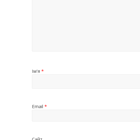
Ім'я
*
Email
*
Сайт