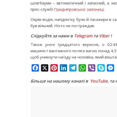
шлагбауми – автоматичний і запасний, а за
прес-службі
Придніпровської залізниці.
Окрім водія, напідпитку були й пасажири в с
був вільний. Ніхто не постраждав.
Слідкуйте за нами в
Telegram
та
Viber
!
Також уночі тридцятого вересня, о 02:43
машиніст вантажного потяга вагою понад 4,5
щоб уникнути наїзду на чоловіка, який вешта
F
X
P
L
T
W
V
S
a
i
i
e
h
i
k
e
Більше на нашому каналі в
YouTube,
та 
c
n
n
l
a
b
y
s
e
t
k
e
t
e
p
s
b
e
e
g
s
r
e
e
o
r
d
r
A
n
o
e
I
a
p
g