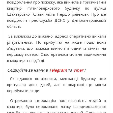
повідомлення про пожежу, яка виникла в трикімнатній
квартирі п’ятиповерхового будинку по вулиці
Шахтарської Слави міста Першотравенськ. Про це
повідомляє прес-служба ДСНС у Дніпропетровській
області.
За викликом до вказаної адреси оперативно виїхали
рятувальники. По прибуттю на місце події, вони
з’ясували, що пожежа виникла в одній із кімнат на
першому поверсі. Спостерігалося сильне задимлення
в квартирі та під’їзді.
Слідкуйте за нами в
Telegram
та
Viber
!
Як вдалося встановити, мешканці будинку вже
врятували двох дітей, але в квартирі ще могли
перебувати люди.
Отримавши інформацію про наявність людей в
квартирі, було сформовано ланку газодимозахисної
служби для пошуку та рятування людей. Одночасно