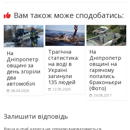
Вам також може сподобатись:
Трагічна
На
На
статистика:
Дніпропетр
Дніпропетр
на воді в
овщині на
овщині за
Україні
гарячому
день згоріли
загинули
попались
два
135 людей
браконьєри
автомобілі
(Фото)
12.05.2026
08.04.2026
29.08.2017
Залишити відповідь
Ваша e-mail адреса не оприлюднюватиметься.