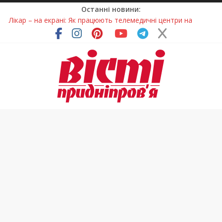
Останні новини:
Лікар – на екрані: Як працюють телемедичні центри на
Дніпропетровщині
У Дніпрі триває масштабна підготовка до опалювального
сезону
Пошуки тривають: на Дніпропетровщині досліджують місце
розташування легендарного монастиря (Фото)
Ветерани Дніпропетровщини отримують шанс на власне
житло
Говорити про воду без паніки: чому важлива правильна
комунікація