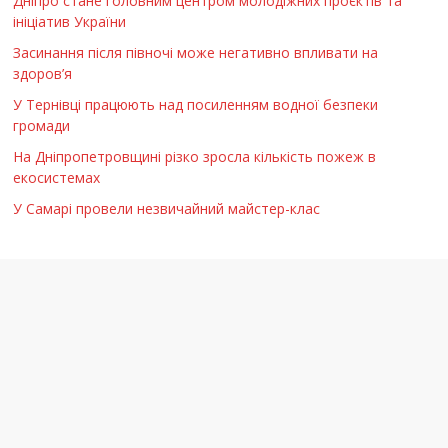
Дніпро стане головним центром молодіжних проєктів та
ініціатив України
Засинання після півночі може негативно впливати на
здоров’я
У Тернівці працюють над посиленням водної безпеки
громади
На Дніпропетровщині різко зросла кількість пожеж в
екосистемах
У Самарі провели незвичайний майстер-клас