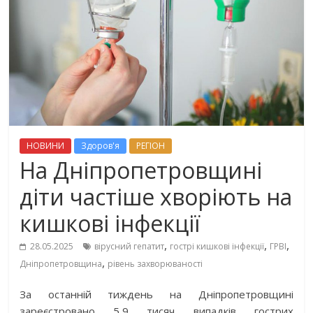
НОВИНИ
Здоров'я
РЕГІОН
На Дніпропетровщині
діти частіше хворіють на
кишкові інфекції
,
,
,
28.05.2025
вірусний гепатит
гострі кишкові інфекції
ГРВІ
,
Дніпропетровщина
рівень захворюваності
За останній тиждень на Дніпропетровщині
зареєстровано 5,9 тисяч випадків гострих