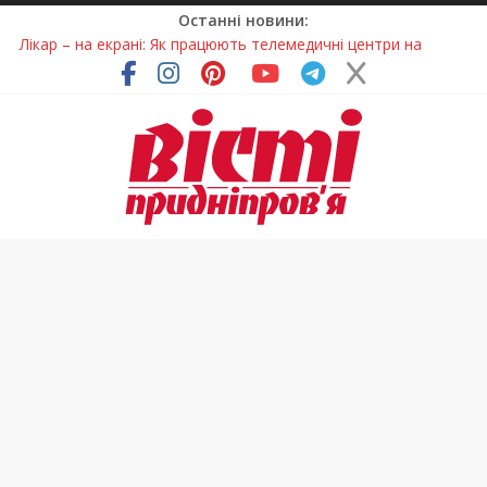
Останні новини:
Лікар – на екрані: Як працюють телемедичні центри на
Дніпропетровщині
У Дніпрі триває масштабна підготовка до опалювального
сезону
Пошуки тривають: на Дніпропетровщині досліджують місце
розташування легендарного монастиря (Фото)
Ветерани Дніпропетровщини отримують шанс на власне
житло
Говорити про воду без паніки: чому важлива правильна
комунікація