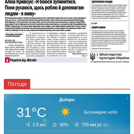
Погода
Дніпро
31°C
Безхмарне небо
2.6 м/с
40%
758
мм рт. ст.