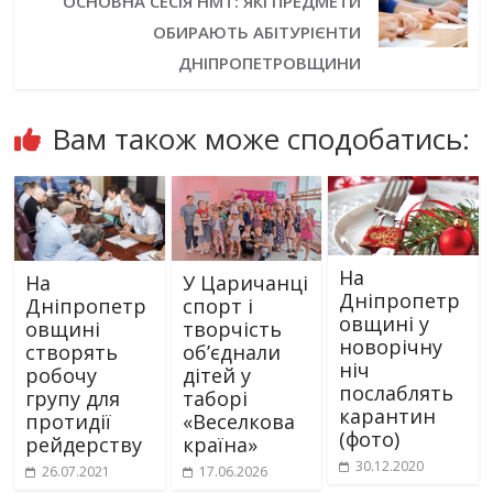
ОСНОВНА СЕСІЯ НМТ: ЯКІ ПРЕДМЕТИ
ОБИРАЮТЬ АБІТУРІЄНТИ
ДНІПРОПЕТРОВЩИНИ
Вам також може сподобатись:
На
На
У Царичанці
Дніпропетр
Дніпропетр
спорт і
овщині у
овщині
творчість
новорічну
створять
об’єднали
ніч
робочу
дітей у
послаблять
групу для
таборі
карантин
протидії
«Веселкова
(фото)
рейдерству
країна»
30.12.2020
26.07.2021
17.06.2026