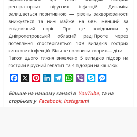
респіраторних вірусних інфекцій. Динаміка
залишається позитивною — рівень захворюваності
знижується та нині майже на 68% менший за
епідемічний поріг. Про це повідомили у
Дніпропетровській обласній раді.
Проте через
потепління спостерігається 109 випадків гострих
кишкових інфекцій. Більше половини хворих— діти.
Також цього тижня виявлено 5 випадків підозр на
гострий вірусний гепатит та 4 підозри на кашлюк.
F
X
P
L
T
W
V
S
M
a
i
i
e
h
i
k
e
Більше на нашому каналі в
YouTube,
та на
c
n
n
l
a
b
y
s
сторінках у
Facebook
,
Instagram
!
e
t
k
e
t
e
p
s
b
e
e
g
s
r
e
e
o
r
d
r
A
n
o
e
I
a
p
g