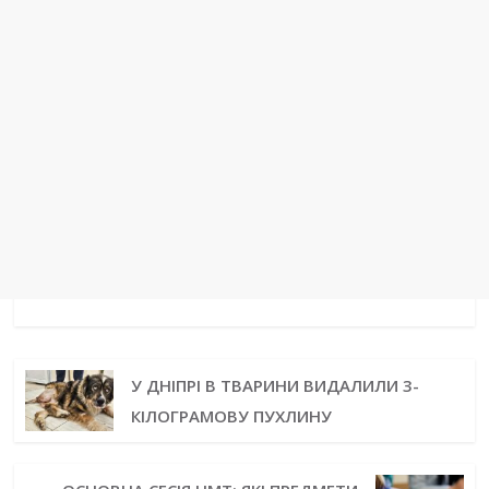
k
s
n
m
p
e
t
r
У ДНІПРІ В ТВАРИНИ ВИДАЛИЛИ 3-
КІЛОГРАМОВУ ПУХЛИНУ