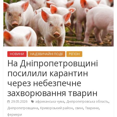
НОВИНИ
НАДЗВИЧАЙНІ ПОДІЇ
РЕГІОН
На Дніпропетровщині
посилили карантин
через небезпечне
захворювання тварин
,
,
29.05.2026
африканська чума
Дніпропетровська область
,
,
,
,
Дніпропетровщина
Криворізький район
свині
Тварини
фермери