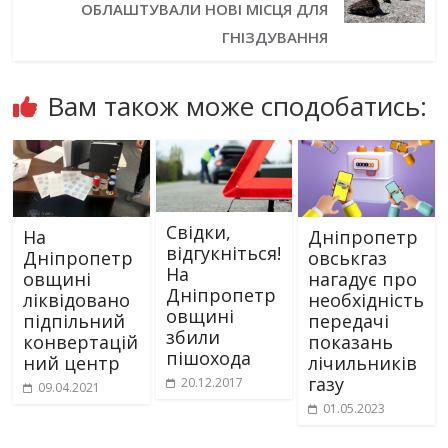
ОБЛАШТУВАЛИ НОВІ МІСЦЯ ДЛЯ
ГНІЗДУВАННЯ
Вам також може сподобатись:
Свідки,
На
Дніпропетр
відгукніться!
Дніпропетр
овськгаз
На
овщині
нагадує про
Дніпропетр
ліквідовано
необхідність
овщині
підпільний
передачі
збили
конвертацій
показань
пішохода
ний центр
лічильників
газу
20.12.2017
09.04.2021
01.05.2023