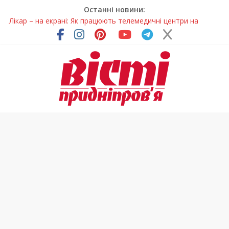
Останні новини:
Лікар – на екрані: Як працюють телемедичні центри на
Дніпропетровщині
У Дніпрі триває масштабна підготовка до опалювального
сезону
Пошуки тривають: на Дніпропетровщині досліджують місце
розташування легендарного монастиря (Фото)
Ветерани Дніпропетровщини отримують шанс на власне
житло
Говорити про воду без паніки: чому важлива правильна
комунікація