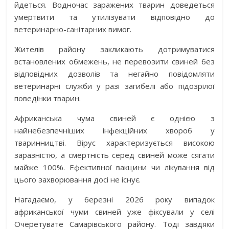
йдеться. Водночас заражених тварин доведеться
умертвити та утилізувати відповідно до
ветеринарно-санітарних вимог.
Жителів району закликають дотримуватися
встановлених обмежень, не перевозити свиней без
відповідних дозволів та негайно повідомляти
ветеринарні служби у разі загибелі або підозрілої
поведінки тварин.
Африканська чума свиней є однією з
найнебезпечніших інфекційних хвороб у
тваринництві. Вірус характеризується високою
заразністю, а смертність серед свиней може сягати
майже 100%. Ефективної вакцини чи лікування від
цього захворювання досі не існує.
Нагадаємо, у березні 2026 року випадок
африканської чуми свиней уже фіксували у селі
Очеретувате Самарівського району. Тоді завдяки