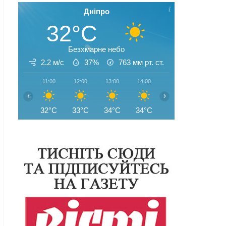
Дніпро
32°C
Безхмарне небо
2.2 м/с
37%
763
мм рт. ст.
11:00
12:00
13:00
14:00
15:00
16:00
‹
›
32°C
33°C
34°C
34°C
34°C
35°C