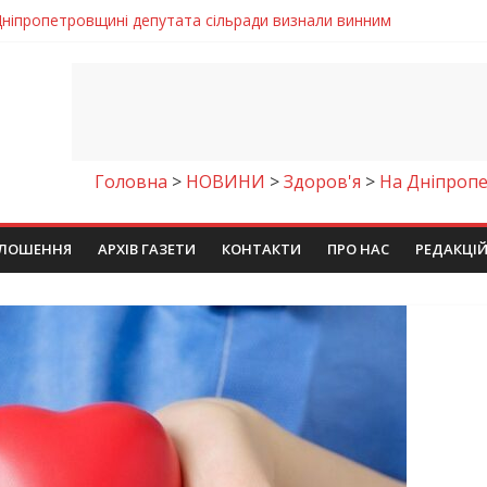
Дніпропетровщині депутата сільради визнали винним
и рясне цвітіння рідкісних рослин (фото)
 яхтсмени України (фото)
: легкий домашній рецепт
акана під ваш напій?
Головна
>
НОВИНИ
>
Здоров'я
>
На Дніпропе
ЛОШЕННЯ
АРХІВ ГАЗЕТИ
КОНТАКТИ
ПРО НАС
РЕДАКЦІ