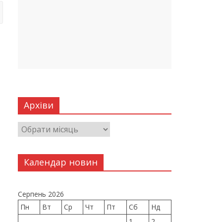
Архіви
Календар новин
Серпень 2026
Пн
Вт
Ср
Чт
Пт
Сб
Нд
1
2