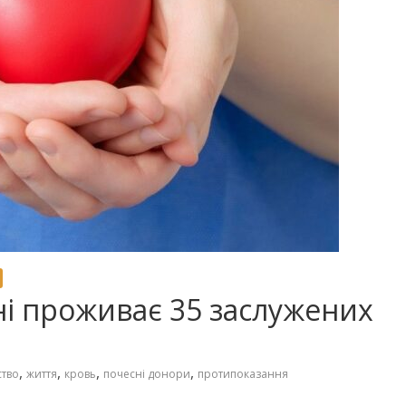
і проживає 35 заслужених
,
,
,
,
тво
життя
кровь
почесні донори
протипоказання