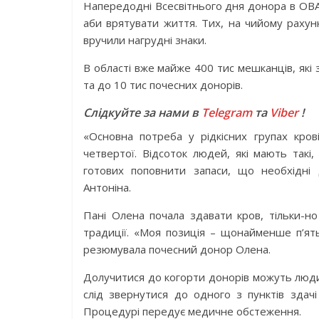
Напередодні Всесвітнього дня донора в ОВА
аби врятувати життя. Тих, на чийому рахунк
вручили нагрудні знаки.
В області вже майже 400 тис мешканців, які
та до 10 тис почесних донорів.
Слідкуйте за нами в
Telegram
та
Viber
!
«Основна потреба у рідкісних групах кро
четвертої. Відсоток людей, які мають такі
готових поповнити запаси, що необхідні д
Антоніна.
Пані Олена почала здавати кров, тільки-н
традиції. «Моя позиція – щонайменше п’ять 
резюмувала почесний донор Олена.
Долучитися до когорти донорів можуть люди 
слід звернутися до одного з пунктів здачі 
Процедурі передує медичне обстеження.