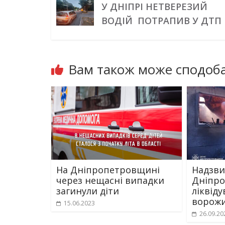
У ДНІПРІ НЕТВЕРЕЗИЙ
ВОДІЙ ПОТРАПИВ У ДТП
Вам також може сподоба
На Дніпропетровщині
Надзв
через нещасні випадки
Дніпр
загинули діти
ліквіду
ворожи
15.06.2023
26.09.20