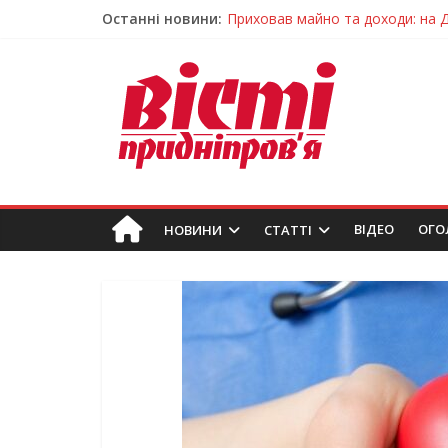
Приховав майно та доходи: на 
Останні новини:
На Дніпропетровщині зафіксувал
У Дніпрі змагалися найсильніші
Гречана каша з овочами і яйцем
Як обрати розмір крафтового ст
ВIДЕО
ОГО
НОВИНИ
СТАТТІ