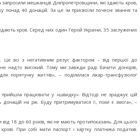
 запросили мешканців Дніпропетровщини, які здають кров,
у понад 40 донацій. За це їм присвоїли почесні звання та
 здають кров. Серед них один Герой України, 35 заслужених
ві. Це всі з негативним резус фактором – від першої до
, не надто високий. Тому ми завжди раді бачити донорів,
ля порятунку життів», – поділилася лікар-трансфузіолог
о прийшла працювати у «швидку». Відтоді не зраджує цій
донацій на рік. Буду притримуватися її, поки є змога», –
від 18 до 60 років, які не мають протипоказань. Для цього
крові. При собі мати паспорт і картку платника податків.