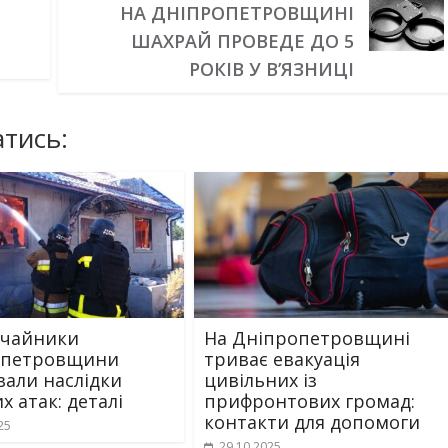
НА ДНІПРОПЕТРОВЩИНІ
ШАХРАЙ ПРОВЕДЕ ДО 5
РОКІВ У В’ЯЗНИЦІ
тись:
ичайники
На Дніпропетровщині
опетровщини
триває евакуація
вали наслідки
цивільних із
х атак: деталі
прифронтових громад:
контакти для допомоги
25
29.10.2025