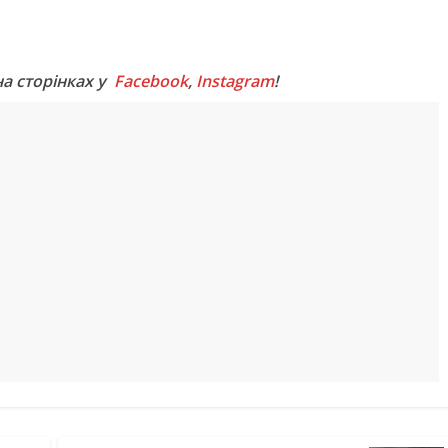
M
на сторінках у
Facebook
,
Instagram
!