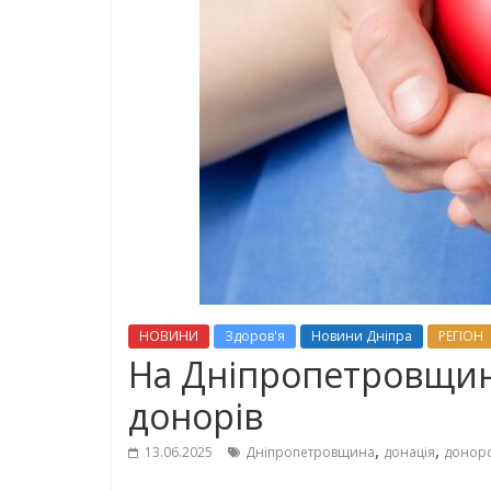
НОВИНИ
Здоров'я
Новини Дніпра
РЕГІОН
На Дніпропетровщин
донорів
,
,
13.06.2025
Дніпропетровщина
донація
донорс