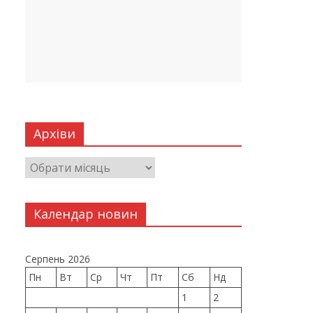
Архіви
Календар новин
Серпень 2026
Пн
Вт
Ср
Чт
Пт
Сб
Нд
1
2