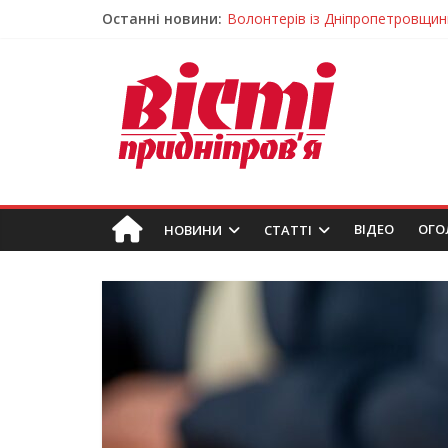
Останні новини:
Волонтерів із Дніпропетровщини
Дніпровський цирк отримав між
Для школярів Дніпропетровщин
Дніпрянка стала однією з найкра
Як обрати розмір крафтового ст
ВIДЕО
ОГО
НОВИНИ
СТАТТІ