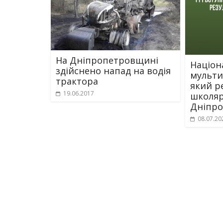
На Дніпропетровщині
Націон
здійснено напад на водія
мульти
трактора
який р
19.06.2017
школяр
Дніпр
08.07.20