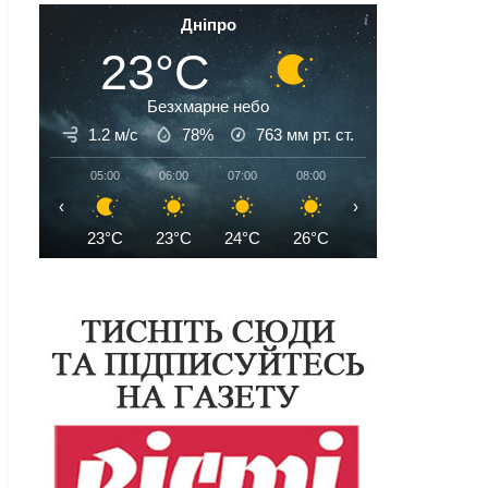
Дніпро
23°C
Безхмарне небо
1.2 м/с
78%
763
мм рт. ст.
05:00
06:00
07:00
08:00
09:00
10:00
‹
›
23°C
23°C
24°C
26°C
28°C
30°C