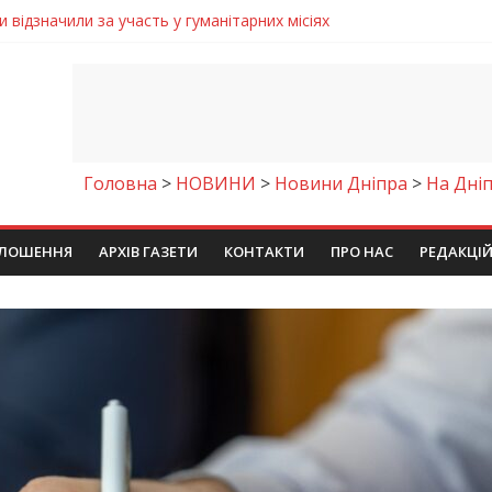
 відзначили за участь у гуманітарних місіях
народне визнання
и стане доступним безкоштовне гаряче харчування
щих юних кінологів світу
акана під ваш напій?
Головна
>
НОВИНИ
>
Новини Дніпра
>
На Дні
ЛОШЕННЯ
АРХІВ ГАЗЕТИ
КОНТАКТИ
ПРО НАС
РЕДАКЦІ