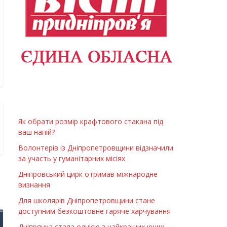
Як обрати розмір крафтового стакана під
ваш напій?
Волонтерів із Дніпропетровщини відзначили
за участь у гуманітарних місіях
Дніпровський цирк отримав міжнародне
визнання
Для школярів Дніпропетровщини стане
доступним безкоштовне гаряче харчування
Дніпрянка стала однією з найкращих юних