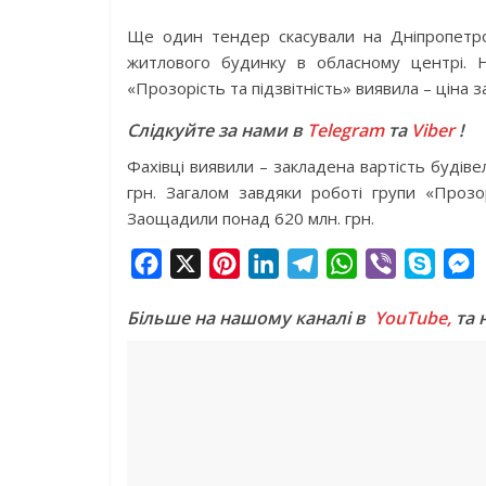
Ще один тендер скасували на Дніпропетро
житлового будинку в обласному центрі. 
«Прозорість та підзвітність» виявила – ціна
Слідкуйте за нами в
Telegram
та
Viber
!
Фахівці виявили – закладена вартість будіве
грн. Загалом завдяки роботі групи «Прозор
Заощадили понад 620 млн. грн.
F
X
P
L
T
W
V
S
a
i
i
e
h
i
k
e
Більше на нашому каналі в
YouTube,
та 
c
n
n
l
a
b
y
s
e
t
k
e
t
e
p
s
b
e
e
g
s
r
e
e
o
r
d
r
A
n
o
e
I
a
p
g
k
s
n
m
p
e