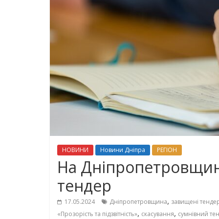
НОВИНИ
Новини Дніпра
РЕГІОН
На Дніпропетровщин
тендер
,
17.05.2024
Дніпропетровщина
завищені тенде
,
,
«Прозорість та підзвітність»
скасування
сумнівний те