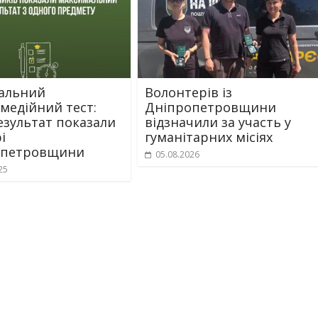
альний
Волонтерів із
медійний тест:
Дніпропетровщини
езультат показали
відзначили за участь у
і
гуманітарних місіях
опетровщини
05.08.2026
25