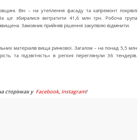
вщині. Він – на утеплення фасаду та капремонт покрівлі
На це збиралися витратити 41,6 млн грн. Робоча група
 завищена. Замовник прийняв рішення закупівлю відмінити.
льних матеріалів вища ринкової. Загалом – на понад 5,5 млн
ість та підзвітність» в регіоні переглянули 36 тендерів.
M
на сторінках у
Facebook
,
Instagram
!