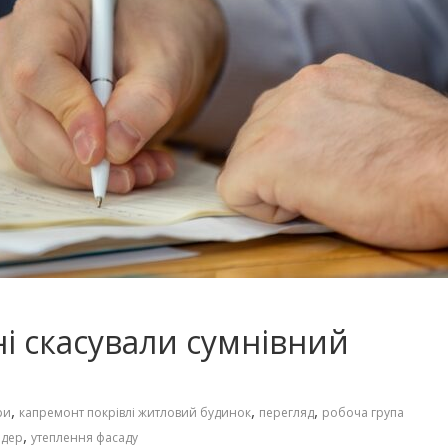
і скасували сумнівний
,
,
,
ри
капремонт покрівлі житловий будинок
перегляд
робоча група
,
ндер
утеплення фасаду