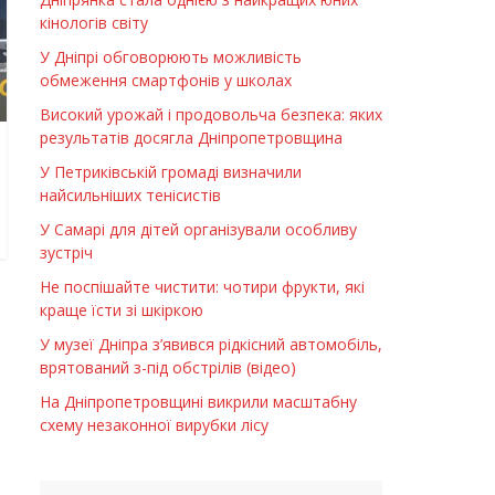
кінологів світу
У Дніпрі обговорюють можливість
обмеження смартфонів у школах
Високий урожай і продовольча безпека: яких
результатів досягла Дніпропетровщина
У Петриківській громаді визначили
найсильніших тенісистів
У Самарі для дітей організували особливу
зустріч
Не поспішайте чистити: чотири фрукти, які
краще їсти зі шкіркою
У музеї Дніпра з’явився рідкісний автомобіль,
врятований з-під обстрілів (відео)
На Дніпропетровщині викрили масштабну
схему незаконної вирубки лісу