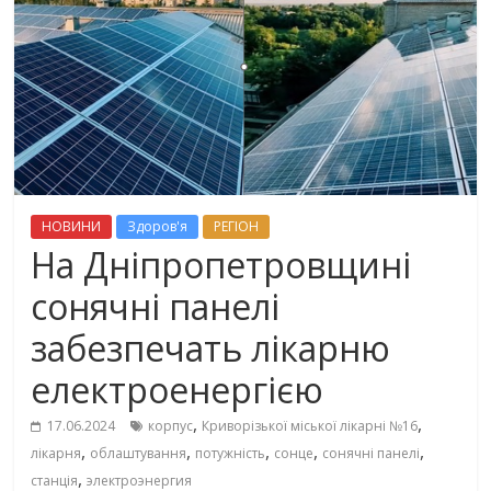
НОВИНИ
Здоров'я
РЕГІОН
На Дніпропетровщині
сонячні панелі
забезпечать лікарню
електроенергією
,
,
17.06.2024
корпус
Криворізької міської лікарні №16
,
,
,
,
,
лікарня
облаштування
потужність
сонце
сонячні панелі
,
станція
электроэнергия