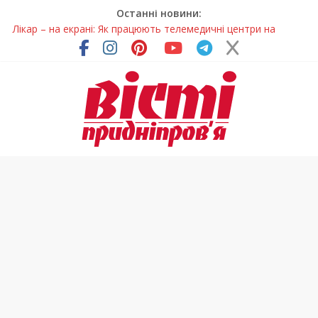
Останні новини:
Лікар – на екрані: Як працюють телемедичні центри на
Дніпропетровщині
У Дніпрі триває масштабна підготовка до опалювального
сезону
Пошуки тривають: на Дніпропетровщині досліджують місце
розташування легендарного монастиря (Фото)
Ветерани Дніпропетровщини отримують шанс на власне
житло
Говорити про воду без паніки: чому важлива правильна
комунікація