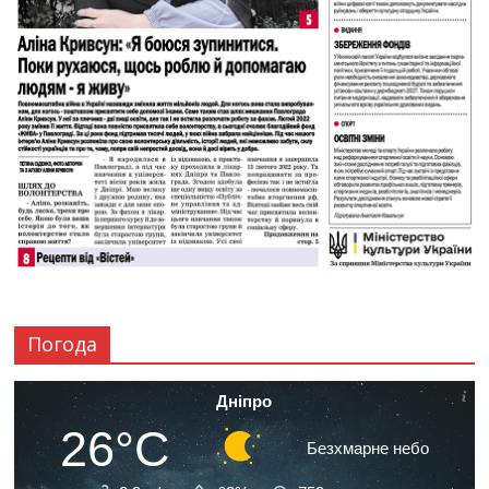
Погода
Дніпро
26°C
Безхмарне небо