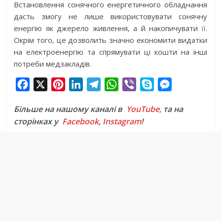
Встановлення сонячного енергетичного обладнання
дасть змогу не лише використовувати сонячну
енергію як джерело живлення, а й накопичувати її.
Окрім того, це дозволить значно економити видатки
на електроенергію та спрямувати ці кошти на інші
потреби медзакладів.
F
X
P
L
T
W
V
S
M
a
i
i
e
h
i
k
e
Більше на нашому каналі в
YouTube,
та на
c
n
n
l
a
b
y
s
сторінках у
Facebook
,
Instagram
!
e
t
k
e
t
e
p
s
b
e
e
g
s
r
e
e
o
r
d
r
A
n
o
e
I
a
p
g
k
s
n
m
p
e
t
r