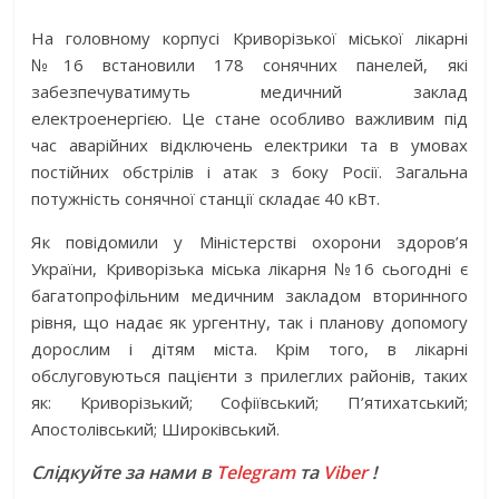
На головному корпусі Криворізької міської лікарні
№16 встановили 178 сонячних панелей, які
забезпечуватимуть медичний заклад
електроенергією. Це стане особливо важливим під
час аварійних відключень електрики та в умовах
постійних обстрілів і атак з боку Росії. Загальна
потужність сонячної станції складає 40 кВт.
Як повідомили у Міністерстві охорони здоров’я
України, Криворізька міська лікарня №16 сьогодні є
багатопрофільним медичним закладом вторинного
рівня, що надає як ургентну, так і планову допомогу
дорослим і дітям міста. Крім того, в лікарні
обслуговуються пацієнти з прилеглих районів, таких
як: Криворізький; Софіївський; П’ятихатський;
Апостолівський; Широківський.
Слідкуйте за нами в
Telegram
та
Viber
!