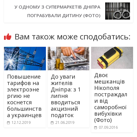
У ОДНОМУ З СУПЕРМАРКЕТІВ ДНІПРА
ПОГРАБУВАЛИ ДИТИНУ (ФОТО)
Вам також може сподобатись:
Двоє
Повышение
До уваги
мешканців
тарифов на
жителів
Нікополя
электроэне
Дніпра: з 1
постраждал
ргию не
липня
и від
коснется
вводиться
саморобної
большинств
акцизний
вибухівки
а украинцев
податок
(Фото)
12.12.2019
21.06.2019
07.09.2016