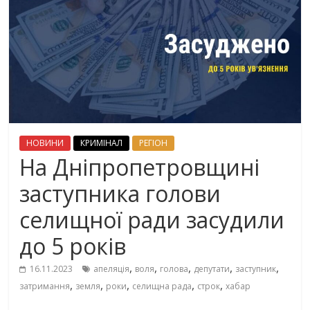
НОВИНИ
КРИМІНАЛ
РЕГІОН
На Дніпропетровщині
заступника голови
селищної ради засудили
до 5 років
,
,
,
,
,
16.11.2023
апеляція
воля
голова
депутати
заступник
,
,
,
,
,
затримання
земля
роки
селищна рада
строк
хабар