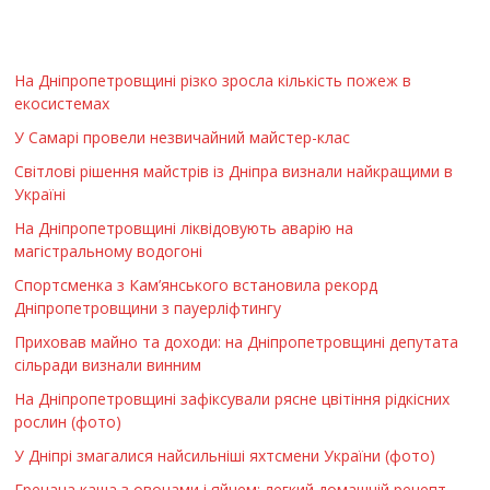
На Дніпропетровщині різко зросла кількість пожеж в
екосистемах
У Самарі провели незвичайний майстер-клас
Світлові рішення майстрів із Дніпра визнали найкращими в
Україні
На Дніпропетровщині ліквідовують аварію на
магістральному водогоні
Спортсменка з Кам’янського встановила рекорд
Дніпропетровщини з пауерліфтингу
Приховав майно та доходи: на Дніпропетровщині депутата
сільради визнали винним
На Дніпропетровщині зафіксували рясне цвітіння рідкісних
рослин (фото)
У Дніпрі змагалися найсильніші яхтсмени України (фото)
Гречана каша з овочами і яйцем: легкий домашній рецепт