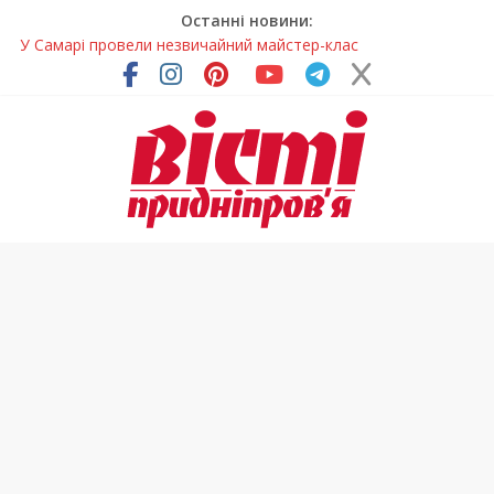
Останні новини:
У Самарі провели незвичайний майстер-клас
Світлові рішення майстрів із Дніпра визнали найкращими в
Україні
На Дніпропетровщині ліквідовують аварію на
магістральному водогоні
Спортсменка з Кам’янського встановила рекорд
Дніпропетровщини з пауерліфтингу
На Дніпропетровщині різко зросла кількість пожеж в
екосистемах