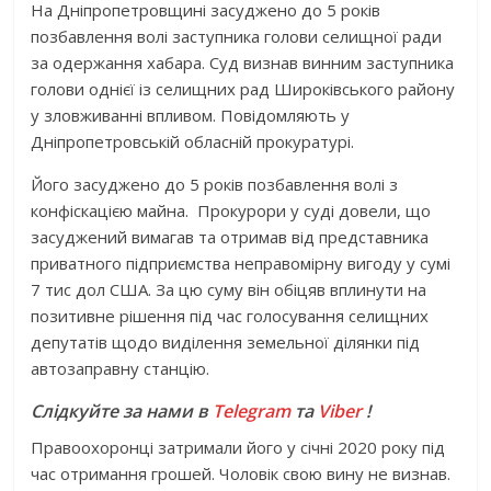
На Дніпропетровщині засуджено до 5 років
позбавлення волі заступника голови селищної ради
за одержання хабара. Суд визнав винним заступника
голови однієї із селищних рад Широківського району
у зловживанні впливом. Повідомляють у
Дніпропетровській обласній прокуратурі.
Його засуджено до 5 років позбавлення волі з
конфіскацією майна. Прокурори у суді довели, що
засуджений вимагав та отримав від представника
приватного підприємства неправомірну вигоду у сумі
7 тис дол США. За цю суму він обіцяв вплинути на
позитивне рішення під час голосування селищних
депутатів щодо виділення земельної ділянки під
автозаправну станцію.
Слідкуйте за нами в
Telegram
та
Viber
!
Правоохоронці затримали його у січні 2020 року під
час отримання грошей. Чоловік свою вину не визнав.