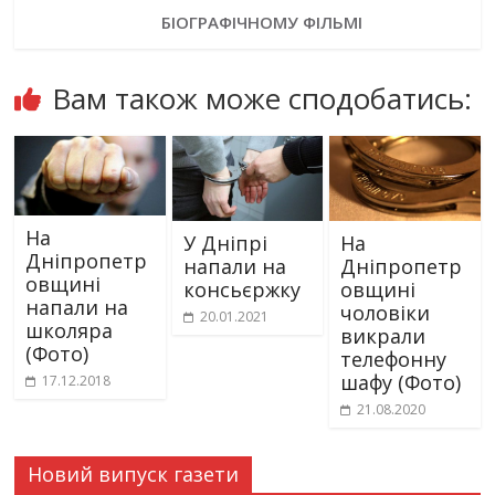
БІОГРАФІЧНОМУ ФІЛЬМІ
Вам також може сподобатись:
На
У Дніпрі
На
Дніпропетр
напали на
Дніпропетр
овщині
консьєржку
овщині
напали на
чоловіки
20.01.2021
школяра
викрали
(Фото)
телефонну
шафу (Фото)
17.12.2018
21.08.2020
Новий випуск газети