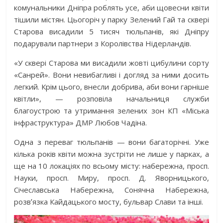
комунальники Дніпра роблять усе, аби щовесни квіти
тішили містян. Цьогоріч у парку Зелений Гай та сквері
Старова висадили 5 тисяч тюльпанів, які Дніпру
подарували партнери з Королівства Нідерландів.
«У сквері Старова ми висадили жовті цибулини сорту
«Санрей». Вони невибагливі і догляд за ними досить
легкий. Крім цього, внесли добрива, аби вони гарніше
квітли», — розповіла начальниця служби
благоустрою та утримання зелених зон КП «Міська
інфраструктура» ДМР Любов Чадіна.
Одна з переваг тюльпанів — вони багаторічні. Уже
кілька років квіти можна зустріти не лише у парках, а
ще на 10 локаціях по всьому місту: набережна, просп.
Науки, просп. Миру, просп. Д. Яворницького,
Січеславська Набережна, Сонячна Набережна,
розвʼязка Кайдацького мосту, бульвар Слави та інші.