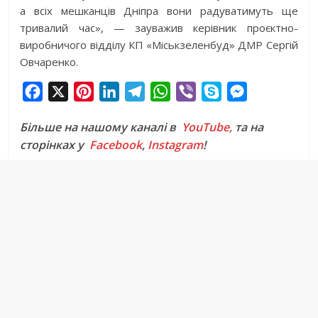
а всіх мешканців Дніпра вони радуватимуть ще
тривалий час», — зауважив керівник проєктно-
виробничого відділу КП «Міськзеленбуд» ДМР Сергій
Овчаренко.
F
X
P
L
T
W
V
S
M
a
i
i
e
h
i
k
e
Більше на нашому каналі в
YouTube,
та на
c
n
n
l
a
b
y
s
сторінках у
Facebook
,
Instagram
!
e
t
k
e
t
e
p
s
b
e
e
g
s
r
e
e
o
r
d
r
A
n
o
e
I
a
p
g
k
s
n
m
p
e
t
r