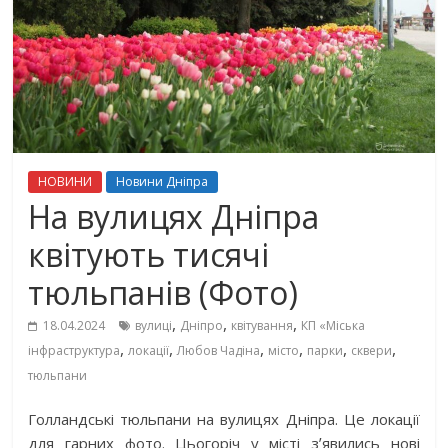
НОВИНИ
Новини Дніпра
На вулицях Дніпра
квітують тисячі
тюльпанів (Фото)
,
,
,
18.04.2024
вулиці
Дніпро
квітування
КП «Міська
,
,
,
,
,
,
інфраструктура
локації
Любов Чадіна
місто
парки
сквери
тюльпани
Голландські тюльпани на вулицях Дніпра. Це локації
для гарних фото. Цьогоріч у місті зʼявились нові