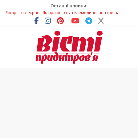
Останні новини:
Лікар – на екрані: Як працюють телемедичні центри на
Дніпропетровщині
У Дніпрі триває масштабна підготовка до опалювального
сезону
Пошуки тривають: на Дніпропетровщині досліджують місце
розташування легендарного монастиря (Фото)
Ветерани Дніпропетровщини отримують шанс на власне
житло
Говорити про воду без паніки: чому важлива правильна
комунікація