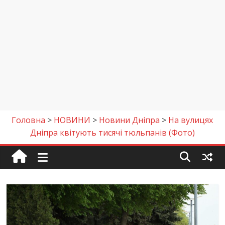
Головна
>
НОВИНИ
>
Новини Дніпра
>
На вулицях
Дніпра квітують тисячі тюльпанів (Фото)