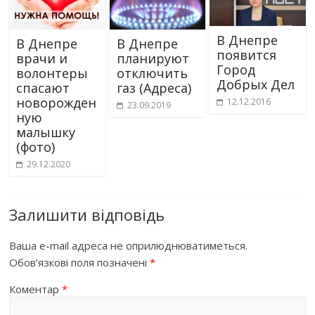
В Днепре
В Днепре
В Днепре
появится
врачи и
планируют
Город
волонтеры
отключить
Добрых Дел
спасают
газ (Адреса)
новорожден
12.12.2016
23.09.2019
ную
малышку
(фото)
29.12.2020
Залишити відповідь
Ваша e-mail адреса не оприлюднюватиметься.
Обов’язкові поля позначені
*
Коментар
*