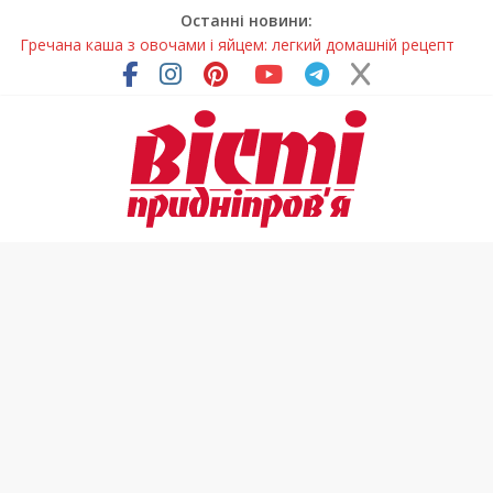
Останні новини:
Гречана каша з овочами і яйцем: легкий домашній рецепт
Як обрати розмір крафтового стакана під ваш напій?
Волонтерів із Дніпропетровщини відзначили за участь у
гуманітарних місіях
Дніпровський цирк отримав міжнародне визнання
У Дніпрі змагалися найсильніші яхтсмени України (фото)