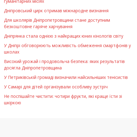
гуманітарних місіях
Дніпровський цирк отримав міжнародне визнання
Для школярів Дніпропетровщини стане доступним
безкоштовне гаряче харчування
Дніпрянка стала однією з найкращих юних кінологів світу
У Дніпрі обговорюють можливість обмеження смартфонів у
школах
Високий урожай і продовольча безпека: яких результатів
досягла Дніпропетровщина
У Петриківській громаді визначили найсильніших тенісистів
У Самарі для дітей організували особливу зустріч
Не поспішайте чистити: чотири фрукти, які краще їсти зі
шкіркою