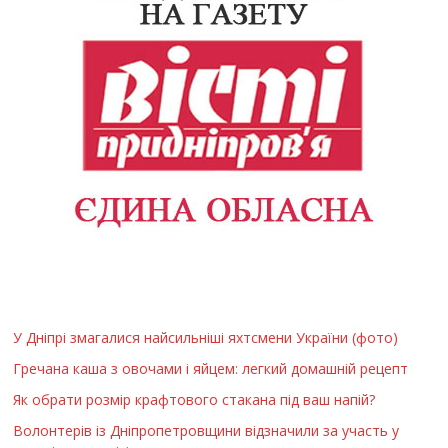
У Дніпрі змагалися найсильніші яхтсмени України (фото)
Гречана каша з овочами і яйцем: легкий домашній рецепт
Як обрати розмір крафтового стакана під ваш напій?
Волонтерів із Дніпропетровщини відзначили за участь у