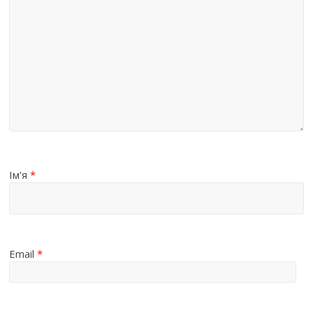
Ім'я
*
Email
*