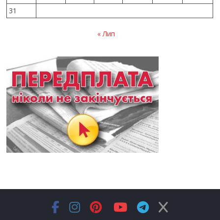
31
« Лип