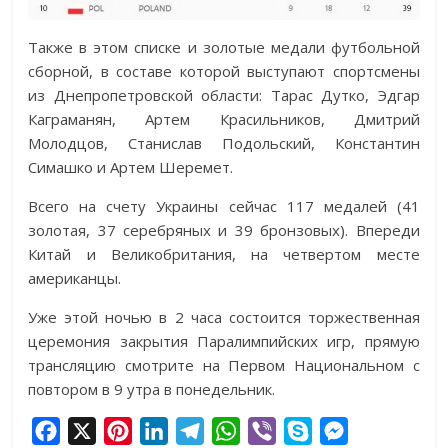
Также в этом списке и золотые медали футбольной
сборной, в составе которой выступают спортсмены
из Днепропетровской области: Тарас Дутко, Эдгар
Каграманян, Артем Красильников, Дмитрий
Молодцов, Станислав Подольский, Константин
Симашко и Артем Шеремет.
Всего на счету Украины сейчас 117 медалей (41
золотая, 37 серебряных и 39 бронзовых). Впереди
Китай и Великобритания, на четвертом месте
американцы.
Уже этой ночью в 2 часа состоится торжественная
церемония закрытия Паралимпийских игр, прямую
трансляцию смотрите на Первом Национальном с
повтором в 9 утра в понедельник.
F
X
P
L
T
W
V
S
M