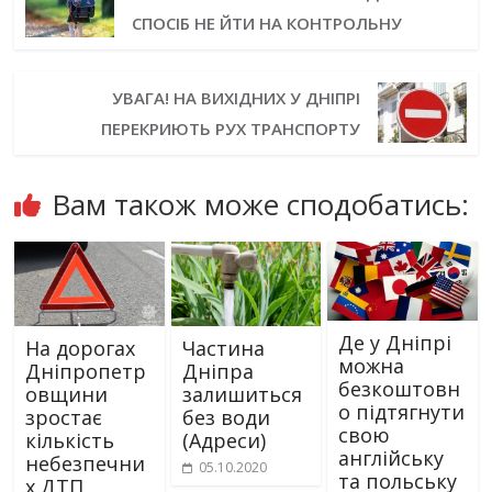
СПОСІБ НЕ ЙТИ НА КОНТРОЛЬНУ
УВАГА! НА ВИХІДНИХ У ДНІПРІ
ПЕРЕКРИЮТЬ РУХ ТРАНСПОРТУ
Вам також може сподобатись:
Де у Дніпрі
На дорогах
Частина
можна
Дніпропетр
Дніпра
безкоштовн
овщини
залишиться
о підтягнути
зростає
без води
свою
кількість
(Адреси)
англійську
небезпечни
05.10.2020
та польську
х ДТП