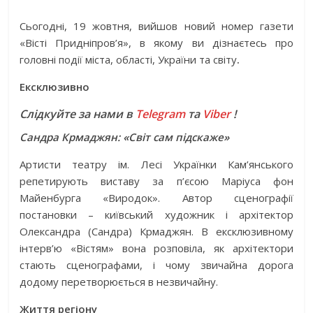
Сьогодні, 19 жовтня, вийшов новий номер газети
«Вісті Придніпров’я», в якому ви дізнаєтесь про
головні події міста, області, України та світу
.
Ексклюзивно
Слідкуйте за нами в
Telegram
та
Viber
!
Сандра Крмаджян: «Світ сам підскаже»
Артисти театру ім. Лесі Українки Кам’янського
репетирують виставу за п’єсою Маріуса фон
Майенбурга «Виродок». Автор сценографії
постановки – київський художник і архітектор
Олександра (Сандра) Крмаджян. В ексклюзивному
інтерв’ю «Вістям» вона розповіла, як архітектори
стають сценографами, і чому звичайна дорога
додому перетворюється в незвичайну.
Життя регіону