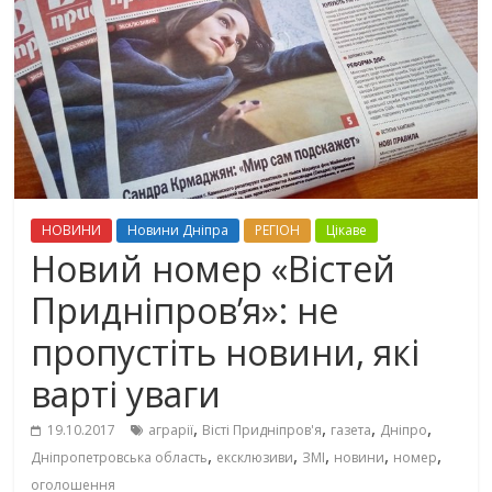
НОВИНИ
Новини Дніпра
РЕГІОН
Цікаве
Новий номер «Вістей
Придніпров’я»: не
пропустіть новини, які
варті уваги
,
,
,
,
19.10.2017
аграрії
Вісті Придніпров'я
газета
Дніпро
,
,
,
,
,
Дніпропетровська область
ексклюзиви
ЗМІ
новини
номер
оголошення