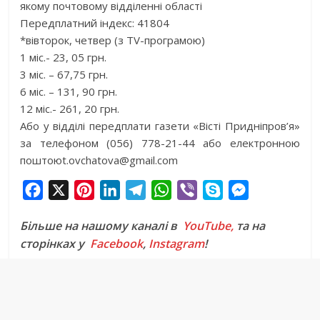
якому почтовому відділенні області
Передплатний індекс: 41804
*вівторок, четвер (з ТV-програмою)
1 міс.- 23, 05 грн.
3 міс. – 67,75 грн.
6 міс. – 131, 90 грн.
12 міс.- 261, 20 грн.
Або у відділі передплати газети «Вісті Придніпров’я»
за телефоном (056) 778-21-44 або електронною
поштоюt.ovchatova@gmail.com
F
X
P
L
T
W
V
S
M
a
i
i
e
h
i
k
e
Більше на нашому каналі в
YouTube,
та на
c
n
n
l
a
b
y
s
сторінках у
Facebook
,
Instagram
!
e
t
k
e
t
e
p
s
b
e
e
g
s
r
e
e
o
r
d
r
A
n
o
e
I
a
p
g