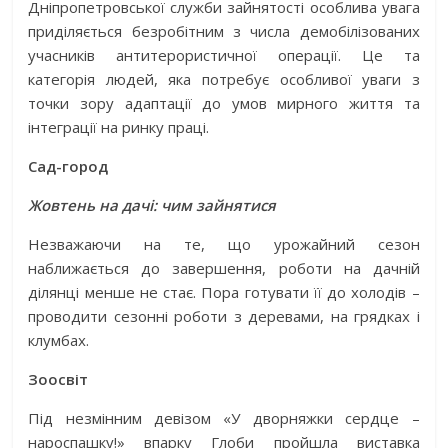
Дніпропетровської служби зайнятості особлива увага
приділяється безробітним з числа демобілізованих
учасників антитерористичної операції. Це та
категорія людей, яка потребує особливої уваги з
точки зору адаптації до умов мирного життя та
інтеграції на ринку праці.
Сад-город
Жовтень на дачі: чим зайнятися
Незважаючи на те, що урожайний сезон
наближається до завершення, роботи на дачній
ділянці менше не стає. Пора готувати її до холодів –
проводити сезонні роботи з деревами, на грядках і
клумбах.
Зоосвіт
Під незмінним девізом «У дворняжки сердце –
нароспашку!» впарку Глоби пройшла виставка