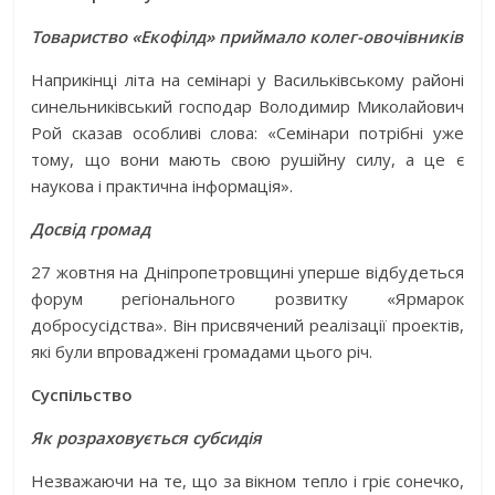
Товариство «Екофілд» приймало колег-овочівників
Наприкінці літа на семінарі у Васильківському районі
синельниківський господар Володимир Миколайович
Рой сказав особливі слова: «Семінари потрібні уже
тому, що вони мають свою рушійну силу, а це є
наукова і практична інформація».
Досвід громад
27 жовтня на Дніпропетровщині уперше відбудеться
форум регіонального розвитку «Ярмарок
добросусідства». Він присвячений реалізації проектів,
які були впроваджені громадами цього річ.
Суспільство
Як розраховується субсидія
Незважаючи на те, що за вікном тепло і гріє сонечко,