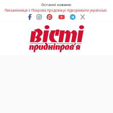
Останні новини:
Письменниця з Покрова продовжує підкорювати українські
та міжнародні творчі вершини
У Дніпрі повністю оновили один із найзавантаженіших
трамвайних переїздів
Педагоги Дніпропетровщини увійшли до числа найкращих
учителів України
У прифронтовій громаді Дніпропетровщини планують
суттєво підвищити тарифи на воду
У Дніпрі на три місяці можуть обмежити рух на Вокзальній
площі