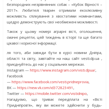
безпородних-незрівнянних собак – «Кубок Вірності –
2017». Любителі тварин отримали ексклюзивну
можливість спілкування з хвостатими номінантами,
щедро демонструють свої необмежені можливості.
Також у цьому номері аграрні вісті, оголошення,
смачні рецепти, цей тиждень в історії та ще багато
цікавої і корисної інформації.
ля того, аби завжди бути в курсі новини Дніпра,
області та світу, завітайте на наш сайт vesti.dp.ua ,
приєднуйтесь до нас у соціальних мережах.
Instagram —
https://www.instagram.com/visti.dpua/
,
Facebook
—
https://www.facebook.com/vesti.pridneprovia
,
ВК —
https://new.vk.com/id372823491
,
Twitter —
https://mobile.twitter.com/vistidnipо
,
Нагадуємо, що триває передплата на «Вісті
Придніпров’я», яку ви можете здійснити у будь-